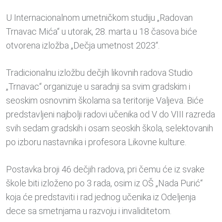
U Internacionalnom umetničkom studiju „Radovan
Trnavac Mića“ u utorak, 28. marta u 18 časova biće
otvorena izložba „Dečja umetnost 2023“.
Tradicionalnu izložbu dečjih likovnih radova Studio
„Trnavac“ organizuje u saradnji sa svim gradskim i
seoskim osnovnim školama sa teritorije Valjeva. Biće
predstavljeni najbolji radovi učenika od V do VIII razreda
svih sedam gradskih i osam seoskih škola, selektovanih
po izboru nastavnika i profesora Likovne kulture.
Postavka broji 46 dečjih radova, pri čemu će iz svake
škole biti izloženo po 3 rada, osim iz OŠ „Nada Purić“
koja će predstaviti i rad jednog učenika iz Odeljenja
dece sa smetnjama u razvoju i invaliditetom.