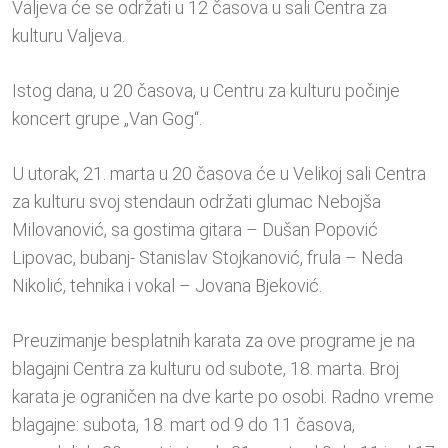
Valjeva će se održati u 12 časova u sali Centra za
kulturu Valjeva.
Istog dana, u 20 časova, u Centru za kulturu počinje
koncert grupe „Van Gog“.
U utorak, 21. marta u 20 časova će u Velikoj sali Centra
za kulturu svoj stendaun održati glumac Nebojša
Milovanović, sa gostima gitara – Dušan Popović
Lipovac, bubanj- Stanislav Stojkanović, frula – Neda
Nikolić, tehnika i vokal – Jovana Bjeković.
Preuzimanje besplatnih karata za ove programe je na
blagajni Centra za kulturu od subote, 18. marta. Broj
karata je ograničen na dve karte po osobi. Radno vreme
blagajne: subota, 18. mart od 9 do 11 časova,