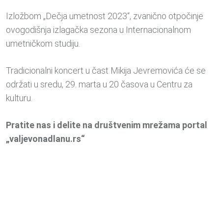
Izložbom „Dečja umetnost 2023“, zvanično otpočinje
ovogodišnja izlagačka sezona u Internacionalnom
umetničkom studiju.
Tradicionalni koncert u čast Mikija Jevremovića će se
održati u sredu, 29. marta u 20 časova u Centru za
kulturu.
Pratite nas i delite na društvenim mrežama portal
„valjevonadlanu.rs“