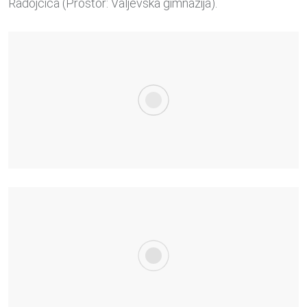
Radojčića (Prostor: Valjevska gimnazija).