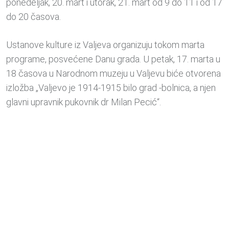
ponedeljak, 20. mart i utorak, 21. mart od 9 do 11 i od 17
do 20 časova.
Ustanove kulture iz Valjeva organizuju tokom marta
programe, posvećene Danu grada. U petak, 17. marta u
18 časova u Narodnom muzeju u Valjevu biće otvorena
izložba „Valjevo je 1914-1915 bilo grad -bolnica, a njen
glavni upravnik pukovnik dr Milan Pecić“.