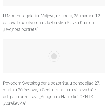
U Modernoj galeriji u Valjevu, u subotu, 25. marta u 12
časova biće otvorena izložba slika Slavka Krunića
„Dvojnost portreta“.
Povodom Svetskog dana pozorišta, u ponedeljak, 27.
marta u 20 časova, u Centru za kulturu Valjeva biće
odigrana predstava „Antigona u NJujorku“ CZNTK
„Abraševića“.