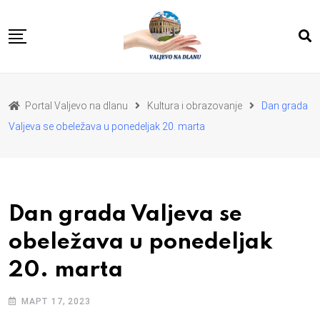
Skip
to
content
POČETNA
VESTI
REGION
Portal Valjevo na dlanu
Kultura i obrazovanje
Dan grada
PRIVREDA
POLITIKA
Valjeva se obeležava u ponedeljak 20. marta
EKOLOGIJA
SPORT
KULTURA I OBRAZOVANJE
ZDRAVLJE I LEPOTA
DA SE I NAS GLAS CUJE
I MI MOZEMO
O NAMA
Dan grada Valjeva se
obeležava u ponedeljak
20. marta
МАРТ 17, 2023