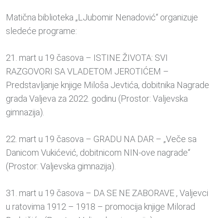
Matična biblioteka „LJubomir Nenadović“ organizuje
sledeće programe:
21. mart u 19 časova – ISTINE ŽIVOTA: SVI
RAZGOVORI SA VLADETOM JEROTIĆEM –
Predstavljanje knjige Miloša Jevtića, dobitnika Nagrade
grada Valjeva za 2022. godinu (Prostor: Valjevska
gimnazija).
22. mart u 19 časova – GRADU NA DAR – „Veče sa
Danicom Vukićević, dobitnicom NIN-ove nagrade“
(Prostor: Valjevska gimnazija).
31. mart u 19 časova – DA SE NE ZABORAVE , Valjevci
u ratovima 1912 – 1918 – promocija knjige Milorad