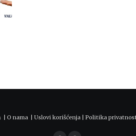
m |
O nama
|
Uslovi korišćenja
|
Politika privatnos