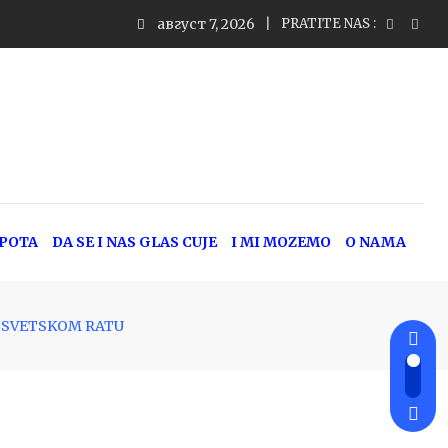
август 7, 2026
PRATITE NAS :
EPOTA
DA SE I NAS GLAS CUJE
I MI MOZEMO
O NAMA
 SVETSKOM RATU