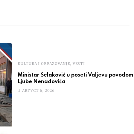
,
KULTURA I OBRAZOVANJE
VESTI
Ministar Selaković u poseti Valjevu povodom 
Ljube Nenadovića
АВГУСТ 6, 2026