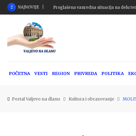
Skip
NAJNOVIJE
Proglašena vanredna situacija na delu ter
to
content
POČETNA
VESTI
REGION
PRIVREDA
POLITIKA
EK
Portal Valjevo na dlanu
Kultura i obrazovanje
MOLI