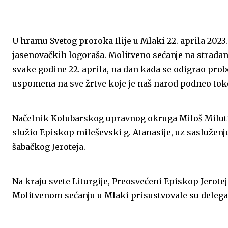
o
g
A
e
d
o
e
p
r
I
U hramu Svetog proroka Ilije u Mlaki 22. aprila 2023
jasenovačkih logoraša. Molitveno sećanje na strada
k
p
n
svake godine 22. aprila, na dan kada se odigrao pro
uspomena na sve žrtve koje je naš narod podneo to
Načelnik Kolubarskog upravnog okruga Miloš Milutinov
služio Episkop mileševski g. Atanasije, uz sasluže
šabačkog Jeroteja.
Na kraju svete Liturgije, Preosvećeni Episkop Jerotej
Molitvenom sećanju u Mlaki prisustvovale su delegaci