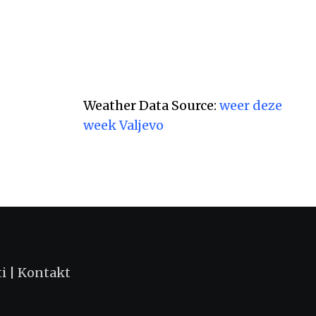
Weather Data Source:
weer deze
week Valjevo
ti
|
Kontakt