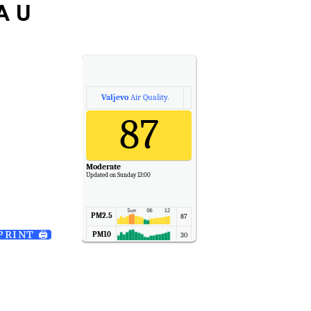
A U
Valjevo
Air Quality.
87
Moderate
Updated on Sunday 13:00
PM2.5
87
PRINT 🖨
PM10
30
NO2
11
SO2
7
CO
6
Temp.
6