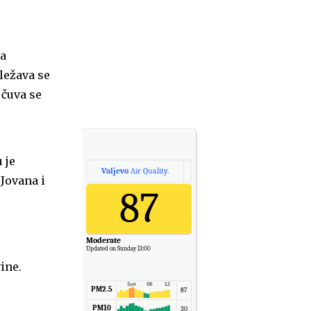
ja
ležava se
 čuva se
 je
Valjevo
Air Quality.
Jovana i
87
Moderate
Updated on Sunday 13:00
ine.
PM2.5
87
PM10
30