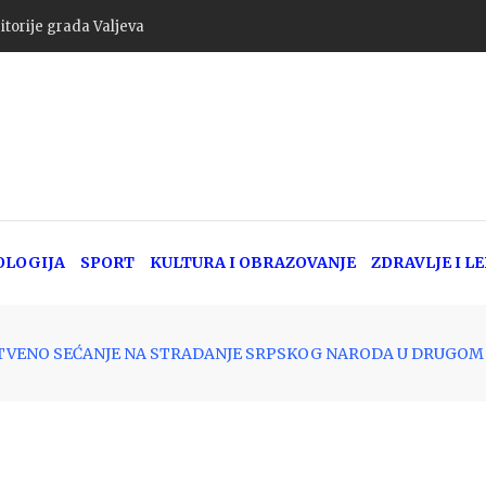
itorije grada Valjeva
OLOGIJA
SPORT
KULTURA I OBRAZOVANJE
ZDRAVLJE I L
TVENO SEĆANJE NA STRADANJE SRPSKOG NARODA U DRUGOM