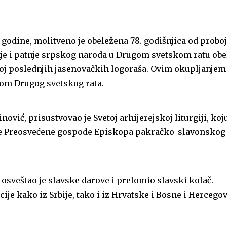
. godine, molitveno je obeležena 78. godišnjica od probo
nje i patnje srpskog naroda u Drugom svetskom ratu obe
boj poslednjih jasenovačkih logoraša. Ovim okupljanjem
kom Drugog svetskog rata.
ić, prisustvovao je Svetoj arhijerejskoj liturgiji, koju
nje Preosvećene gospode Episkopa pakračko-slavonskog 
 osveštao je slavske darove i prelomio slavski kolač.
je kako iz Srbije, tako i iz Hrvatske i Bosne i Hercegov