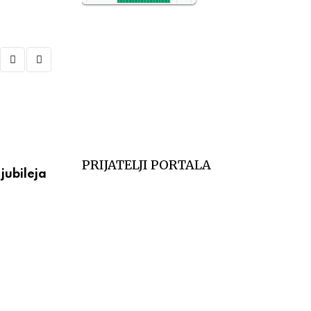
NO2
11
SO2
7
CO
6
Temp.
6
VESTI
PRIJATELJI PORTALA
jubileja
Večeras počinju 39. Tešnjarske večeri – 
postaje centar
АВГУСТ 6, 2026