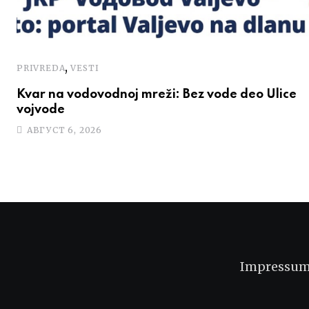
,
PRIVREDA
VESTI
Kvar na vodovodnoj mreži: Bez vode deo Ulice
vojvode
АВГУСТ 6, 2026
Impressu