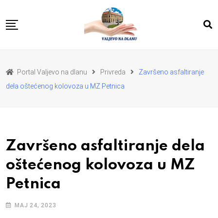
Skip
to
content
POČETNA
VESTI
REGION
Portal Valjevo na dlanu
Privreda
Završeno asfaltiranje
PRIVREDA
POLITIKA
dela oštećenog kolovoza u MZ Petnica
EKOLOGIJA
SPORT
KULTURA I OBRAZOVANJE
ZDRAVLJE I LEPOTA
DA SE I NAS GLAS CUJE
I MI MOZEMO
O NAMA
Završeno asfaltiranje dela
oštećenog kolovoza u MZ
Petnica
МАЈ 24, 2023