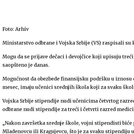
Foto: Arhiv
Ministarstvo odbrane i Vojska Srbije (VS) raspisali su
Mogu da se prijave dečaci i devojčice koji upisuju treć
saopšteno je danas.
Mogućnost da obezbede finansijsku podršku u iznosu od
mesec, imaju učenici srednjih škola koji za svaku ško
Vojska Srbije stipendije nudi učenicima četvrtog razr
odbrane nudi stipendije za treći i četvrti razred medic
„Nakon završetka srednje škole, vojni stipendisti biće 
Mladenovcu ili Kragujevcu, što je za svaku stipendiju 