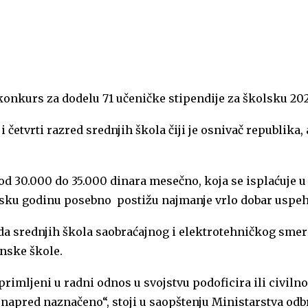
 konkurs za dodelu 71 učeničke stipendije za školsku 20
i i četvrti razred srednjih škola čiji je osnivač republi
 30.000 do 35.000 dinara mesečno, koja se isplaćuje u 
lsku godinu posebno postižu najmanje vrlo dobar uspeh 
eda srednjih škola saobraćajnog i elektrotehničkog sme
inske škole.
primljeni u radni odnos u svojstvu podoficira ili civiln
unapred naznačeno“, stoji u saopštenju Ministarstva odb