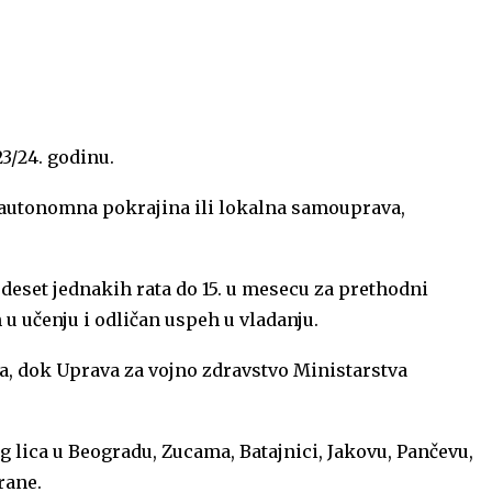
23/24.
godinu.
ka, autonomna pokrajina ili lokalna samouprava,
deset jednakih rata do 15. u mesecu za prethodni
u učenju i odličan uspeh u vladanju.
ra, dok Uprava za vojno zdravstvo Ministarstva
og lica u Beogradu, Zucama, Batajnici, Jakovu, Pančevu,
rane.