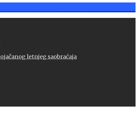
e
pojačanog letnjeg saobraćaja