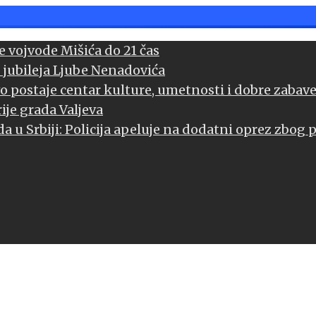
 vojvode Mišića do 21 čas
 jubileja Ljube Nenadovića
vo postaje centar kulture, umetnosti i dobre zabav
ije grada Valjeva
a u Srbiji: Policija apeluje na dodatni oprez zbog 