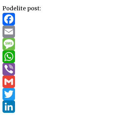
Podelite post:
Facebook
Email
Message
WhatsApp
Viber
Gmail
Twitter
LinkedIn