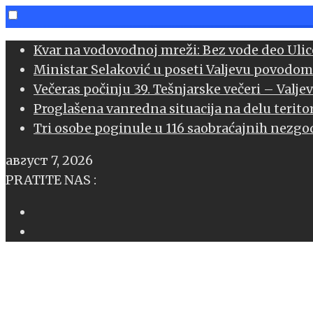
Skip
Kvar na vodovodnoj mreži: Bez vode deo Ulice
to
Ministar Selaković u poseti Valjevu povodom
content
Večeras počinju 39. Tešnjarske večeri – Valje
book
Proglašena vanredna situacija na delu teritor
Tri osobe poginule u 116 saobraćajnih nezgod
l
август 7, 2026
age
PRATITE NAS :
sApp
l
er
edIn