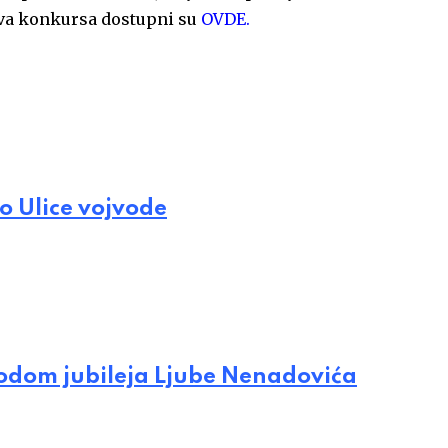
ova konkursa dostupni su
OVDE.
o Ulice vojvode
vodom jubileja Ljube Nenadovića