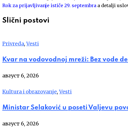
Rok za prijavljivanje ističe 29. septembra
a detalji usl
Slični postovi
Privreda
,
Vesti
Kvar na vodovodnoj mreži: Bez vode de
август 6, 2026
Kultura i obrazovanje
,
Vesti
Ministar Selaković u poseti Valjevu po
август 6, 2026