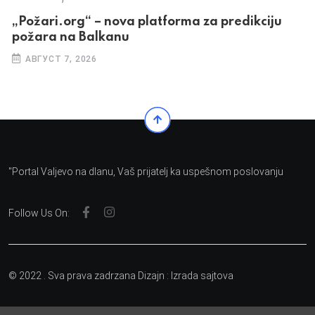
„Požari.org“ – nova platforma za predikciju
požara na Balkanu
АВГУСТ 7, 2026
"Portal Valjevo na dlanu, Vaš prijatelj ka uspešnom poslovanju
Follow Us On:
© 2022 . Sva prava zadrzana Dizajn :
Izrada sajtova