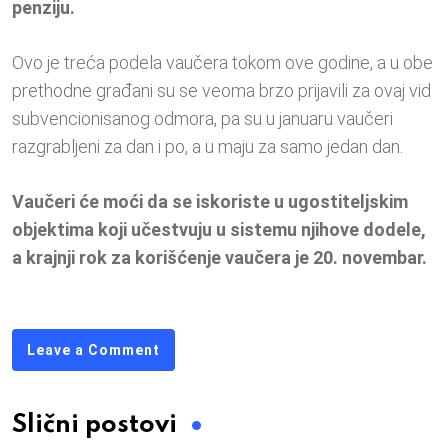
penziju.
Ovo je treća podela vaučera tokom ove godine, a u obe
prethodne građani su se veoma brzo prijavili za ovaj vid
subvencionisanog odmora, pa su u januaru vaučeri
razgrabljeni za dan i po, a u maju za samo jedan dan.
Vaučeri će moći da se iskoriste u ugostiteljskim
objektima koji učestvuju u sistemu njihove dodele,
a krajnji rok za korišćenje vaučera je 20. novembar.
Leave a Comment
Slični postovi