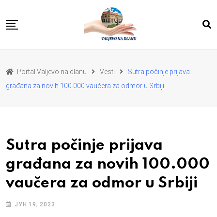
Skip
to
content
POČETNA
VESTI
REGION
Portal Valjevo na dlanu
Vesti
Sutra počinje prijava
PRIVREDA
POLITIKA
građana za novih 100.000 vaučera za odmor u Srbiji
EKOLOGIJA
SPORT
KULTURA I OBRAZOVANJE
ZDRAVLJE I LEPOTA
DA SE I NAS GLAS CUJE
I MI MOZEMO
O NAMA
Sutra počinje prijava
građana za novih 100.000
vaučera za odmor u Srbiji
ЈУН 19, 2023