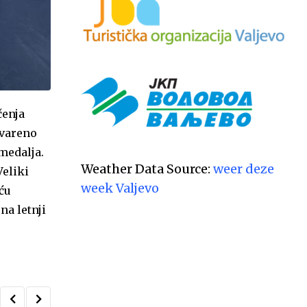
čenja
tvareno
medalja.
Weather Data Source:
weer deze
Veliki
week Valjevo
ću
na letnji