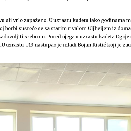
vu ali vrlo zapaženo. U uzrastu kadeta iako godinama m
lnoj borbi susreće se sa starim rivalom Uljheijem iz dom
adovoljiti srebrom. Pored njega u uzrastu kadeta Ognjen
U uzrastu U13 nastupao je mladi Bojan Ristić koji je zau