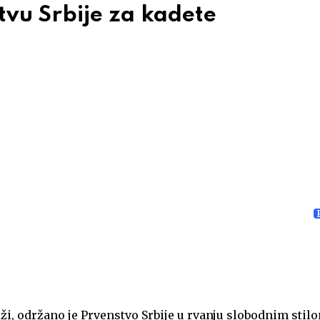
tvu Srbije za kadete
ži, održano je Prvenstvo Srbije u rvanju slobodnim stil