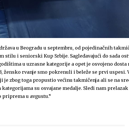
održava u Beogradu u septembru, od pojedinačnih takmi
 stilu i seniorski Kup Srbije. Sagledavajući do sada os
odištima u uzrasne kategorije a opet je osvojeno dosta 
, žensko rvanje smo pokrenuli i beleže se prvi uspesi. 
i je zbog toga propustio većinu takmičenja ali se na sre
 kategorijama su osvajane medalje. Sledi nam prelazak 
do priprema u avgustu.“