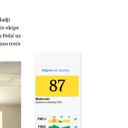
ladji
aće ekipe
 Pešić uz
zeo treće
Valjevo
Air Quality.
87
Moderate
Updated on Sunday 13:00
PM2.5
87
PM10
30