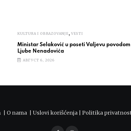
,
KULTURA I OBRAZOVANJE
VESTI
Ministar Selaković u poseti Valjevu povodom 
Ljube Nenadovića
АВГУСТ 6, 2026
m |
O nama
|
Uslovi korišćenja
|
Politika privatnos