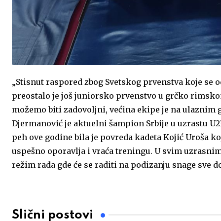
„Stisnut raspored zbog Svetskog prvenstva koje se 
preostalo je još juniorsko prvenstvo u grčko rimskom
možemo biti zadovoljni, većina ekipe je na ulaznim g
Djermanović je aktuelni šampion Srbije u uzrastu U23
peh ove godine bila je povreda kadeta Kojić Uroša koj
uspešno oporavlja i vraća treningu. U svim uzrasnim
režim rada gde će se raditi na podizanju snage sve 
Slični postovi