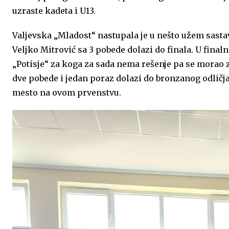
uzraste kadeta i U13.
o
e
p
r
I
Valjevska „Mladost“ nastupala je u nešto užem sasta
k
p
n
Veljko Mitrović sa 3 pobede dolazi do finala. U fina
„Potisje“ za koga za sada nema rešenje pa se morao z
dve pobede i jedan poraz dolazi do bronzanog odličja.
mesto na ovom prvenstvu.