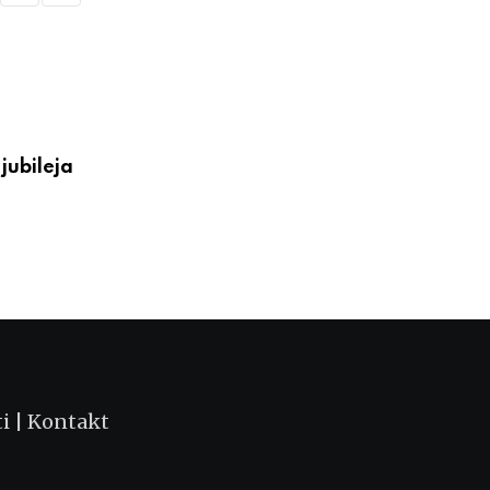
VESTI
jubileja
Večeras počinju 39. Tešnjarske večeri – 
postaje centar
АВГУСТ 6, 2026
ti
|
Kontakt