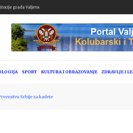
goda u Srbiji: Policija apeluje na dodatni oprez zbog pojačanog letn
OLOGIJA
SPORT
KULTURA I OBRAZOVANJE
ZDRAVLJE I L
Prvenstvu Srbije za kadete