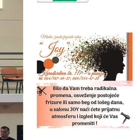
NO2
11
SO2
7
CO
6
Temp.
6