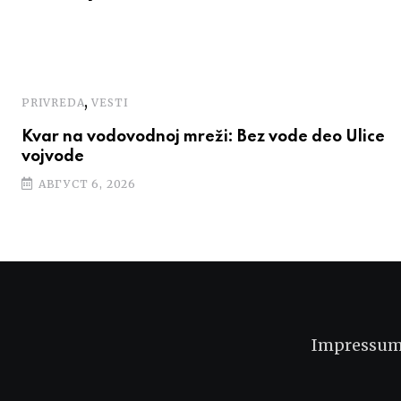
,
PRIVREDA
VESTI
Kvar na vodovodnoj mreži: Bez vode deo Ulice
vojvode
АВГУСТ 6, 2026
Impressu