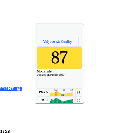
Valjevo
Air Quality.
87
Moderate
Updated on Sunday 13:00
PRINT 🖨
PM2.5
87
PM10
30
NO2
11
SO2
7
CO
6
om za
Temp.
6