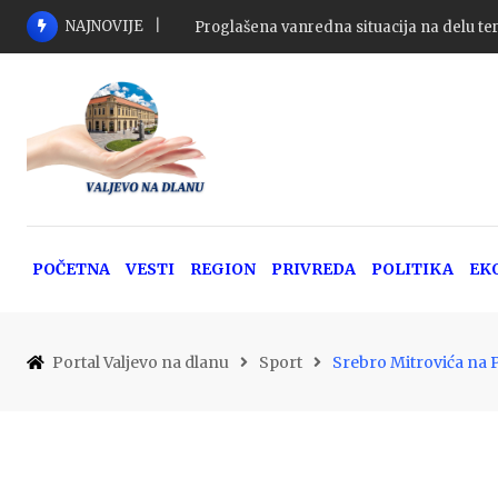
Skip
NAJNOVIJE
Tri osobe poginule u 116 saobraćajnih nez
to
content
POČETNA
VESTI
REGION
PRIVREDA
POLITIKA
EK
Portal Valjevo na dlanu
Sport
Srebro Mitrovića na 