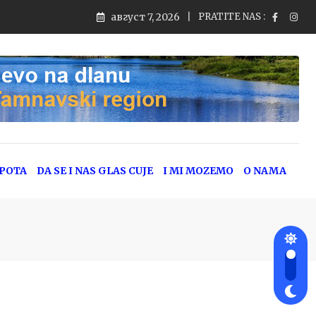
август 7, 2026
PRATITE NAS :
jeg saobraćaja
EPOTA
DA SE I NAS GLAS CUJE
I MI MOZEMO
O NAMA