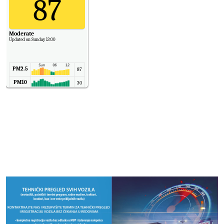
87
Moderate
Updated on Sunday 13:00
PM2.5
87
PM10
30
NO2
11
SO2
7
CO
6
Temp.
6