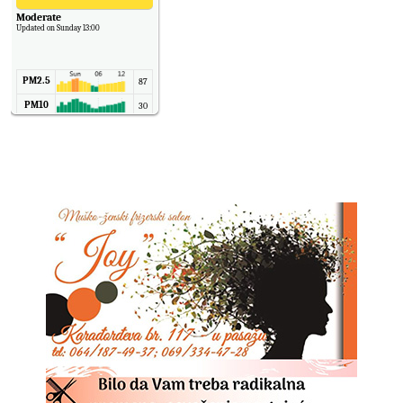
Moderate
Updated on Sunday 13:00
PM2.5
87
PM10
30
NO2
11
SO2
7
CO
6
Temp.
6