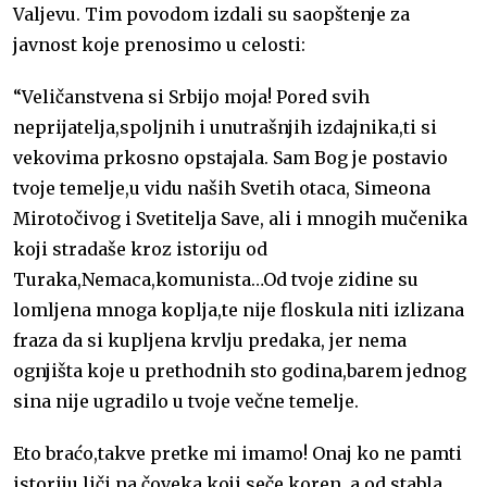
Valjevu. Tim povodom izdali su saopštenje za
o
e
p
r
I
javnost koje prenosimo u celosti:
k
p
n
“Veličanstvena si Srbijo moja! Pored svih
neprijatelja,spoljnih i unutrašnjih izdajnika,ti si
vekovima prkosno opstajala. Sam Bog je postavio
tvoje temelje,u vidu naših Svetih otaca, Simeona
Mirotočivog i Svetitelja Save, ali i mnogih mučenika
koji stradaše kroz istoriju od
Turaka,Nemaca,komunista…Od tvoje zidine su
lomljena mnoga koplja,te nije floskula niti izlizana
fraza da si kupljena krvlju predaka, jer nema
ognjišta koje u prethodnih sto godina,barem jednog
sina nije ugradilo u tvoje večne temelje.
Eto braćo,takve pretke mi imamo! Onaj ko ne pamti
istoriju liči na čoveka koji seče koren, a od stabla