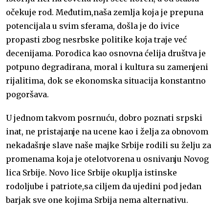
očekuje rod. Međutim,naša zemlja koja je prepuna
potencijala u svim sferama, došla je do ivice
propasti zbog nesrbske politike koja traje već
decenijama. Porodica kao osnovna ćelija društva je
potpuno degradirana, moral i kultura su zamenjeni
rijalitima, dok se ekonomska situacija konstantno
pogoršava.
U jednom takvom posrnuću, dobro poznati srpski
inat, ne pristajanje na ucene kao i želja za obnovom
nekadašnje slave naše majke Srbije rodili su želju za
promenama koja je otelotvorena u osnivanju Novog
lica Srbije. Novo lice Srbije okuplja istinske
rodoljube i patriote,sa ciljem da ujedini pod jedan
barjak sve one kojima Srbija nema alternativu.