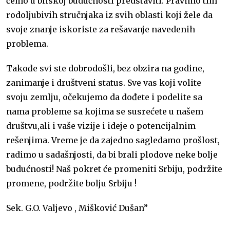
ćemo u bliskoj budućnosti predstaviti. Pravimo tim
rodoljubivih stručnjaka iz svih oblasti koji žele da
svoje znanje iskoriste za rešavanje navedenih
problema.
Takođe svi ste dobrodošli, bez obzira na godine,
zanimanje i društveni status. Sve vas koji volite
svoju zemlju, očekujemo da dođete i podelite sa
nama probleme sa kojima se susrećete u našem
društvu,ali i vaše vizije i ideje o potencijalnim
rešenjima. Vreme je da zajedno sagledamo prošlost,
radimo u sadašnjosti, da bi brali plodove neke bolje
budućnosti! Naš pokret će promeniti Srbiju, podržite
promene, podržite bolju Srbiju !
Sek. G.O. Valjevo ,
Mišković Dušan”