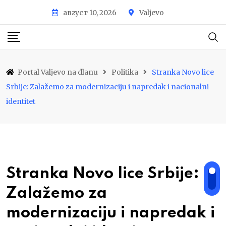
Skip
август 10, 2026
Valjevo
to
content
Portal Valjevo na dlanu
Politika
Stranka Novo lice
Srbije: Zalažemo za modernizaciju i napredak i nacionalni
identitet
Stranka Novo lice Srbije:
Zalažemo za
modernizaciju i napredak i