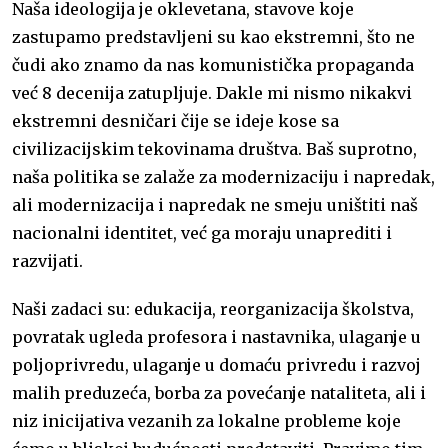
Naša ideologija je oklevetana, stavove koje
zastupamo predstavljeni su kao ekstremni, što ne
čudi ako znamo da nas komunistička propaganda
već 8 decenija zatupljuje. Dakle mi nismo nikakvi
ekstremni desničari čije se ideje kose sa
civilizacijskim tekovinama društva. Baš suprotno,
naša politika se zalaže za modernizaciju i napredak,
ali modernizacija i napredak ne smeju uništiti naš
nacionalni identitet, već ga moraju unaprediti i
razvijati.
Naši zadaci su: edukacija, reorganizacija školstva,
povratak ugleda profesora i nastavnika, ulaganje u
poljoprivredu, ulaganje u domaću privredu i razvoj
malih preduzeća, borba za povećanje nataliteta, ali i
niz inicijativa vezanih za lokalne probleme koje