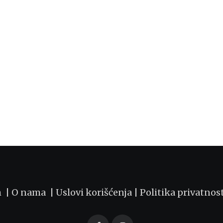
m |
O nama
|
Uslovi korišćenja
|
Politika privatnos