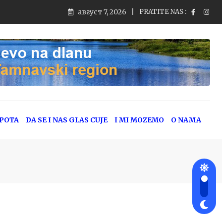
август 7, 2026
PRATITE NAS :
EPOTA
DA SE I NAS GLAS CUJE
I MI MOZEMO
O NAMA