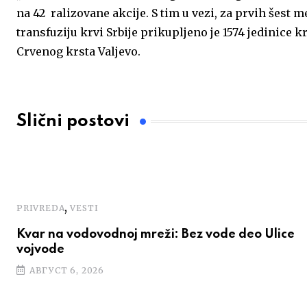
na 42 ralizovane akcije. S tim u vezi, za prvih šest 
transfuziju krvi Srbije prikupljeno je 1574 jedinice 
Crvenog krsta Valjevo.
Slični postovi
,
PRIVREDA
VESTI
Kvar na vodovodnoj mreži: Bez vode deo Ulice
vojvode
АВГУСТ 6, 2026