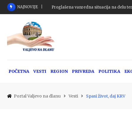
Skip
NAJNOVIJE
Proglašena vanredna situacija na delu ter
to
content
POČETNA
VESTI
REGION
PRIVREDA
POLITIKA
EK
Portal Valjevo na dlanu
Vesti
Spasi život, daj KRV