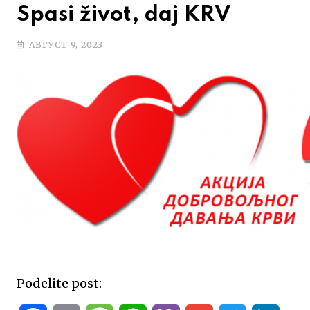
Spasi život, daj KRV
АВГУСТ 9, 2023
Podelite post: