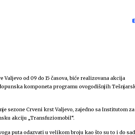
Valjevo od 09 do 15 časova, biće realizovana akcija
ao dopunska komponeta programu ovogodišnjih Tešnjars
nje sezone Crveni krst Valjevo, zajedno sa Institutom za
unsku akciju „Transfuziomobil“.
ga puta odazvati u velikom broju kao što su to i do sada