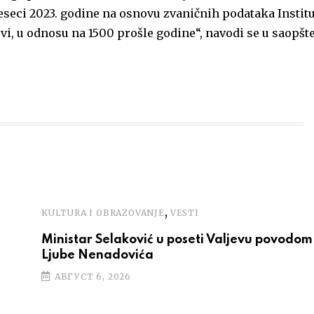
meseci 2023. godine na osnovu zvaničnih podataka Institu
krvi, u odnosu na 1500 prošle godine“, navodi se u saopšt
,
KULTURA I OBRAZOVANJE
VESTI
Ministar Selaković u poseti Valjevu povodom 
Ljube Nenadovića
АВГУСТ 6, 2026