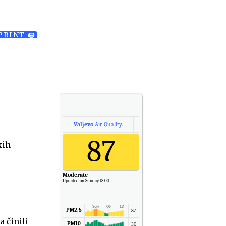
PRINT 🖨
Valjevo
Air Quality.
87
kih
Moderate
Updated on Sunday 13:00
PM2.5
87
 činili
PM10
30