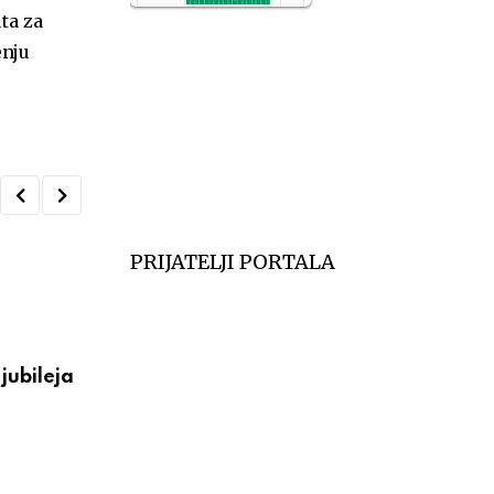
ta za
NO2
11
enju
SO2
7
CO
6
Temp.
6
PRIJATELJI PORTALA
VESTI
jubileja
Večeras počinju 39. Tešnjarske večeri – 
postaje centar
АВГУСТ 6, 2026