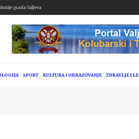
itorije grada Valjeva
OLOGIJA
SPORT
KULTURA I OBRAZOVANJE
ZDRAVLJE I L