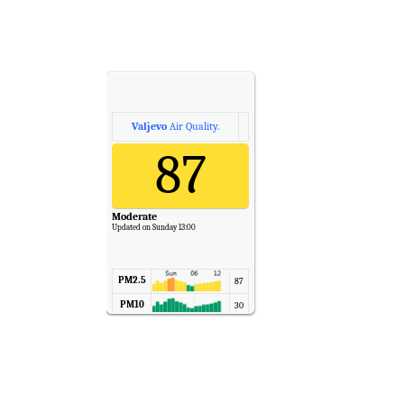
Valjevo
Air Quality.
87
Moderate
Updated on Sunday 13:00
PM2.5
87
PM10
30
NO2
11
SO2
7
CO
6
Temp.
6