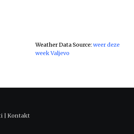
Weather Data Source:
weer deze
week Valjevo
ti
|
Kontakt