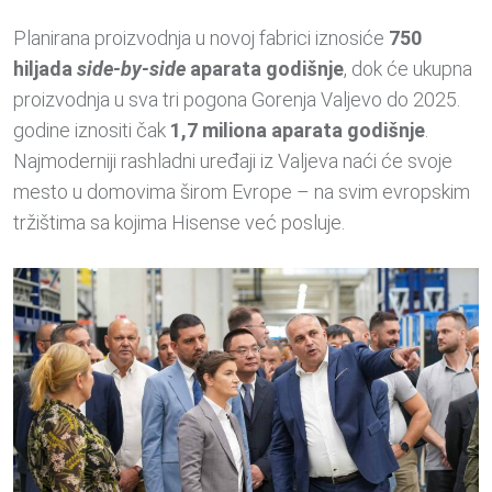
Planirana proizvodnja u novoj fabrici iznosiće
750
hiljada
side-by-side
aparata godišnje
, dok će ukupna
proizvodnja u sva tri pogona Gorenja Valjevo do 2025.
godine iznositi čak
1,7 miliona aparata godišnje
.
Najmoderniji rashladni uređaji iz Valjeva naći će svoje
mesto u domovima širom Evrope – na svim evropskim
tržištima sa kojima Hisense već posluje.