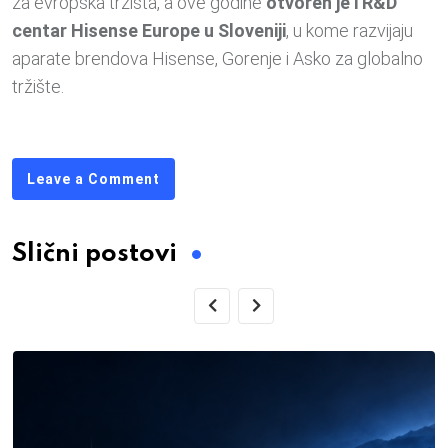
za evropska tržišta, a ove godine
otvoren je i R&D
centar Hisense Europe u Sloveniji
, u kome razvijaju
aparate brendova Hisense, Gorenje i Asko za globalno
tržište.
Leave a Comment
Slični postovi