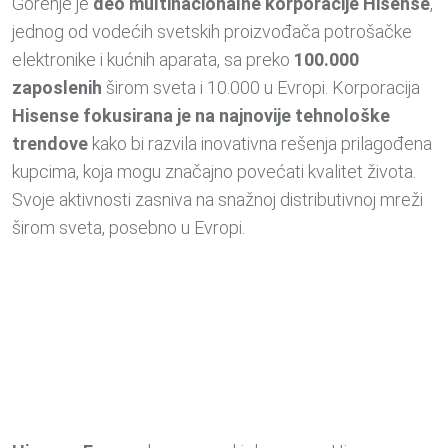
Gorenje je
deo multinacionalne korporacije Hisense
,
jednog od vodećih svetskih proizvođača potrošačke
elektronike i kućnih aparata, sa preko
100.000
zaposlenih
širom sveta i 10.000 u Evropi. Korporacija
Hisense fokusirana je
na najnovije tehnološke
trendove
kako bi razvila inovativna rešenja prilagođena
kupcima, koja mogu značajno povećati kvalitet života.
Svoje aktivnosti zasniva na snažnoj distributivnoj mreži
širom sveta, posebno u Evropi.