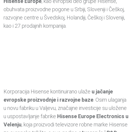
Hisense Europe
, kao evropski deo grupe Hisense,
obuhvata proizvodne pogone u Srbiji, Sloveniji i Češkoj,
razvojne centre u Švedskoj, Holandiji, Češkoj i Sloveniji,
kao i 27 prodajnih kompanija.
Korporacija Hisense kontinuirano ulaže
u jačanje
evropske proizvodnje i razvojne baze
. Osim ulaganja
u novu fabriku u Valjevu, značajne investicije su uložene
u uspostavljanje fabrike
Hisense Europe Electronics u
Velenju
, koja proizvodi televizore robne marke Hisense