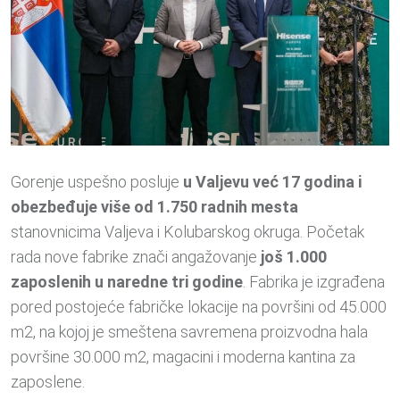
Gorenje uspešno posluje
u Valjevu već 17 godina i
obezbeđuje više od 1.750 radnih mesta
stanovnicima Valjeva i Kolubarskog okruga. Početak
rada nove fabrike znači angažovanje
još 1.000
zaposlenih u naredne tri godine
. Fabrika je izgrađena
pored postojeće fabričke lokacije na površini od 45.000
m2, na kojoj je smeštena savremena proizvodna hala
površine 30.000 m2, magacini i moderna kantina za
zaposlene.