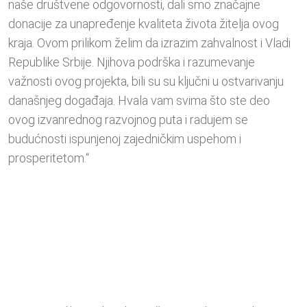
naše društvene odgovornosti, dali smo značajne
donacije za unapređenje kvaliteta života žitelja ovog
kraja. Ovom prilikom želim da izrazim zahvalnost i Vladi
Republike Srbije. Njihova podrška i razumevanje
važnosti ovog projekta, bili su su ključni u ostvarivanju
današnjeg događaja. Hvala vam svima što ste deo
ovog izvanrednog razvojnog puta i radujem se
budućnosti ispunjenoj zajedničkim uspehom i
prosperitetom.“