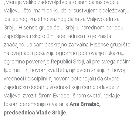
„Meni je veliko zadovoljstvo što sam danas ovde u
Valjevu i što imam priliku da prisustvujem obeležavanju
još jednog izuzetno važnog dana za Valjevo, ali i za
Srbiju. Hisense grupa će u Srbiji u narednom periodu
zapošljavati skoro 3 hiljade radnika i to je zaista
značajno. Ja sam beskrajno zahvalna Hisense grupi što
na ovaj način pokazuju ogromno poštovanje i ukazuju
ogromno poverenje Republici Srbiji, ali pre svega našim
ljudima – njihovom kvalitetu, njihovom znanju, njihovoj
vrednoći i disciplini, njihovom potencijalu da stvore
zajedničku dodatnu vrednost koju ćemo odavde iz
Valjeva izvoziti širom Evrope i širom sveta“, rekla je
tokom ceremonije otvaranja
Ana Brnabić,
predsednica Vlade Srbije
.