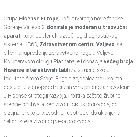
Grupa
Hisense Europe
, uoči otvaranja nove fabrike
Gorenje Valjevo 3,
donirala je moderan ultrazvučni
aparat
, kolor dopler ultrazvučnog dijagnostičkog
sistema HD60,
Zdravstvenom centru Valjevo
, sa
ciljem unapređenja zdravstvene nege u Valjevu i
Kolubarskom okrugu Planirana je i donacija
većeg broja
Hisense interaktivnih tabli
za stručne škole i
fakultete širom Srbije. Briga o zajednicama u kojima
posluje i životnoj sredini su na vrhu prioriteta navedenih
u Hisense strategiji razvoja. Politika zaštite životne
sredine obuhvata ceo životni ciklus proizvoda, od
dizajna, preko proizvodnje i upotrebe, do uklanjanja
nakon isteka životnog veka proizvoda.