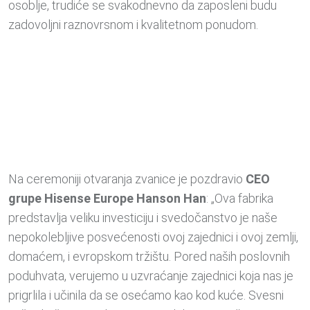
osoblje, trudiće se svakodnevno da zaposleni budu
zadovoljni raznovrsnom i kvalitetnom ponudom.
Na ceremoniji otvaranja zvanice je pozdravio
CEO
grupe Hisense Europe Hanson Han
: „Ova fabrika
predstavlja veliku investiciju i svedočanstvo je naše
nepokolebljive posvećenosti ovoj zajednici i ovoj zemlji,
domaćem, i evropskom tržištu. Pored naših poslovnih
poduhvata, verujemo u uzvraćanje zajednici koja nas je
prigrlila i učinila da se osećamo kao kod kuće. Svesni