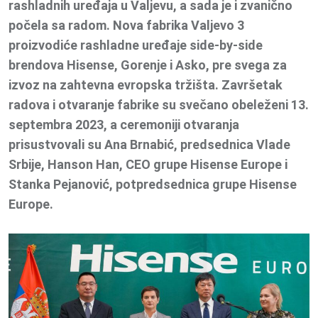
rashladnih uređaja u Valjevu, a sada je i zvanično
počela sa radom. Nova fabrika Valjevo 3
proizvodiće rashladne uređaje side-by-side
brendova Hisense, Gorenje i Asko, pre svega za
izvoz na zahtevna evropska tržišta. Završetak
radova i otvaranje fabrike su svečano obeleženi 13.
septembra 2023, a ceremoniji otvaranja
prisustvovali su Ana Brnabić, predsednica Vlade
Srbije, Hanson Han, CEO grupe Hisense Europe i
Stanka Pejanović, potpredsednica grupe Hisense
Europe.