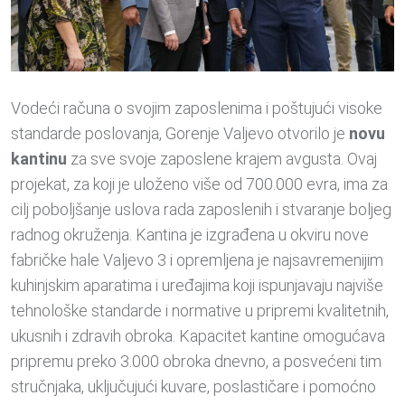
Vodeći računa o svojim zaposlenima i poštujući visoke
standarde poslovanja, Gorenje Valjevo otvorilo je
novu
kantinu
za sve svoje zaposlene krajem avgusta. Ovaj
projekat, za koji je uloženo više od 700.000 evra, ima za
cilj poboljšanje uslova rada zaposlenih i stvaranje boljeg
radnog okruženja. Kantina je izgrađena u okviru nove
fabričke hale Valjevo 3 i opremljena je najsavremenijim
kuhinjskim aparatima i uređajima koji ispunjavaju najviše
tehnološke standarde i normative u pripremi kvalitetnih,
ukusnih i zdravih obroka. Kapacitet kantine omogućava
pripremu preko 3.000 obroka dnevno, a posvećeni tim
stručnjaka, uključujući kuvare, poslastičare i pomoćno