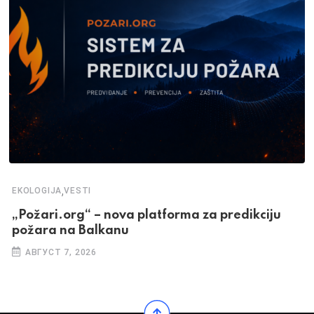
,
EKOLOGIJA
VESTI
„Požari.org“ – nova platforma za predikciju
požara na Balkanu
АВГУСТ 7, 2026