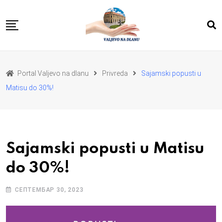
Skip
to
content
POČETNA
VESTI
REGION
Portal Valjevo na dlanu
Privreda
Sajamski popusti u
PRIVREDA
POLITIKA
Matisu do 30%!
EKOLOGIJA
SPORT
KULTURA I OBRAZOVANJE
ZDRAVLJE I LEPOTA
DA SE I NAS GLAS CUJE
I MI MOZEMO
O NAMA
Sajamski popusti u Matisu
do 30%!
СЕПТЕМБАР 30, 2023