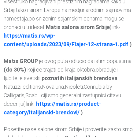
visestruko nagradjivani prestiznim nagradama kako u
Srbiji tako i sirom Evrope na medjunarodnim sajmovima
namestaja,po snizenim sajamskim cenama mogu se
pronaci u trideset
Matis salona sirom Srbije
(link-
https://matis.rs/wp-
content/uploads/2023/09/Flajer-12-strana-1.pdf
)
Matis GROUP
je ovog puta odlucio da istim popustima
(do 30%)
koji ce trajati do kraja oktobra,obraduje i
ljubitelje svetski
poznatih italijanskih brendova
Natuzzi editions,Novaluna,Nicoleti,Connubia by
Calligaris,Scab…ciji smo generalni zastupnici citavu
deceniju( link-
https://matis.rs/product-
category/italijanski-brendovi/
)
Posetite nase salone sirom Srbije i proverite zasto smo