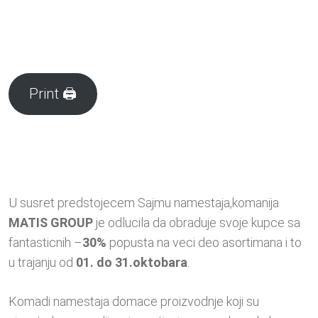
Print 🖨
U susret predstojecem Sajmu namestaja,komanija
MATIS GROUP
je odlucila da obraduje svoje kupce sa
fantasticnih –
30%
popusta na veci deo asortimana i to
u trajanju od
01. do 31.oktobara
.
Komadi namestaja domace proizvodnje koji su