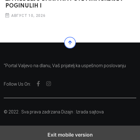
POGINULIH I
АВГУСТ 10, 2026
"Portal Valjevo na dlanu, Vaš prijatelj ka uspešnom poslovanju
Follow Us On:
© 2022 . Sva prava zadrzana Dizajn :
Izrada sajtova
Exit mobile version