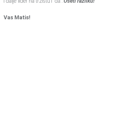
i dalje lider na trzistu i da…
Oseti razliku!
Vas Matis!