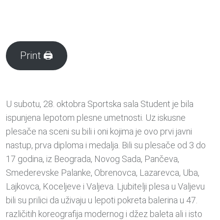
Print 🖨
U subotu, 28. oktobra Sportska sala Student je bila
ispunjena lepotom plesne umetnosti. Uz iskusne
plesače na sceni su bili i oni kojima je ovo prvi javni
nastup, prva diploma i medalja. Bili su plesače od 3 do
17 godina, iz Beograda, Novog Sada, Pančeva,
Smederevske Palanke, Obrenovca, Lazarevca, Uba,
Lajkovca, Koceljeve i Valjeva. Ljubitelji plesa u Valjevu
bili su prilici da uživaju u lepoti pokreta balerina u 47.
različitih koreografija modernog i džez baleta ali i isto