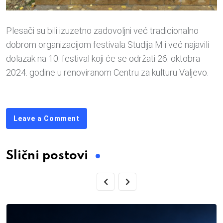
Plesači su bili izuzetno zadovoljni već tradicionalno
dobrom organizacijom festivala Studija M i već najavili
dolazak na 10. festival koji će se održati 26. oktobra
2024. godine u renoviranom Centru za kulturu Valjevo.
Leave a Comment
Slični postovi