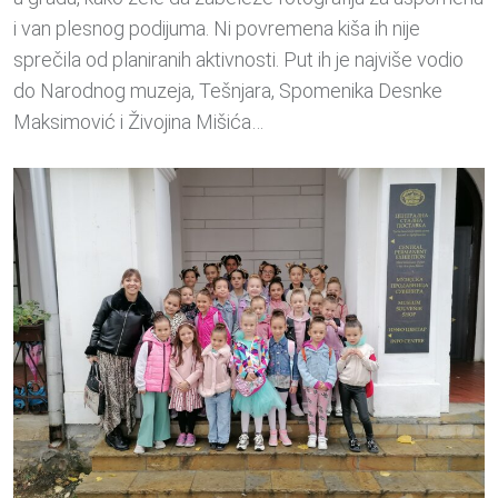
i van plesnog podijuma. Ni povremena kiša ih nije
sprečila od planiranih aktivnosti. Put ih je najviše vodio
do Narodnog muzeja, Tešnjara, Spomenika Desnke
Maksimović i Živojina Mišića…