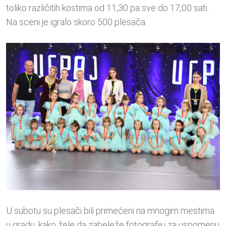
toliko različitih kostima od 11,30 pa sve do 17,00 sati.
Na sceni je igralo skoro 500 plesača.
U subotu su plesači bili primećeni na mnogim mestima
u gradu, kako žele da zabeleže fotografiju za uspomenu