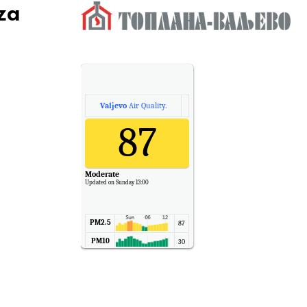
za
Valjevo
Air Quality.
87
Moderate
Updated on Sunday 13:00
PM2.5
87
PM10
30
NO2
11
SO2
7
CO
6