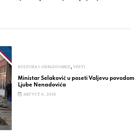
,
KULTURA I OBRAZOVANJE
VESTI
Ministar Selaković u poseti Valjevu povodom 
Ljube Nenadovića
АВГУСТ 6, 2026