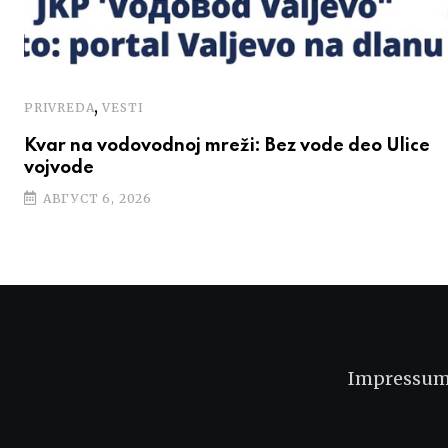
,
PRIVREDA
VESTI
Kvar na vodovodnoj mreži: Bez vode deo Ulice
vojvode
АВГУСТ 6, 2026
Impressu