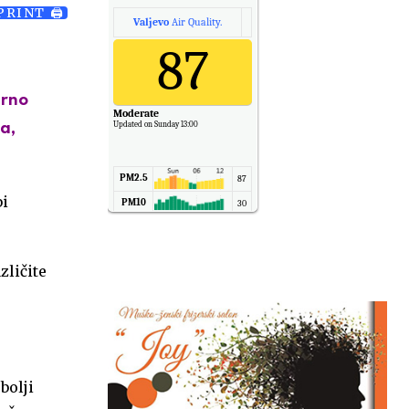
PRINT 🖨
Valjevo
Air Quality.
87
erno
Moderate
Updated on Sunday 13:00
a,
PM2.5
87
bi
PM10
30
NO2
11
SO2
7
zličite
CO
6
Temp.
6
bolji