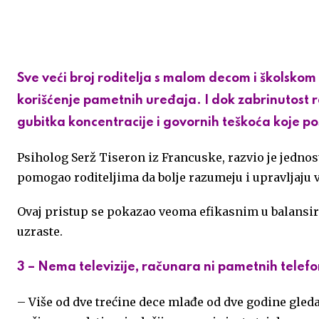
c
a
s
a
b
a
i
n
e
i
s
t
e
i
t
k
Sve veći broj roditelja s malom decom i školsk
b
l
a
s
r
l
t
e
korišćenje pametnih uređaja. I dok zabrinutost 
o
g
A
e
d
gubitka koncentracije i govornih teškoća koje pos
o
e
p
r
I
Psiholog Serž Tiseron iz Francuske, razvio je jedno
k
p
n
pomogao roditeljima da bolje razumeju i upravljaj
Ovaj pristup se pokazao veoma efikasnim u balansira
uzraste.
3 – Nema televizije, računara ni pametnih telef
– Više od dve trećine dece mlađe od dve godine gleda 