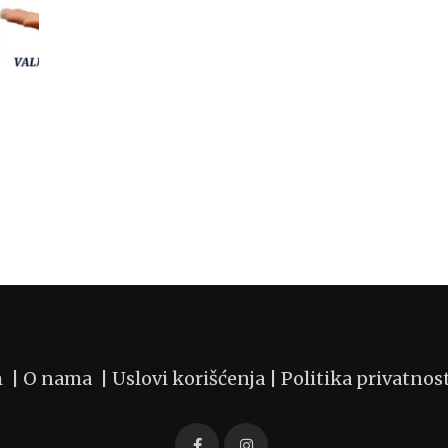
m |
O nama
|
Uslovi korišćenja
|
Politika privatnos