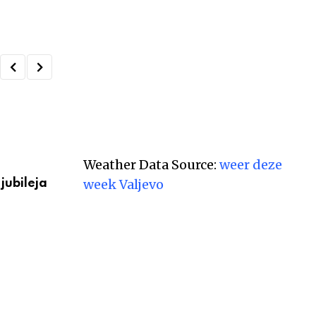
VESTI
Weather Data Source:
weer deze
week Valjevo
jubileja
Večeras počinju 39. Tešnjarske večeri – 
postaje centar
АВГУСТ 6, 2026