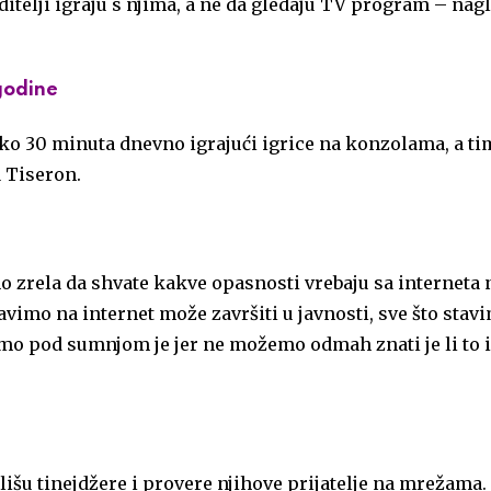
oditelji igraju s njima, a ne da gledaju TV program – nag
 godine
ko 30 minuta dnevno igrajući igrice na konzolama, a ti
a Tiseron.
 zrela da shvate kakve opasnosti vrebaju sa interneta n
stavimo na internet može završiti u javnosti, sve što stav
mo pod sumnjom je jer ne možemo odmah znati je li to is
lišu tinejdžere i provere njihove prijatelje na mrežama.