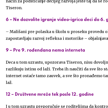
način za podsticanje dečijeg razvoja jeste taj da se r
Tiseron.
6 – Ne dozvolite igranje video-igrica deci do 6.
– Mališani pre polaska u školu u proseku provedu o
zapostavljaju razvoj refleksa i motorike – objašnjav
9 – Pre 9. rođendana nema interneta
Deca u tom uzrastu, upozorava Tiseron, nisu dovoljno
razlikuju istinu od laži. Treba ih naučiti da sve što 
internet ostaće tamo zauvek, a sve što pronađemo ta
laž.
12 – Društvene mreže tek posle 12. godine
I u tom uzrastu preporučuje se roditeljima da kontro