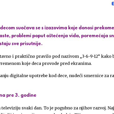
om decom suočava se s izazovima koje donosi prekom
raste, problemi poput oštećenja vida, poremećaja sn
taju sve prisutnije.
stavno i praktično pravilo pod nazivom „3-6-9-12“ kako 
u vremenom koje deca provode pred ekranima.
nju digitalne upotrebe kod dece, nudeći smernice za ra
ona pre 3. godine
televiziju svaki dan. To je pogubno za njihov razvoj. Naj