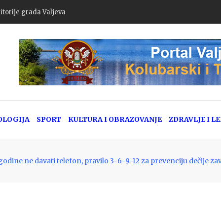
goda u Srbiji: Policija apeluje na dodatni oprez zbog pojačanog letn
OLOGIJA
SPORT
KULTURA I OBRAZOVANJE
ZDRAVLJE I L
godine ne davati telefon, pravilo 3-6-9-12 za prevenciju dečije za