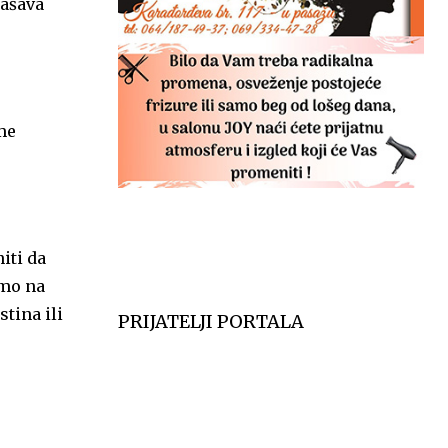
lašava
me
iti da
imo na
tina ili
PRIJATELJI PORTALA