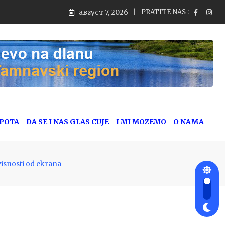
август 7, 2026
PRATITE NAS :
jeg saobraćaja
EPOTA
DA SE I NAS GLAS CUJE
I MI MOZEMO
O NAMA
visnosti od ekrana