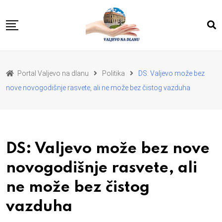
Skip
to
content
POČETNA
VESTI
REGION
Portal Valjevo na dlanu
Politika
DS: Valjevo može bez
PRIVREDA
POLITIKA
nove novogodišnje rasvete, ali ne može bez čistog vazduha
EKOLOGIJA
SPORT
KULTURA I OBRAZOVANJE
ZDRAVLJE I LEPOTA
DA SE I NAS GLAS CUJE
I MI MOZEMO
O NAMA
DS: Valjevo može bez nove
novogodišnje rasvete, ali
ne može bez čistog
vazduha