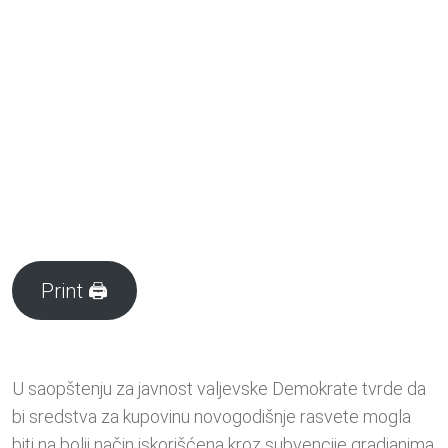
Print 🖨
U saopštenju za javnost valjevske Demokrate tvrde da
bi sredstva za kupovinu novogodišnje rasvete mogla
biti na bolji način iskorišćena kroz subvencije gradjanima