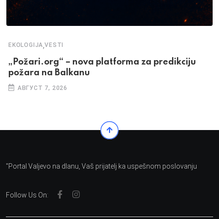
,
EKOLOGIJA
VESTI
„Požari.org“ – nova platforma za predikciju
požara na Balkanu
АВГУСТ 7, 2026
"Portal Valjevo na dlanu, Vaš prijatelj ka uspešnom poslovanju
Follow Us On: