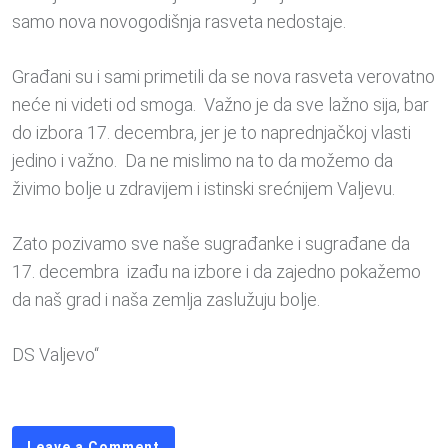
samo nova novogodišnja rasveta nedostaje.
Građani su i sami primetili da se nova rasveta verovatno
neće ni videti od smoga. Važno je da sve lažno sija, bar
do izbora 17. decembra, jer je to naprednjačkoj vlasti
jedino i važno. Da ne mislimo na to da možemo da
živimo bolje u zdravijem i istinski srećnijem Valjevu.
Zato pozivamo sve naše sugrađanke i sugrađane da
17. decembra izađu na izbore i da zajedno pokažemo
da naš grad i naša zemlja zaslužuju bolje.
DS Valjevo“
Leave a Comment