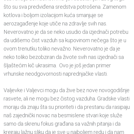
što su sva predviđena sredstva potrošena. Zamenom
kotlova i boljom izolacijom kuća smanjuje se
aerozagađenje koje utiče na zdravlje svih nas.
Neverovatno je da se neko usudio da izjednači potrebu
da udišemo čist vazduh sa kupovinom nečega što je u
ovom trenutku toliko nevažno. Neverovatno je da je
neko toliko bezobziran da živote svih nas izjednači sa
šljaštećim kič ukrasima. Ovo je još jedan primer
vrhunske neodgovornosti naprednjačke vlasti.
Valjevke i Valjevci mogu da žive bez nove novogodišnje
rasvete, ali ne mogu bez čistog vazduha. Gradske vlasti
moraju da znaju šta su prioriteti i da prestanu da rasipaju
naš zajednički novac na besmislene stvari koje služe
samo da skrenu fokus građana sa važnih pitanja i da
kreiraju lažnu sliku da je sve u najboljem redu i da nam