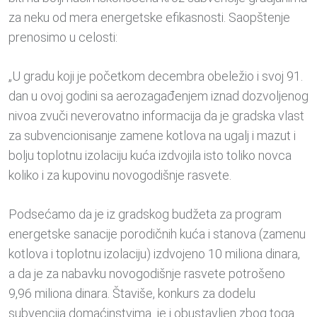
za neku od mera energetske efikasnosti. Saopštenje
prenosimo u celosti:
„U gradu koji je početkom decembra obeležio i svoj 91.
dan u ovoj godini sa aerozagađenjem iznad dozvoljenog
nivoa zvuči neverovatno informacija da je gradska vlast
za subvencionisanje zamene kotlova na ugalj i mazut i
bolju toplotnu izolaciju kuća izdvojila isto toliko novca
koliko i za kupovinu novogodišnje rasvete.
Podsećamo da je iz gradskog budžeta za program
energetske sanacije porodičnih kuća i stanova (zamenu
kotlova i toplotnu izolaciju) izdvojeno 10 miliona dinara,
a da je za nabavku novogodišnje rasvete potrošeno
9,96 miliona dinara. Štaviše, konkurs za dodelu
subvencija domaćinstvima je i obustavljen zbog toga