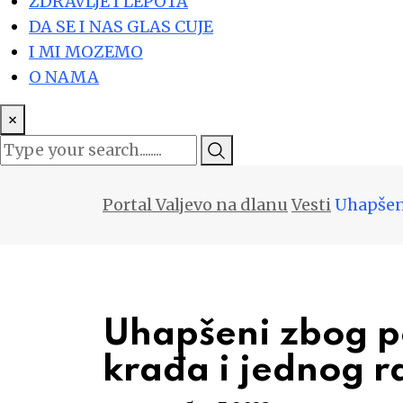
ZDRAVLJE I LEPOTA
DA SE I NAS GLAS CUJE
I MI MOZEMO
O NAMA
×
Portal Valjevo na dlanu
Vesti
Uhapšeni
Uhapšeni zbog po
krađa i jednog r