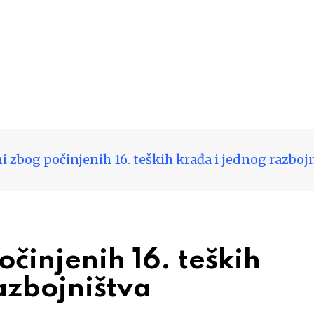
 zbog počinjenih 16. teških krađa i jednog razboj
činjenih 16. teških
azbojništva