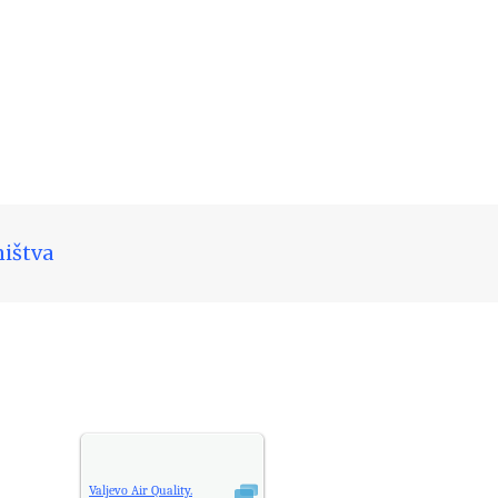
ništva
Valjevo
Air Quality.