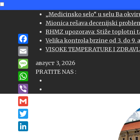
Skip
„Medicinsko selo“ u selu Ba okvir
to
Mionica rešava decenijski proble
content
RHMZ upozorava: Stiže toplotni t
Velika kontrola brzine od 3. do 9.
Facebook
VISOKE TEMPERATURE I ZDRAVLJE 
Email
август 3, 2026
PRATITE NAS :
Message
WhatsApp
Viber
Gmail
Twitter
LinkedIn