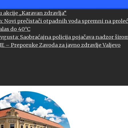
u akcije „Karavan zdravlja“
m: Novi prečistači otpadnih voda spremni na prole
alas do 40°C
 avgusta: Saobraćajna policija pojačava nadzor širom
– Preporuke Zavoda za javno zdravlje Valjevo