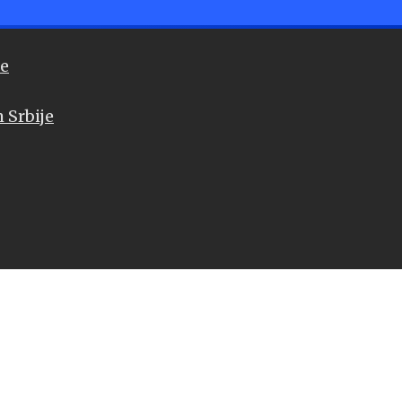
će
 Srbije