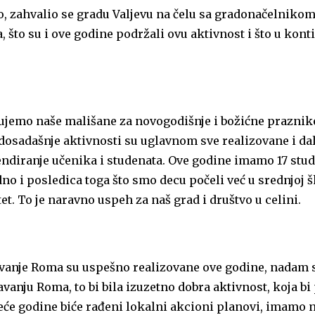
, zahvalio se gradu Valjevu na čelu sa gradonačelnikom
što su i ove godine podržali ovu aktivnost i što u kont
ujemo naše mališane za novogodišnje i božićne praznike
osadašnje aktivnosti su uglavnom sve realizovane i da
endiranje učenika i studenata. Ove godine imamo 17 stu
edno i posledica toga što smo decu počeli već u srednjoj š
t. To je naravno uspeh za naš grad i društvo u celini.
ovanje Roma su uspešno realizovane ove godine, nadam s
javanju Roma, to bi bila izuzetno dobra aktivnost, koja bi
će godine biće rađeni lokalni akcioni planovi, imamo n