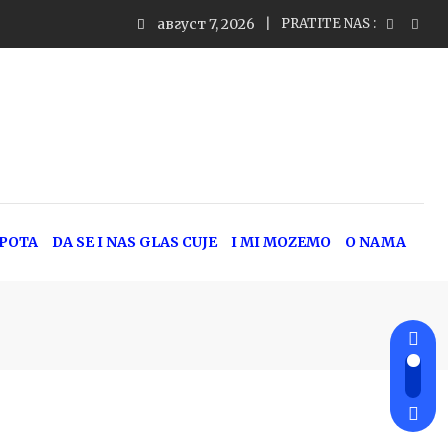
август 7, 2026
PRATITE NAS :
EPOTA
DA SE I NAS GLAS CUJE
I MI MOZEMO
O NAMA