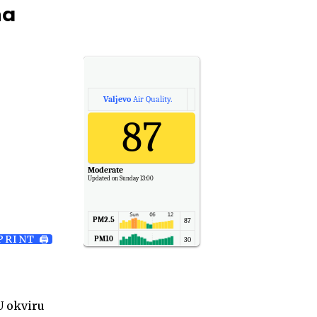
na
Valjevo
Air Quality.
87
Moderate
Updated on Sunday 13:00
PM2.5
87
PRINT 🖨
PM10
30
NO2
11
SO2
7
CO
6
U okviru
Temp.
6