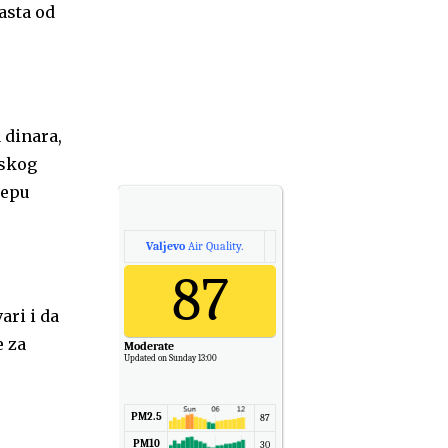
asta od
 dinara,
lskog
lepu
Valjevo
Air Quality.
87
ari i da
e za
Moderate
Updated on Sunday 13:00
PM2.5
87
PM10
30