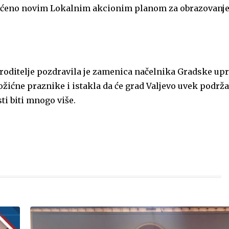
hvaćeno novim Lokalnim akcionim planom za obrazovanj
e roditelje pozdravila je zamenica načelnika Gradske up
ožićne praznike i istakla da će grad Valjevo uvek podrž
ti biti mnogo više.