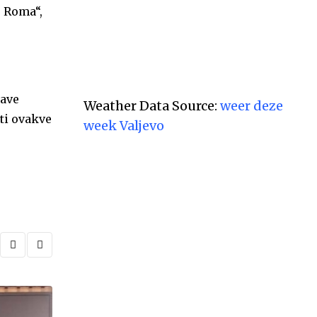
e Roma“,
rave
Weather Data Source:
weer deze
ati ovakve
week Valjevo