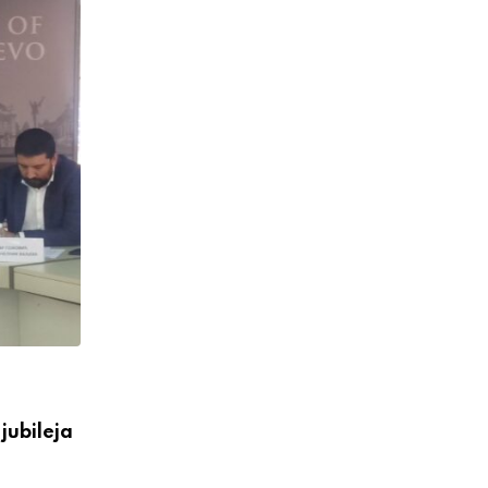
VESTI
jubileja
Večeras počinju 39. Tešnjarske večeri – 
postaje centar