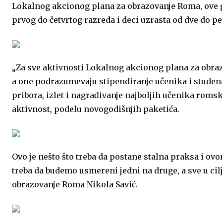
Lokalnog akcionog plana za obrazovanje Roma, ove g
o
g
A
e
d
prvog do četvrtog razreda i deci uzrasta od dve do pe
o
e
p
r
I
k
p
n
„Za sve aktivnosti Lokalnog akcionog plana za obra
a one podrazumevaju stipendiranje učenika i studen
pribora, izlet i nagrađivanje najboljih učenika romsk
aktivnost, podelu novogodišnjih paketića.
Ovo je nešto što treba da postane stalna praksa i ov
treba da budemo usmereni jedni na druge, a sve u cilj
obrazovanje Roma Nikola Savić.