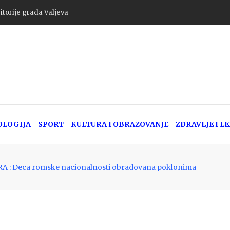
itorije grada Valjeva
OLOGIJA
SPORT
KULTURA I OBRAZOVANJE
ZDRAVLJE I L
A : Deca romske nacionalnosti obradovana poklonima