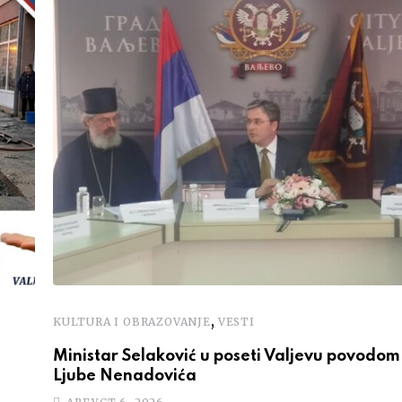
,
KULTURA I OBRAZOVANJE
VESTI
Ministar Selaković u poseti Valjevu povodom 
Ljube Nenadovića