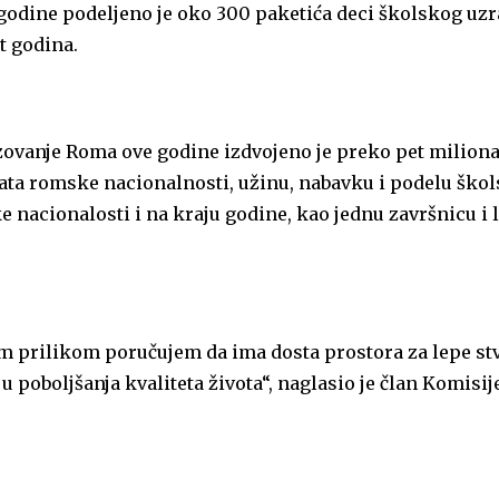
odine podeljeno je oko 300 paketića deci školskog uzr
t godina.
zovanje Roma ove godine izdvojeno je preko pet miliona
ata romske nacionalnosti, užinu, nabavku i podelu ško
e nacionalosti i na kraju godine, kao jednu završnicu i 
om prilikom poručujem da ima dosta prostora za lepe stv
u poboljšanja kvaliteta života“, naglasio je član Komisij