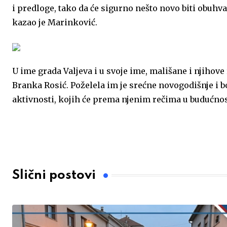
i predloge, tako da će sigurno nešto novo biti obu
kazao je Marinković.
U ime grada Valjeva i u svoje ime, mališane i njihov
Branka Rosić. Poželela im je srećne novogodišnje i b
aktivnosti, kojih će prema njenim rečima u budućnos
Slični postovi