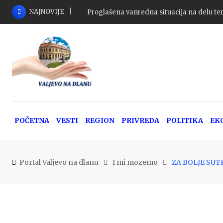
Skip
NAJNOVIJE
Proglašena vanredna situacija na delu ter
to
content
POČETNA
VESTI
REGION
PRIVREDA
POLITIKA
EK
Portal Valjevo na dlanu
I mi mozemo
ZA BOLJE SUTR