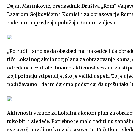
Dejan Marinković, predsednik Društva „Rom“ Valjevo
Lazarom Gojkovićem i Komisiji za obrazovanje Roma, 
rade na unapređenju položaja Roma u Valjevu.
„Potrudili smo se da obezbedimo paketiće i da obrad
tiče Lokalnog akcionog plana za obrazovanje Roma, d
određene rezultate. Imamo aktivnost vezanu za stip
koji primaju stipendije, što je veliki uspeh. To je uj
podržavamo i da im dajemo podsticaj da upišu fakulte
Aktivnosti vezane za Lokalni akcioni plan za obraz
tako biti i sledeće. Potrebno je malo raditi na zapošl
sve ovo što radimo kroz obrazovanje. Početkom slede