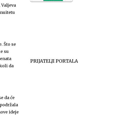
 Valjeva
NO2
11
inuitetu
SO2
7
CO
6
Temp.
6
. Što se
le su
denata
PRIJATELJI PORTALA
koli da
e da će
 podržala
ove ideje