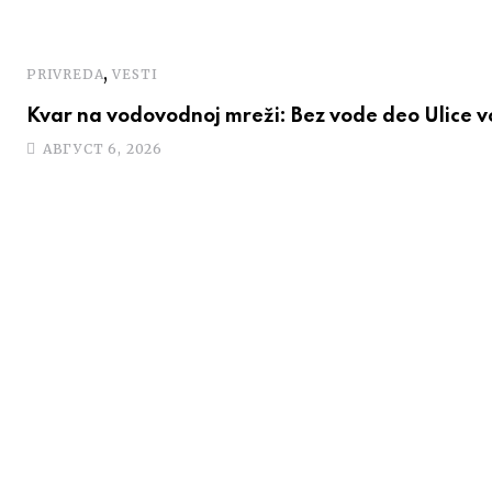
,
PRIVREDA
VESTI
Kvar na vodovodnoj mreži: Bez vode deo Ulice 
АВГУСТ 6, 2026