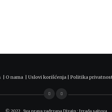
m |
O nama
|
Uslovi korišćenja
|
Politika privatnos
© 2022 . Sva prava zadrzana Dizajn :
Izrada sajtova