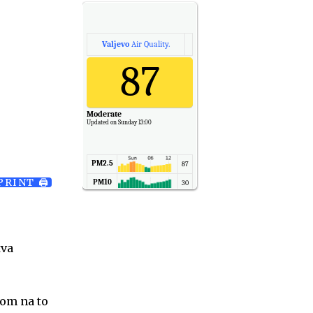
Valjevo
Air Quality.
87
Moderate
Updated on Sunday 13:00
PM2.5
87
PRINT 🖨
PM10
30
NO2
11
SO2
7
CO
6
tva
Temp.
6
rom na to