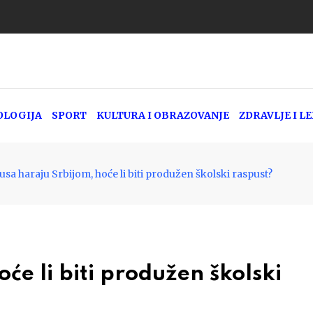
OLOGIJA
SPORT
KULTURA I OBRAZOVANJE
ZDRAVLJE I L
rusa haraju Srbijom, hoće li biti produžen školski raspust?
oće li biti produžen školski