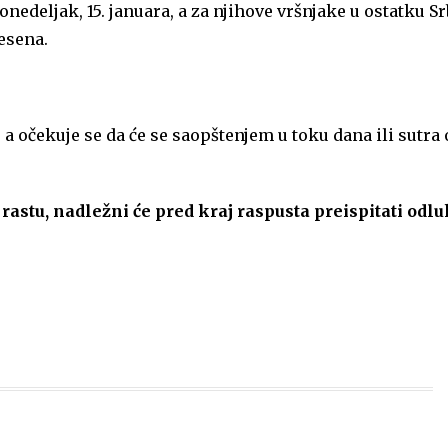
edeljak, 15. januara, a za njihove vršnjake u ostatku Srb
esena.
 očekuje se da će se saopštenjem u toku dana ili sutra o
 rastu, nadležni će pred kraj raspusta preispitati odl