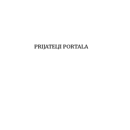
6
Temp.
6
PRIJATELJI PORTALA