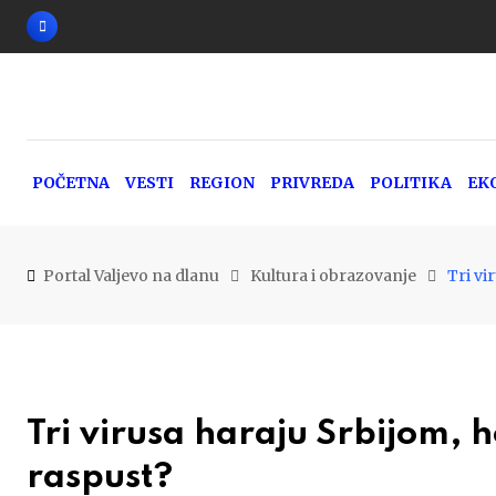
Skip
to
content
POČETNA
VESTI
REGION
PRIVREDA
POLITIKA
EK
Portal Valjevo na dlanu
Kultura i obrazovanje
Tri vi
Tri virusa haraju Srbijom, h
raspust?