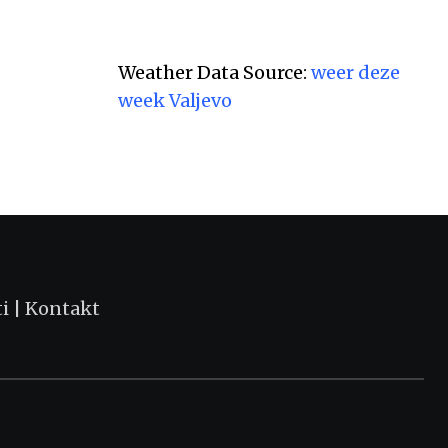
,
KULTURA I OBRAZOVANJE
VESTI
Ministar Selaković u poseti Valjevu povod
Weather Data Source:
weer deze
АВГУСТ 6, 2026
week Valjevo
ti
|
Kontakt