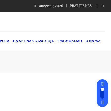
август 7, 2026
PRATITE NAS :
EPOTA
DA SE I NAS GLAS CUJE
I MI MOZEMO
O NAMA