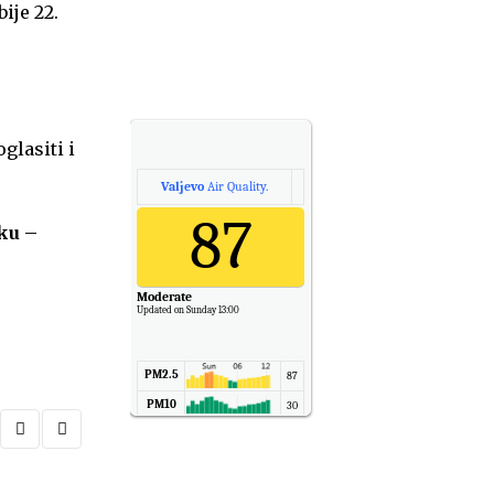
ije 22.
glasiti i
Valjevo
Air Quality.
87
uku –
Moderate
Updated on Sunday 13:00
PM2.5
87
PM10
30
NO2
11
SO2
7
CO