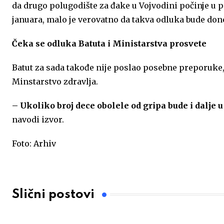
da drugo polugodište za đake u Vojvodini počinje u pon
k
p
n
januara, malo je verovatno da takva odluka bude don
Čeka se odluka Batuta i Ministarstva prosvete
Batut za sada takođe nije poslao posebne preporuke, a
Minstarstvo zdravlja.
– Ukoliko broj dece obolele od gripa bude i dalje u
navodi izvor.
Foto: Arhiv
Slični postovi