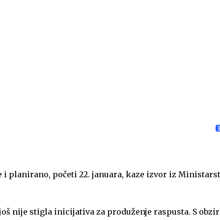
 i planirano, početi 22. januara, kaze izvor iz Ministars
š nije stigla inicijativa za produženje raspusta. S obzi