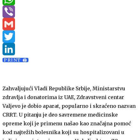
WhatsApp
Viber
Gmail
Twitter
PRINT 🖨
LinkedIn
Zahvaljujući Vladi Republike Srbije, Ministarstvu
zdravlja i donatorima iz UAE, Zdravstveni centar
Valjevo je dobio aparat, popularno i skraćeno nazvan
CRRT. U pitanju je deo savremene medicinske
opreme koji je primenu našao kao značajna pomoć
kod najtežih bolesnika koji su hospitalizovani u