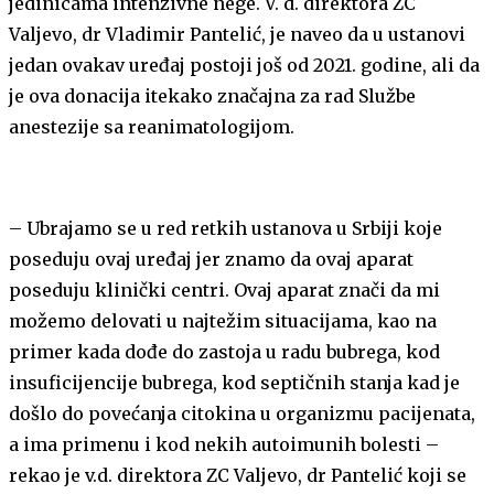
jedinicama intenzivne nege. V. d. direktora ZC
Valjevo, dr Vladimir Pantelić, je naveo da u ustanovi
jedan ovakav uređaj postoji još od 2021. godine, ali da
je ova donacija itekako značajna za rad Službe
anestezije sa reanimatologijom.
– Ubrajamo se u red retkih ustanova u Srbiji koje
poseduju ovaj uređaj jer znamo da ovaj aparat
poseduju klinički centri. Ovaj aparat znači da mi
možemo delovati u najtežim situacijama, kao na
primer kada dođe do zastoja u radu bubrega, kod
insuficijencije bubrega, kod septičnih stanja kad je
došlo do povećanja citokina u organizmu pacijenata,
a ima primenu i kod nekih autoimunih bolesti –
rekao je v.d. direktora ZC Valjevo, dr Pantelić koji se