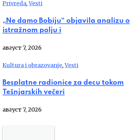
Privreda
,
Vesti
„Ne damo Bobiju“ objavila analizu o
istražnom polju i
август 7, 2026
Kultura i obrazovanje
,
Vesti
Besplatne radionice za decu tokom
Tešnjarskih večeri
август 7, 2026