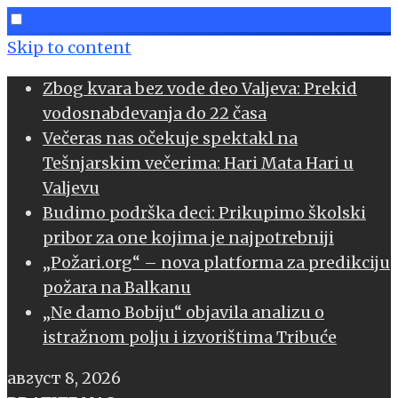
Skip to content
Zbog kvara bez vode deo Valjeva: Prekid
vodosnabdevanja do 22 časa
Večeras nas očekuje spektakl na
Tešnjarskim večerima: Hari Mata Hari u
Valjevu
Budimo podrška deci: Prikupimo školski
pribor za one kojima je najpotrebniji
„Požari.org“ – nova platforma za predikciju
požara na Balkanu
„Ne damo Bobiju“ objavila analizu o
istražnom polju i izvorištima Tribuće
август 8, 2026