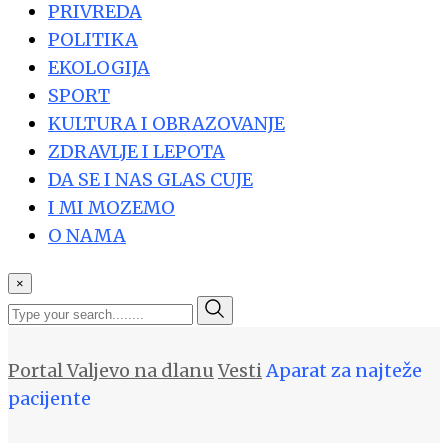
PRIVREDA
POLITIKA
EKOLOGIJA
SPORT
KULTURA I OBRAZOVANJE
ZDRAVLJE I LEPOTA
DA SE I NAS GLAS CUJE
I MI MOZEMO
O NAMA
×
Portal Valjevo na dlanu
Vesti
Aparat za najteže
pacijente