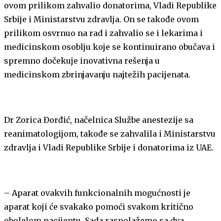
ovom prilikom zahvalio donatorima, Vladi Republike
Srbije i Ministarstvu zdravlja. On se takođe ovom
prilikom osvrnuo na rad i zahvalio se i lekarima i
medicinskom osoblju koje se kontinuirano obučava i
spremno dočekuje inovativna rešenja u
medicinskom zbrinjavanju najtežih pacijenata.
Dr Zorica Đorđić, načelnica Službe anestezije sa
reanimatologijom, takođe se zahvalila i Ministarstvu
zdravlja i Vladi Republike Srbije i donatorima iz UAE.
– Aparat ovakvih funkcionalnih mogućnosti je
aparat koji će svakako pomoći svakom kritično
obolelom pacijentu. Sada raspolažemo sa dva