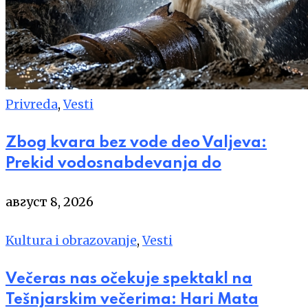
Privreda
,
Vesti
Zbog kvara bez vode deo Valjeva:
Prekid vodosnabdevanja do
август 8, 2026
Kultura i obrazovanje
,
Vesti
Večeras nas očekuje spektakl na
Tešnjarskim večerima: Hari Mata