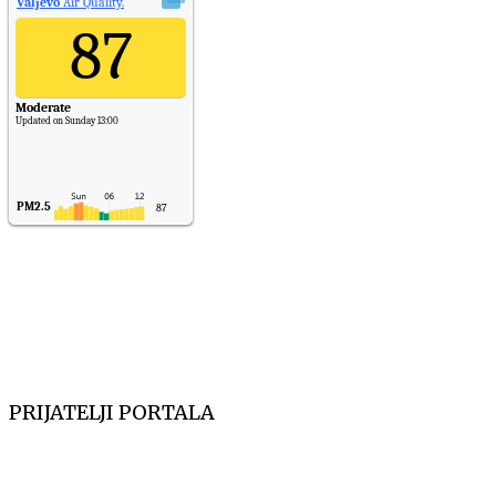
Valjevo
Air Quality.
87
Moderate
Updated on Sunday 13:00
PM2.5
87
PM10
30
NO2
11
SO2
7
CO
6
Temp.
6
PRIJATELJI PORTALA