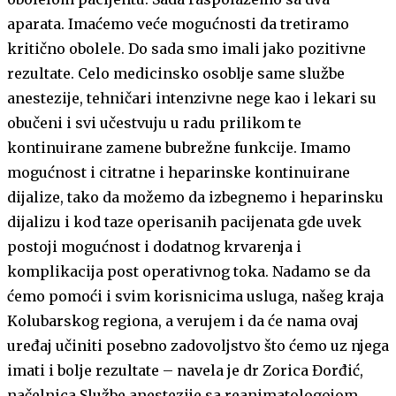
aparata. Imaćemo veće mogućnosti da tretiramo
kritično obolele. Do sada smo imali jako pozitivne
rezultate. Celo medicinsko osoblje same službe
anestezije, tehničari intenzivne nege kao i lekari su
obučeni i svi učestvuju u radu prilikom te
kontinuirane zamene bubrežne funkcije. Imamo
mogućnost i citratne i heparinske kontinuirane
dijalize, tako da možemo da izbegnemo i heparinsku
dijalizu i kod taze operisanih pacijenata gde uvek
postoji mogućnost i dodatnog krvarenja i
komplikacija post operativnog toka. Nadamo se da
ćemo pomoći i svim korisnicima usluga, našeg kraja
Kolubarskog regiona, a verujem i da će nama ovaj
uređaj učiniti posebno zadovoljstvo što ćemo uz njega
imati i bolje rezultate – navela je dr Zorica Đorđić,
načelnica Službe anestezije sa reanimatologojom,