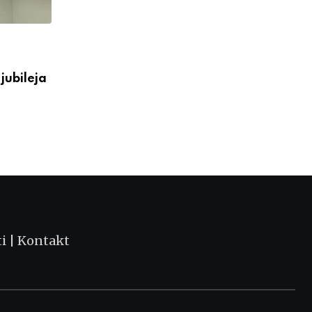
VESTI
jubileja
Večeras počinju 39. Tešnjarske večeri – 
postaje centar
АВГУСТ 6, 2026
ti
|
Kontakt