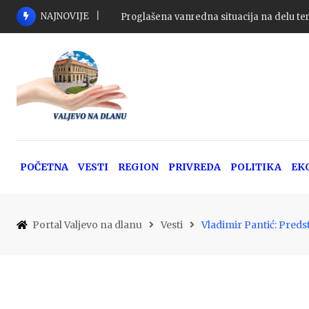
Skip
NAJNOVIJE
Tri osobe poginule u 116 saobraćajnih nez
to
content
POČETNA
VESTI
REGION
PRIVREDA
POLITIKA
EK
Portal Valjevo na dlanu
Vesti
Vladimir Pantić: Preds