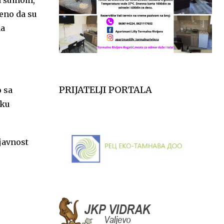
čeno da su
na
PRIJATELJI PORTALA
o sa
iku
 javnost