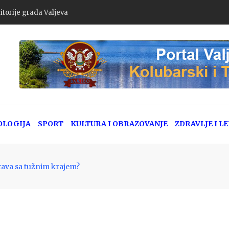
goda u Srbiji: Policija apeluje na dodatni oprez zbog pojačanog letn
OLOGIJA
SPORT
KULTURA I OBRAZOVANJE
ZDRAVLJE I L
tava sa tužnim krajem?