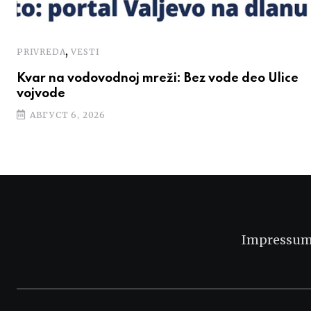
,
PRIVREDA
VESTI
Kvar na vodovodnoj mreži: Bez vode deo Ulice
vojvode
АВГУСТ 6, 2026
Impressu