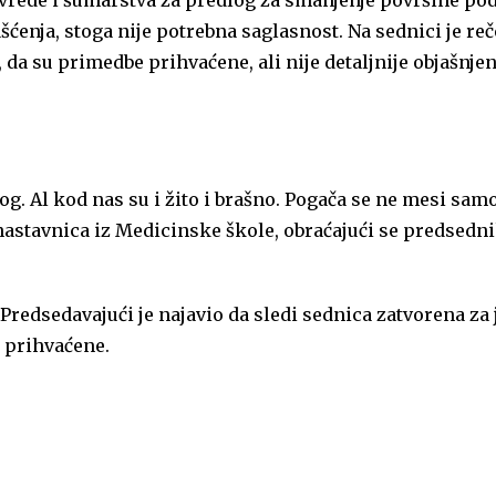
ašćenja, stoga nije potrebna saglasnost. Na sednici je re
 da su primedbe prihvaćene, ali nije detaljnije objašnje
og. Al kod nas su i žito i brašno. Pogača se ne mesi sam
 nastavnica iz Medicinske škole, obraćajući se predsedn
Predsedavajući je najavio da sledi sednica zatvorena za
i prihvaćene.