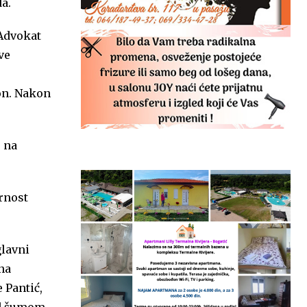
a.
 Advokat
ve
on. Nakon
 na
ornost
glavni
na
 Pantić,
od šumom,