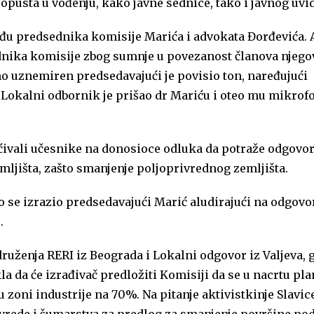
pusta u vođenju, kako javne sednice, tako i javnog uvid
eđu predsednika komisije Marića i advokata Đorđevića.
dnika komisije zbog sumnje u povezanost članova njego
o uznemiren predsedavajući je povisio ton, naređujući
 Lokalni odbornik je prišao dr Mariću i oteo mu mikrof
ćivali učesnike na donosioce odluka da potraže odgovor
ljišta, zašto smanjenje poljoprivrednog zemljišta.
to se izrazio predsedavajući Marić aludirajući na odgov
.
ruženja RERI iz Beogradа i Lokalni odgovor iz Valjeva, 
a da će izrađivač predložiti Komisiji da se u nacrtu pla
 zoni industrije na 70%. Na pitanje aktivistkinje Slavice
rivrede i šumarstva za predlog za smanjenje površine p