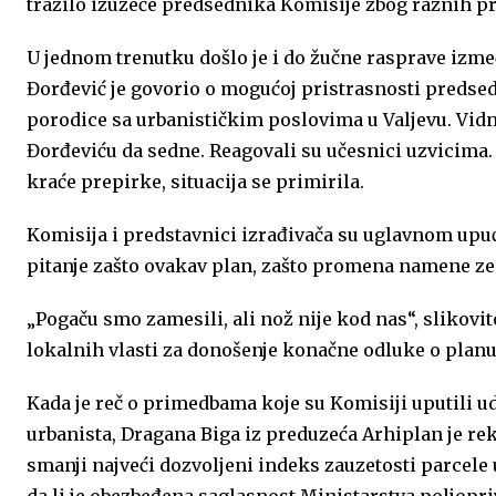
tražilo izuzeće predsednika Komisije zbog raznih pro
U jednom trenutku došlo je i do žučne rasprave izm
Đorđević je govorio o mogućoj pristrasnosti predse
porodice sa urbanističkim poslovima u Valjevu. Vidn
Đorđeviću da sedne. Reagovali su učesnici uzvicima.
kraće prepirke, situacija se primirila.
Komisija i predstavnici izrađivača su uglavnom upu
pitanje zašto ovakav plan, zašto promena namene zem
„Pogaču smo zamesili, ali nož nije kod nas“, slikovi
lokalnih vlasti za donošenje konačne odluke o planu
Kada je reč o primedbama koje su Komisiji uputili ud
urbanista, Dragana Biga iz preduzeća Arhiplan je rekl
smanji najveći dozvoljeni indeks zauzetosti parcele u
da li je obezbeđena saglasnost Ministarstva poljop