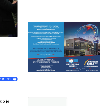
Temp.
6
PRINT 🖨
uo je