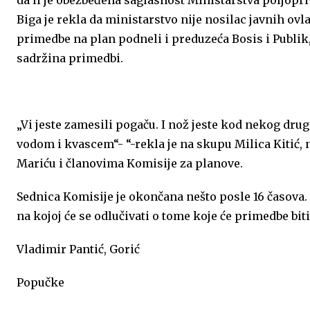
Biga je rekla da ministarstvo nije nosilac javnih ovl
primedbe na plan podneli i preduzeća Bosis i Publik,
sadržina primedbi.
„Vi jeste zamesili pogaču. I nož jeste kod nekog drug
vodom i kvascem“- “-rekla je na skupu Milica Kitić,
Mariću i članovima Komisije za planove.
Sednica Komisije je okončana nešto posle 16 časova. 
na kojoj će se odlučivati o tome koje će primedbe bit
Vladimir Pantić, Gorić
Popučke