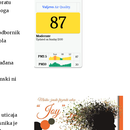
pratu
Valjevo
Air Quality.
loga
87
 odbornik
Moderate
ola
Updated on Sunday 13:00
PM2.5
87
rađana
PM10
30
NO2
11
mski ni
SO2
7
CO
6
Temp.
6
 uticaja
snika je