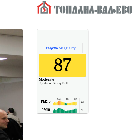
Valjevo
Air Quality.
87
Moderate
Updated on Sunday 13:00
PM2.5
87
PM10
30
NO2
11
SO2
7
CO
6