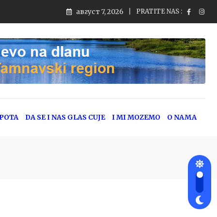
август 7, 2026
PRATITE NAS :
jeg saobraćaja
EPOTA
DA SE I NAS GLAS CUJE
I MI MOZEMO
O NAMA