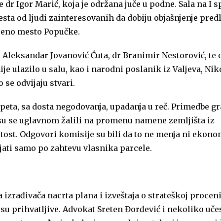
dr Igor Marić, koja je održana juče u podne. Sala na I s
sta od ljudi zainteresovanih da dobiju objašnjenje pred
ljeno mesto Popučke.
i Aleksandar Jovanović Ćuta, dr Branimir Nestorović, te
e ulazilo u salu, kao i narodni poslanik iz Valjeva, Nik
 se odvijaju stvari.
napeta, sa dosta negodovanja, upadanja u reč. Primedbe g
i su se uglavnom žalili na promenu namene zemljišta iz
tost. Odgovori komisije su bili da to ne menja ni ekono
jati samo po zahtevu vlasnika parcele.
izrađivača nacrta plana i izveštaja o strateškoj proceni
u prihvatljive. Advokat Sreten Đorđević i nekoliko uče