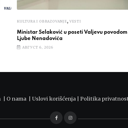
,
KULTURA I OBRAZOVANJE
VESTI
Ministar Selaković u poseti Valjevu povodom 
Ljube Nenadovića
АВГУСТ 6, 2026
m |
O nama
|
Uslovi korišćenja
|
Politika privatnos