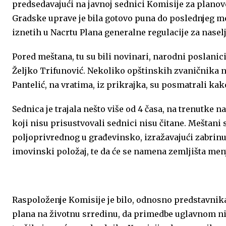
predsedavajući na javnoj sednici Komisije za planove 
o
g
A
e
d
Gradske uprave je bila gotovo puna do poslednjeg me
iznetih u Nacrtu Plana generalne regulacije za nase
o
e
p
r
I
k
p
n
Pored meštana, tu su bili novinari, narodni poslanic
Željko Trifunović. Nekoliko opštinskih zvaničnika nij
Pantelić, na vratima, iz prikrajka, su posmatrali kako
Sednica je trajala nešto više od 4 časa, na trenutke 
koji nisu prisustvovali sednici nisu čitane. Meštan
poljoprivrednog u građevinsko, izražavajući zabrinu
imovinski položaj, te da će se namena zemljišta men
Raspoloženje Komisije je bilo, odnosno predstavnika 
plana na životnu srredinu, da primedbe uglavnom nis