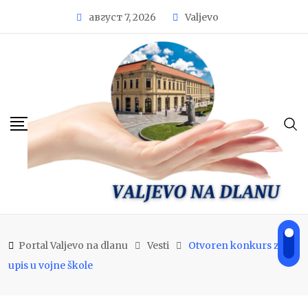
Skip
август 7, 2026
Valjevo
to
content
Portal Valjevo na dlanu
Vesti
Otvoren konkurs za
upis u vojne škole