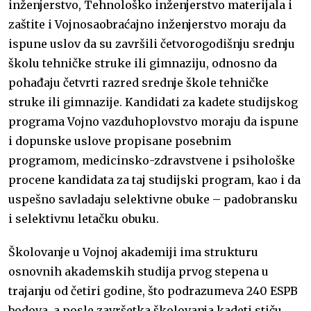
inženjerstvo, Tehnološko inženjerstvo materijala i
zaštite i Vojnosaobraćajno inženjerstvo moraju da
ispune uslov da su završili četvorogodišnju srednju
školu tehničke struke ili gimnaziju, odnosno da
pohađaju četvrti razred srednje škole tehničke
struke ili gimnazije. Kandidati za kadete studijskog
programa Vojno vazduhoplovstvo moraju da ispune
i dopunske uslove propisane posebnim
programom, medicinsko-zdravstvene i psihološke
procene kandidata za taj studijski program, kao i da
uspešno savladaju selektivne obuke – padobransku
i selektivnu letačku obuku.
Školovanje u Vojnoj akademiji ima strukturu
osnovnih akademskih studija prvog stepena u
trajanju od četiri godine, što podrazumeva 240 ESPB
bodova, a posle završetka školovanja kadeti stiču