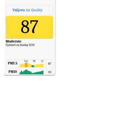
Valjevo
Air Quality.
87
Moderate
Updated on Sunday 13:00
PM2.5
87
PM10
30
NO2
11
SO2
7
CO
6
Temp.
6