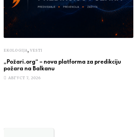
,
EKOLOGIJA
VESTI
P
„Požari.org“ – nova platforma za predikciju
„
požara na Balkanu
p
АВГУСТ 7, 2026