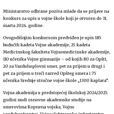
e
i
s
t
e
i
t
k
Ministarstvo odbrane poziva mlade da se prijave na
b
l
a
s
r
l
t
e
konkurs za upis u vojne škole koji je otvoren do 31.
o
g
A
e
d
marta 2024. godine.
o
e
p
r
I
Ovogodišnjim konkursom predviđen je upis 185
k
p
n
budućih kadeta Vojne akademije, 25 kadeta
Medicinskog fakulteta Vojnomedicinske akademije,
110 učenika Vojne gimnazije – od kojih 80 za Opšti,
20 za Vazduhoplovni smer, pet za prijem u drugi i
pet za prijem u treći razred Opšteg smera i 75
učenika Srednje stručne vojne škole „1300 kaplara“.
Vojna akademija u predstojećoj školskoj 2024/2025.
godini nudi osnovne akademske studije na
smerovima Kopnena vojska, Vojno