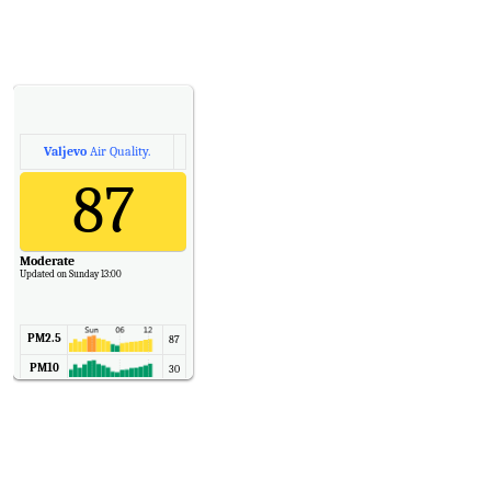
Valjevo
Air Quality.
87
Moderate
Updated on Sunday 13:00
PM2.5
87
PM10
30
NO2
11
SO2
7
CO
6
Temp.
6