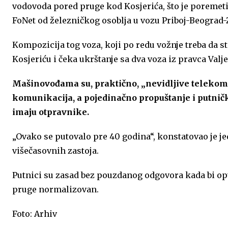
vodovoda pored pruge kod Kosjerića, što je poremetil
o
g
A
e
d
FoNet od železničkog osoblja u vozu Priboj-Beograd
o
e
p
r
I
Kompozicija tog voza, koji po redu vožnje treba da st
k
p
n
Kosjeriću i čeka ukrštanje sa dva voza iz pravca Valje
Mašinovođama su, praktično, „nevidljive telekom
komunikacija, a pojedinačno propuštanje i putnič
imaju otpravnike.
„Ovako se putovalo pre 40 godina“, konstatovao je je
višečasovnih zastoja.
Putnici su zasad bez pouzdanog odgovora kada bi opt
pruge normalizovan.
Foto: Arhiv