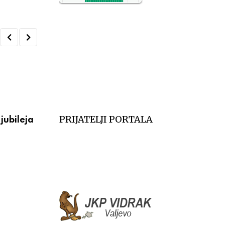
NO2
11
SO2
7
CO
6
Temp.
6
VESTI
PRIJATELJI PORTALA
jubileja
Večeras počinju 39. Tešnjarske večeri – 
postaje centar
АВГУСТ 6, 2026