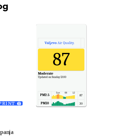
og
Valjevo
Air Quality.
87
Moderate
Updated on Sunday 13:00
PM2.5
87
PRINT 🖨
PM10
30
NO2
11
SO2
7
CO
6
opanja
Temp.
6