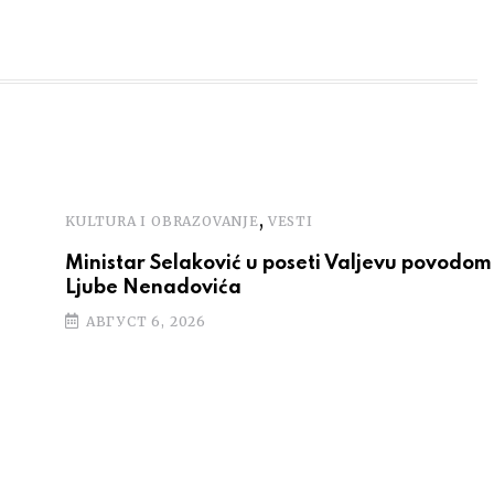
,
KULTURA I OBRAZOVANJE
VESTI
Ministar Selaković u poseti Valjevu povodom 
Ljube Nenadovića
АВГУСТ 6, 2026