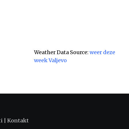
Weather Data Source:
weer deze
week Valjevo
ti
|
Kontakt