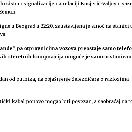
o sistem signalizacije na relaciji Kosjerić-Valjevo, saz
-Zemun.
igne u Beograd u 22:20, zaustavljena je sinoć na stanici 
va .
ande“, pa otpravnicima vozova preostaje samo telef
kih i teretnih kompozicija moguće je samo u stanica
dan od putnika, na objašnjenje železničara o razlozima
ički kabal ponovo mogao biti povezan, a saobraćaj na 