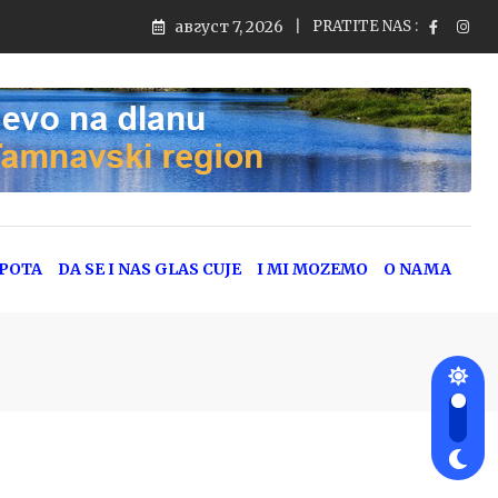
август 7, 2026
PRATITE NAS :
EPOTA
DA SE I NAS GLAS CUJE
I MI MOZEMO
O NAMA