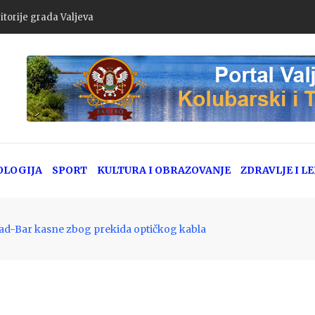
itorije grada Valjeva
OLOGIJA
SPORT
KULTURA I OBRAZOVANJE
ZDRAVLJE I L
ad-Bar kasne zbog prekida optičkog kabla