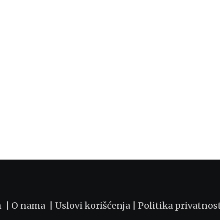
m |
O nama
|
Uslovi korišćenja
|
Politika privatnos