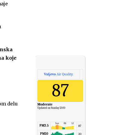
naje
u
onska
ma koje
Valjevo
Air Quality.
87
tom delu
Moderate
Updated on Sunday 13:00
PM2.5
87
PM10
30