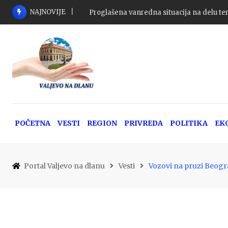
Skip
NAJNOVIJE
Proglašena vanredna situacija na delu ter
to
content
POČETNA
VESTI
REGION
PRIVREDA
POLITIKA
EK
Portal Valjevo na dlanu
Vesti
Vozovi na pruzi Beogr