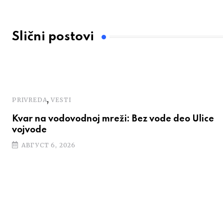
Slični postovi
,
PRIVREDA
VESTI
Kvar na vodovodnoj mreži: Bez vode deo Ulice
vojvode
АВГУСТ 6, 2026