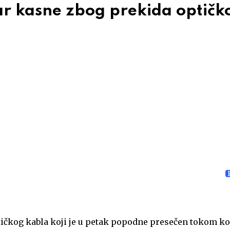
ar kasne zbog prekida optičk
tičkog kabla koji je u petak popodne presečen tokom k