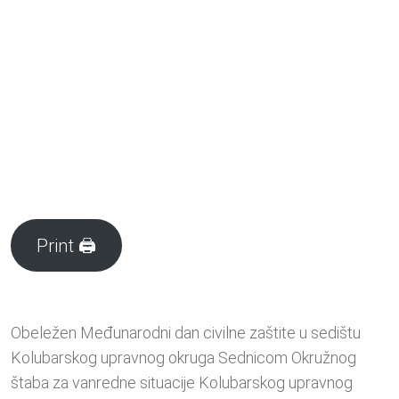
Print 🖨
Obeležen Međunarodni dan civilne zaštite u sedištu
Kolubarskog upravnog okruga Sednicom Okružnog
štaba za vanredne situacije Kolubarskog upravnog