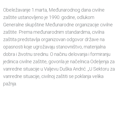
Obeležavanje 1.marta, Međunarodnog dana civilne
zaštite ustanovljeno je 1990. godine, odlukom
Generalne skupštine Međunarodne organizacije civilne
zaštite. Prema međunarodnim standardima, civilna
zaštita predstavlja organizovan odgovor države na
opasnosti koje ugrožavaju stanovništvo, materijalna
dobra i životnu sredinu. O načinu delovanja i formiranju
jedinica civilne zaštite, govorila je načelnica Odeljenja za
vanredne situacije u Valjevu Duška Andrić. „U Sektoru za
vanredne situacije, civilnoj zaštiti se poklanja velika
pažnja.