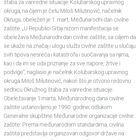
štaba za vanredne situacije Kolubarskog upravnog
okruga, na čijem je čelu Miloš Milutinović, načelnik
Okruga, obeležen je 1. mart, Međunarodni dan civilne
zaštite. „U Republici Srbiji nizom manifestacija se
obeležava Međunarodni dan civilne zaštite, sa ciljem da
se ukaže na značaj i ulogu službi civilne zaštite u slučaju
svih tipova nesreća i katastrofa i suočavanja sa njima,
kao i da im se oda priznanje za sve napore, žrtve i
podvige“, naglasio je načelnik Kolubarskog upravnog
okruga Miloš Milutinović, nakon što je otvorio redovnu
sednicu Okružnog štaba za vanredne situacije.
Obeležavanje 1.marta, Međunarodnog dana civilne
zaštite ustanovljeno je 1990. godine, odlukom
Generalne skupštine Međunarodne organizacije civilne
zaštite. Prema međunarodnim standardima, civilna
zaštita predstavlja organizovan odgovor države na