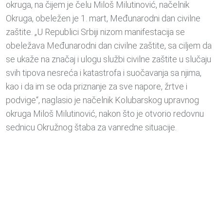
okruga, na čijem je čelu Miloš Milutinović, načelnik
Okruga, obeležen je 1. mart, Međunarodni dan civilne
zaštite. „U Republici Srbiji nizom manifestacija se
obeležava Međunarodni dan civilne zaštite, sa ciljem da
se ukaže na značaj i ulogu službi civilne zaštite u slučaju
svih tipova nesreća i katastrofa i suočavanja sa njima,
kao i da im se oda priznanje za sve napore, žrtve i
podvige“, naglasio je načelnik Kolubarskog upravnog
okruga Miloš Milutinović, nakon što je otvorio redovnu
sednicu Okružnog štaba za vanredne situacije.