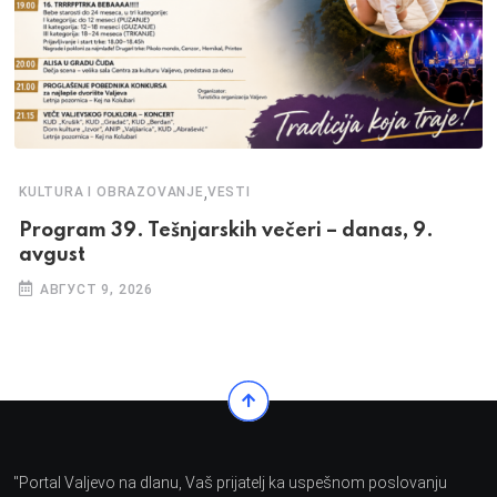
,
KULTURA I OBRAZOVANJE
VESTI
Program 39. Tešnjarskih večeri – danas, 9.
avgust
АВГУСТ 9, 2026
"Portal Valjevo na dlanu, Vaš prijatelj ka uspešnom poslovanju