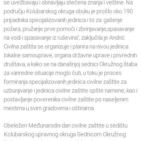
se uvežbavaju i obnavljaju stečena znanja i veštine. Na
području Kolubarskog okruga obuku je prošlo oko 190
pripadnika specijalizovanih jedinica i to za: gašenje
požara, pružanje prve pomoći i zbrinjavanje,spasavanje
na vodi i spasavanje iz ruševina“, zaključila je Andrić.
Civilna zaštita se organizuje i planira na nivou jedinica
lokalne samouprave, organa državne uprave i privrednih
društava, a kako se na današnjoj sednici Okružnog štaba
za vanredne situacije moglo čuti, u toku je proces
formiranja specijalizovanih jedinica civilne zaštite za
uzbunjivanje i jedinica civilne zaštite opšte namene, kao i
postavljanje poverenika civilne zaštite po naseljenim
mestima u svim gradovima i oštinama.
Obeležen Međunarodni dan civilne zaštite u sedištu
Kolubarskog upravnog okruga Sednicom Okružnog