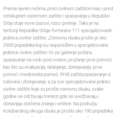
Prema njenim rečima, pred civilnom zaštitom kao i pred
celokupnim sistemom zaštite i spasavanja u Republici
Srbiji stoje nove izazovi, rizici i pretnje. Tako je na
teritoriji Republike Srbije formirano 111 specijalizovanih
jedinica civilne zaštite. „Osnovnu obuku prošlo je oko
2900 pripadnika koji su raspoređeni u specijalizovane
jedinice civilne zaštite i to za: gašenje požara,
spasavanje na vodi i pod vodom, pružanje prve pomoći
kao što su evakuacija, sklanjanje, zbrinjavanje, prva
pomoć i medicinska pomoć, RHB zaštita,spasavanje iz
ruševina i zbrinjavanje, a za sve specijalizovane jedinici
civilne zaštite koje su prošle osnovnu obuku, svake
godine se održavaju treninzi gde se uvežbavaju i
obnavljaju stečena znanja i veštine. Na području
Kolubarskog okruga obuku je prošlo oko 190 pripadnika