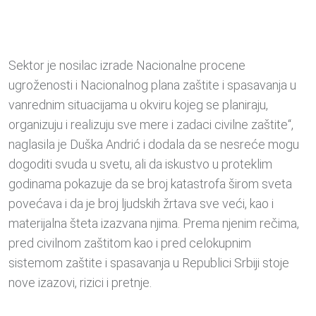
Sektor je nosilac izrade Nacionalne procene
ugroženosti i Nacionalnog plana zaštite i spasavanja u
vanrednim situacijama u okviru kojeg se planiraju,
organizuju i realizuju sve mere i zadaci civilne zaštite“,
naglasila je Duška Andrić i dodala da se nesreće mogu
dogoditi svuda u svetu, ali da iskustvo u proteklim
godinama pokazuje da se broj katastrofa širom sveta
povećava i da je broj ljudskih žrtava sve veći, kao i
materijalna šteta izazvana njima. Prema njenim rečima,
pred civilnom zaštitom kao i pred celokupnim
sistemom zaštite i spasavanja u Republici Srbiji stoje
nove izazovi, rizici i pretnje.