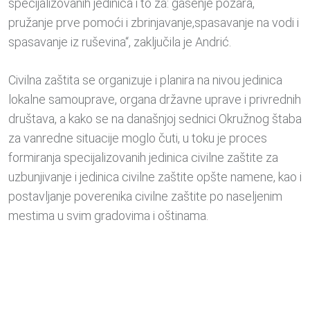
specijalizovanih jedinica i to za: gašenje požara,
pružanje prve pomoći i zbrinjavanje,spasavanje na vodi i
spasavanje iz ruševina“, zaključila je Andrić.
Civilna zaštita se organizuje i planira na nivou jedinica
lokalne samouprave, organa državne uprave i privrednih
društava, a kako se na današnjoj sednici Okružnog štaba
za vanredne situacije moglo čuti, u toku je proces
formiranja specijalizovanih jedinica civilne zaštite za
uzbunjivanje i jedinica civilne zaštite opšte namene, kao i
postavljanje poverenika civilne zaštite po naseljenim
mestima u svim gradovima i oštinama.