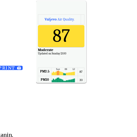
Valjevo
Air Quality.
87
Moderate
Updated on Sunday 13:00
PRINT 🖨
PM2.5
87
PM10
30
NO2
11
SO2
7
CO
6
Temp.
6
žanin,