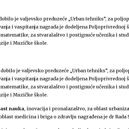
dobilo je valjevsko preduzeće „Urban tehniks“, za poljo
anja i vaspitanja nagrada je dodeljena Poljoprivrednoj š
matematike, za stvaralaštvo i postignuće učenika i stu
zije i Muzičke škole.
dobilo je valjevsko preduzeće „Urban tehniks“, za polj
anja i vaspitanja nagrada je dodeljena Poljoprivrednoj š
matematike, za stvaralaštvo i postignuće učenika i stu
zije i Muzičke škole.
last nauka
, inovacija i pronalazaštvo, za oblast urbaniz
oblast medicina i briga o zdravlju nagrađena je dr Rada 