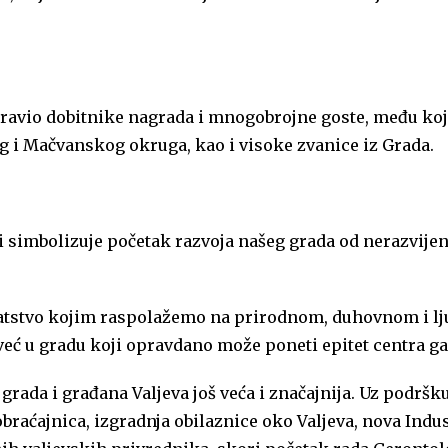
ravio dobitnike nagrada i mnogobrojne goste, među koj
g i Mačvanskog okruga, kao i visoke zvanice iz Grada.
i simbolizuje početak razvoja našeg grada od nerazvije
bogatstvo kojim raspolažemo na prirodnom, duhovnom i 
već u gradu koji opravdano može poneti epitet centra ga
grada i građana Valjeva još veća i značajnija. Uz podršk
raćajnica, izgradnja obilaznice oko Valjeva, nova Indus