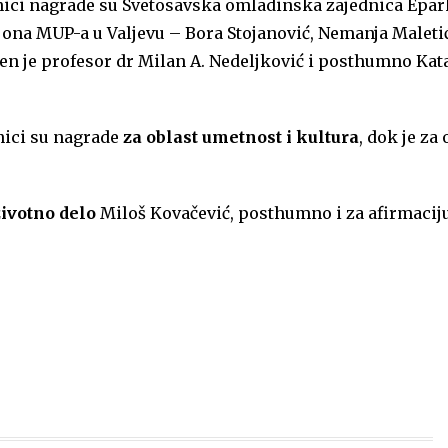
ici nagrade su Svetosavska omladinska zajednica Epar
jona MUP-a u Valjevu – Bora Stojanović, Nemanja Maleti
en je profesor dr Milan A. Nedeljković i posthumno Kat
nici su nagrade
za oblast umetnost i kultura
, dok je za 
životno delo
Miloš Kovačević, posthumno i za afirmacij