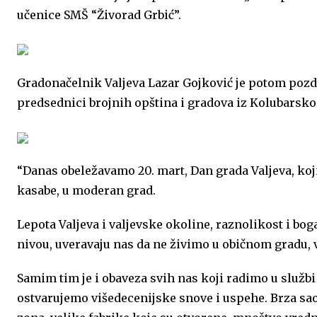
učenice SMŠ “Živorad Grbić”.
Gradonačelnik Valjeva Lazar Gojković je potom pozd
predsednici brojnih opština i gradova iz Kolubarsko
“Danas obeležavamo 20. mart, Dan grada Valjeva, koj
kasabe, u moderan grad.
Lepota Valjeva i valjevske okoline, raznolikost i 
nivou, uveravaju nas da ne živimo u običnom gradu, 
Samim tim je i obaveza svih nas koji radimo u službi 
ostvarujemo višedecenijske snove i uspehe. Brza saob