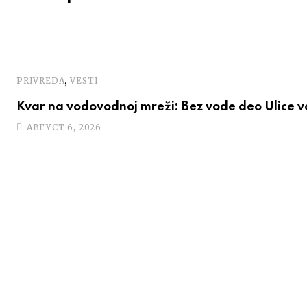
,
PRIVREDA
VESTI
Kvar na vodovodnoj mreži: Bez vode deo Ulice 
АВГУСТ 6, 2026