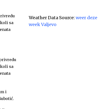
privredu
Weather Data Source:
weer deze
koli sa
week Valjevo
denata
oprivredu
koli sa
denata
am i
Subotić.