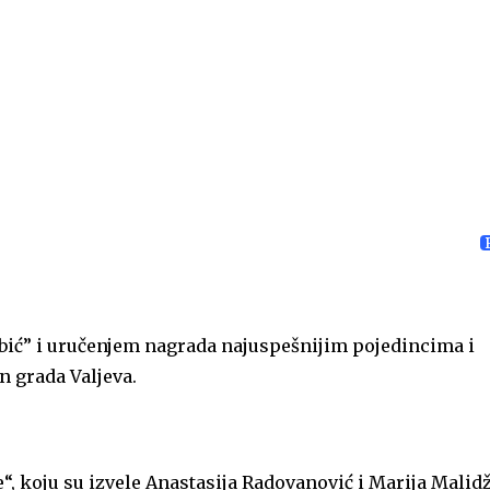
ić” i uručenjem nagrada najuspešnijim pojedincima i
n grada Valjeva.
, koju su izvele Anastasija Radovanović i Marija Malid