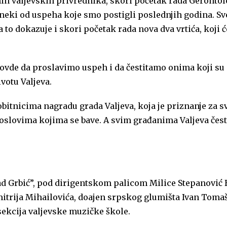
nih valjevskih privrednika, skori početak rada Geronto
neki od uspeha koje smo postigli poslednjih godina. Sve
 a to dokazuje i skori početak rada nova dva vrtića, koji 
ovde da proslavimo uspeh i da čestitamo onima koji su
votu Valjeva.
bitnicima nagradu grada Valjeva, koja je priznanje za sv
u poslovima kojima se bave. A svim građanima Valjeva če
d Grbić”, pod dirigentskom palicom Milice Stepanović 
mitrija Mihailovića, doajen srpskog glumišta Ivan Toma
ekcija valjevske muzičke škole.