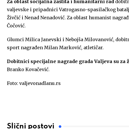
Za oblast socijalna zaštita i humanitarni rad
dobitn
valjevske i pripadnici Vatrogasno-spasilačkog batal
Živčić i Nenad Nenadović. Za oblast humanist nagrađ
Čočović.
Glumci Milica Janevski i Nebojša Milovanović, dobit
sport nagrađen Milan Marković, atletičar.
Dobitnici specijalne nagrade grada Valjeva su za 
Branko Kovačević.
Foto: valjevonadlanu.rs
Slični postovi