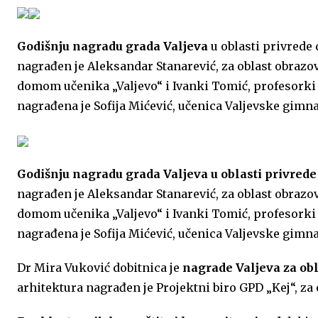
Godišnju nagradu grada Valjeva
u oblasti privrede 
nagrađen je Aleksandar Stanarević, za oblast obrazov
domom učenika „Valjevo“ i Ivanki Tomić, profesorki 
nagrađena je Sofija Mićević, učenica Valjevske gimna
Godišnju nagradu grada Valjeva u oblasti privrede
nagrađen je Aleksandar Stanarević, za oblast obrazov
domom učenika „Valjevo“ i Ivanki Tomić, profesorki 
nagrađena je Sofija Mićević, učenica Valjevske gimna
Dr Mira Vuković dobitnica je
nagrade Valjeva za ob
arhitektura nagrađen je Projektni biro GPD „Kej“, za 