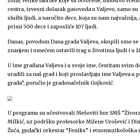
zona, velike fabrike koje su otvorene, mnoštvo vred
centra, izvesni dolazak gasovoda u Valjevo, samo su 
službi ljudi, a naročito dece, koja su nam najvažnija,
primi 500 dece i zaposliće 107 ljudi.
Danas, povodom Dana grada Valjeva, okupili smo se 
znanjem i umećem ostavili trag u životima ljudi i u ži
U ime građana Valjeva i u svoje ime, čestitam svim do
uradili za naš grad i koji proslavljaju ime Valjeva 
grada”, poručio je gradonačelnik Gojković.
U programu su učestvovali Mešoviti hor SMŠ “Živora
Milkić, uz podršku profesorke Milene Urošević i Di
Žuća, gudački orkestar “Feniks” i etnomuzikološka s