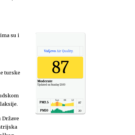
ima su i
Valjevo
Air Quality.
87
ne turske
Moderate
Updated on Sunday 13:00
ljudskom
PM2.5
laksije.
87
PM10
30
u Države
NO2
11
trijska
SO2
7
CO