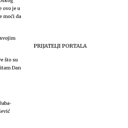
loškog
6
 ovo je u
Temp.
6
će moći da
 svojim
PRIJATELJI PORTALA
e što su
stitam Dan
Baba-
šević