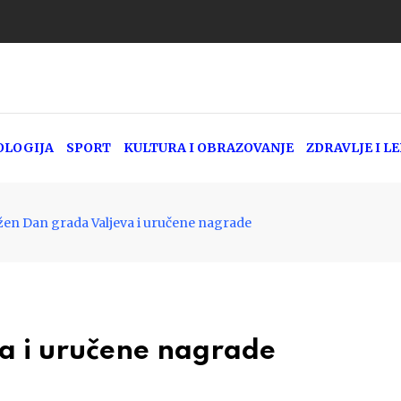
OLOGIJA
SPORT
KULTURA I OBRAZOVANJE
ZDRAVLJE I L
žen Dan grada Valjeva i uručene nagrade
a i uručene nagrade