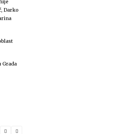
hije
ć, Darko
arina
oblast
u Grada