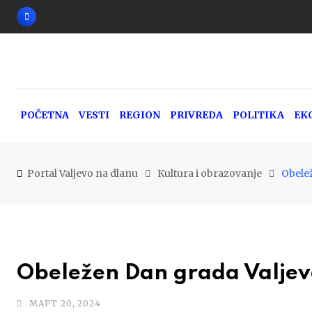
Skip
to
content
POČETNA
VESTI
REGION
PRIVREDA
POLITIKA
EK
Portal Valjevo na dlanu
Kultura i obrazovanje
Obele
Obeležen Dan grada Valjev
МАРТ 20, 2024