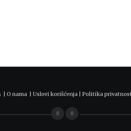
m |
O nama
|
Uslovi korišćenja
|
Politika privatnos