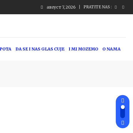
август 7, 2026
PRATITE NAS :
EPOTA
DA SE I NAS GLAS CUJE
I MI MOZEMO
O NAMA