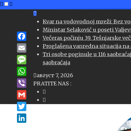
Skip
to
Kvar na vodovodnoj mreži: Bez vod
content
Ministar Selaković u poseti Valj
Večeras počinju 39. Tešnjarske več
Facebook
Proglašena vanredna situacija na d
Tri osobe poginule u 116 saobraća
Email
saobraćaja
Message
август 7, 2026
WhatsApp
PRATITE NAS :
Viber
Gmail
Twitter
LinkedIn