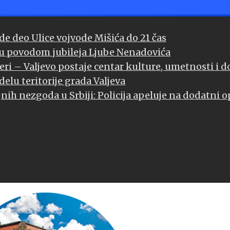
e deo Ulice vojvode Mišića do 21 čas
evu povodom jubileja Ljube Nenadovića
eri – Valjevo postaje centar kulture, umetnosti i 
elu teritorije grada Valjeva
jnih nezgoda u Srbiji: Policija apeluje na dodatni 