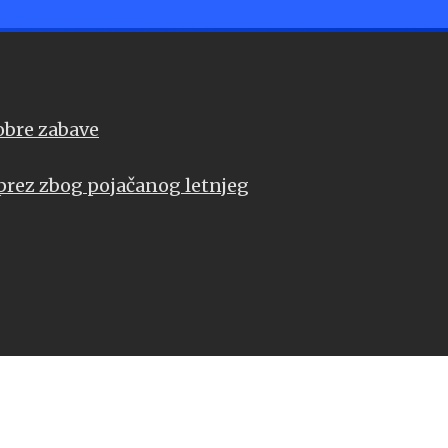
dobre zabave
oprez zbog pojačanog letnjeg