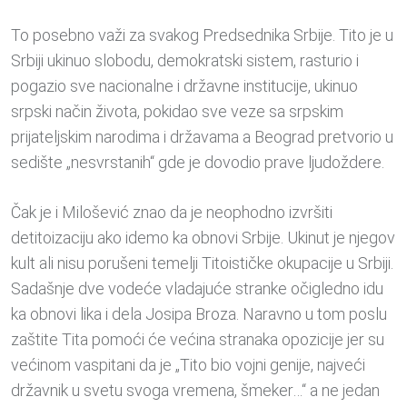
To posebno važi za svakog Predsednika Srbije. Tito je u
Srbiji ukinuo slobodu, demokratski sistem, rasturio i
pogazio sve nacionalne i državne institucije, ukinuo
srpski način života, pokidao sve veze sa srpskim
prijateljskim narodima i državama a Beograd pretvorio u
sedište „nesvrstanih“ gde je dovodio prave ljudoždere.
Čak je i Milošević znao da je neophodno izvršiti
detitoizaciju ako idemo ka obnovi Srbije. Ukinut je njegov
kult ali nisu porušeni temelji Titoističke okupacije u Srbiji.
Sadašnje dve vodeće vladajuće stranke očigledno idu
ka obnovi lika i dela Josipa Broza. Naravno u tom poslu
zaštite Tita pomoći će većina stranaka opozicije jer su
većinom vaspitani da je „Tito bio vojni genije, najveći
državnik u svetu svoga vremena, šmeker…“ a ne jedan