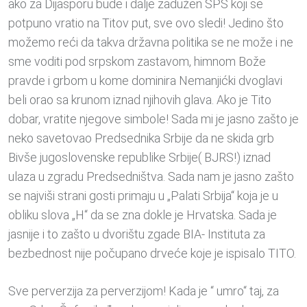
ako za Dijasporu bude i dalje zadužen SPS koji se
potpuno vratio na Titov put, sve ovo sledi! Jedino što
možemo reći da takva državna politika se ne može i ne
sme voditi pod srpskom zastavom, himnom Bože
pravde i grbom u kome dominira Nemanjićki dvoglavi
beli orao sa krunom iznad njihovih glava. Ako je Tito
dobar, vratite njegove simbole! Sada mi je jasno zašto je
neko savetovao Predsednika Srbije da ne skida grb
Bivše jugoslovenske republike Srbije( BJRS!) iznad
ulaza u zgradu Predsedništva. Sada nam je jasno zašto
se najviši strani gosti primaju u „Palati Srbija“ koja je u
obliku slova „H“ da se zna dokle je Hrvatska. Sada je
jasnije i to zašto u dvorištu zgade BIA- Instituta za
bezbednost nije počupano drveće koje je ispisalo TITO.
Sve perverzija za perverzijom! Kada je “ umro“ taj, za