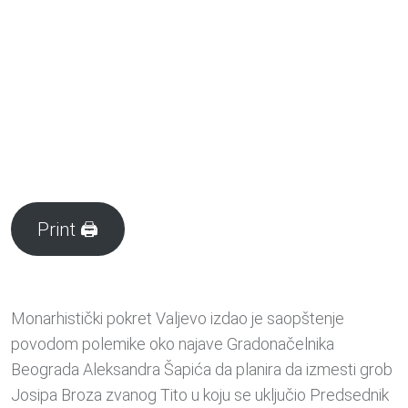
Print 🖨
Monarhistički pokret Valjevo izdao je saopštenje
povodom polemike oko najave Gradonačelnika
Beograda Aleksandra Šapića da planira da izmesti grob
Josipa Broza zvanog Tito u koju se uključio Predsednik