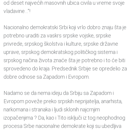
od deset najvećih masovnih ubica civila u vreme svoje
vladavine…“!
Nacionalno demokratski Srbi koji vrlo dobro znaju šta je
potrebno uraditi za vaskrs srpske vojske, srpske
privrede, srpskog školstva i kulture, srpske državne
uprave, srpskog demokratskog političkog sistema i
srpskog načina života znaće šta je potrebno i to će biti
sprovedeno do kraja. Predsednik Srbije se opredelio za
dobre odnose sa Zapadom i Evropom.
Nadamo se da nema ideju da Srbiju sa Zapadom i
Evropom poveže preko srpskih neprijatelja, anarhista,
narkomana i stranaka i ljudi sklonih najcrnjim
izopačenjima ? Da, kao i Tito isključi iz tog neophodnog
procesa Srbe nacionalne demokrate koji su ubedljiva