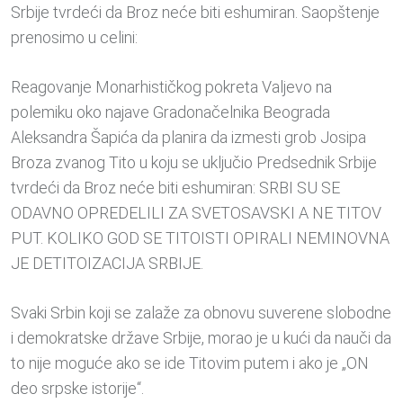
Srbije tvrdeći da Broz neće biti eshumiran. Saopštenje
prenosimo u celini:
Reagovanje Monarhističkog pokreta Valjevo na
polemiku oko najave Gradonačelnika Beograda
Aleksandra Šapića da planira da izmesti grob Josipa
Broza zvanog Tito u koju se uključio Predsednik Srbije
tvrdeći da Broz neće biti eshumiran: SRBI SU SE
ODAVNO OPREDELILI ZA SVETOSAVSKI A NE TITOV
PUT. KOLIKO GOD SE TITOISTI OPIRALI NEMINOVNA
JE DETITOIZACIJA SRBIJE.
Svaki Srbin koji se zalaže za obnovu suverene slobodne
i demokratske države Srbije, morao je u kući da nauči da
to nije moguće ako se ide Titovim putem i ako je „ON
deo srpske istorije“.