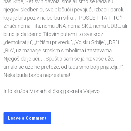
nas Srbe, Šef svih đavola, smejali smo se kada su
njegovi sledbenici, sve plačući i pevajući, izbacili parolu
koja je bila poziv na borbu i šifra: „I POSLE TITA TITO“!
Znači, nema Tita, nema JNA, nema SKJ, nema UDBE, ali
bitno je da idemo Titovim putem i to sve kroz
„demokratiju“, „tržišnu privredu“, „Vojsku Srbije“, „DB“ i
„BIA“, uz mahanje srpskim simbolima i zastavama.
Njegoš dalje uči: „…Spušt’o sam se ja niz vaše uže,
umalo se uže ne preteže, od tada smo bolji prijatelji…!“
Neka bude borba neprestana!
Info služba Monarhističkog pokreta Valjevo
Leave a Comment