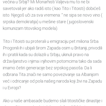
većina u Srbiji? Mi Monarhisti Valjeva mu to ne bi
savetovali jer ako radiš isto ( kao Tito i Titoisti) dobićeš
isto. Njegoš uči za sva vremena: “ ne sipa se novo vino (
srpska demokratija) u mešine stare ( jugoslovenski
komunizam titovskog modela).
Tito i Titoisti su proterali u emigraciju pet miliona Srba.
Progonili ih i ubijali širom Zapada osim u Britaniji, privodili
ih i pratili kada su dolazili u Srbiju, ukinuli pravo na
državljanstvo i njima i njihovim potomcima tako da sada
imamo četiri generacije bez srpskog pasoša. Da li
odbrana Tita znači ne samo povezivanje sa Albanijom
već i odricanje od pola našeg naroda koji živi na Zapadu
i u Evropi?
Ako u naše ambasade budemo slali titoističke dinastije i