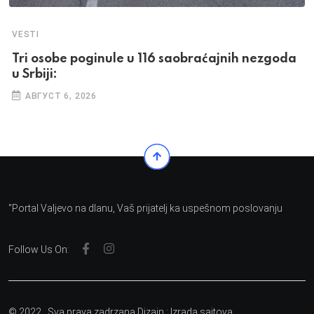
VESTI
Tri osobe poginule u 116 saobraćajnih nezgoda
u Srbiji:
АВГУСТ 6, 2026
"Portal Valjevo na dlanu, Vaš prijatelj ka uspešnom poslovanju
Follow Us On:
© 2022 . Sva prava zadrzana Dizajn :
Izrada sajtova