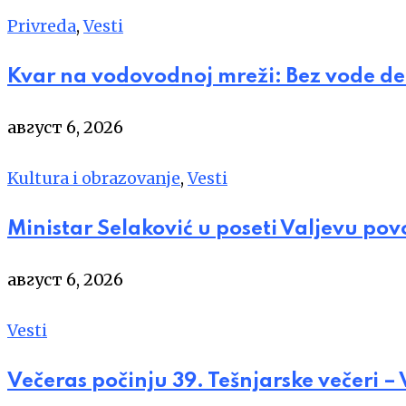
Privreda
,
Vesti
Kvar na vodovodnoj mreži: Bez vode de
август 6, 2026
Kultura i obrazovanje
,
Vesti
Ministar Selaković u poseti Valjevu po
август 6, 2026
Vesti
Večeras počinju 39. Tešnjarske večeri –