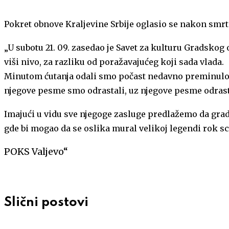
Pokret obnove Kraljevine Srbije oglasio se nakon smrt
„U subotu 21. 09. zasedao je Savet za kulturu Gradsko
viši nivo, za razliku od poražavajućeg koji sada vlada.
Minutom ćutanja odali smo počast nedavno preminulom 
njegove pesme smo odrastali, uz njegove pesme odrastać
Imajući u vidu sve njegoge zasluge predlažemo da grad 
gde bi mogao da se oslika mural velikoj legendi rok sc
POKS Valjevo“
Slični postovi