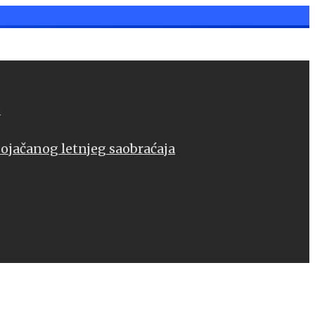
e
pojačanog letnjeg saobraćaja