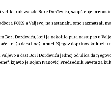
i velike rok zvezde Bore Đorđevića, saopštenje prenosim
g odbora POKS-a Valjevo, na sastanaku smo razmatrali m
Bori Đorđeviću, koji je nekolilo puta nastupao u Valje
e i naša deca i naši unuci. Njegov doprinos kulturi u n
Valjevo u čast Bori Đorđeviću jednoj od ulica da njegov
ene“, izjavio je Bojan Ivanović, Predsednik Saveta za k