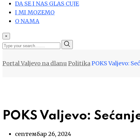
DA SE I NAS GLAS CUJE
I MI MOZEMO
O NAMA
×
Portal Valjevo na dlanu
Politika
POKS Valjevo: Se
POKS Valjevo: Sećanj
септембар 26, 2024