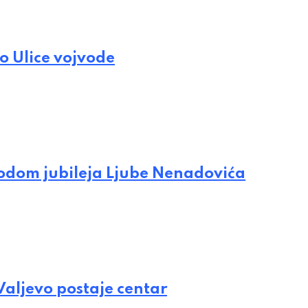
o Ulice vojvode
vodom jubileja Ljube Nenadovića
 Valjevo postaje centar