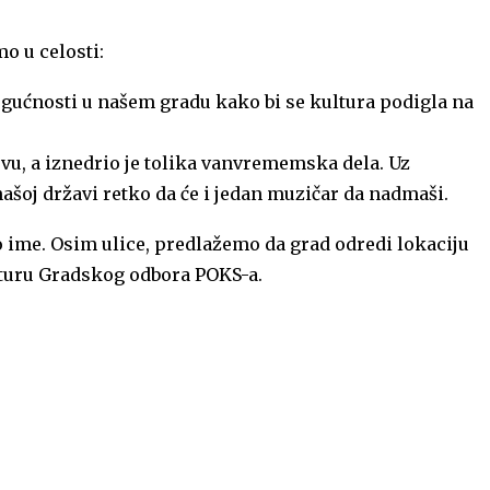
o u celosti:
ogućnosti u našem gradu kako bi se kultura podigla na
vu, a iznedrio je tolika vanvrememska dela. Uz
ašoj državi retko da će i jedan muzičar da nadmaši.
o ime. Osim ulice, predlažemo da grad odredi lokaciju
ulturu Gradskog odbora POKS-a.