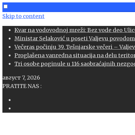
Skip to content
Kvar na vodovodnoj mreži: Bez vode deo Ulice
Ministar Selaković u poseti Valjevu povodom
book
Večeras počinju 39. Tešnjarske večeri – Valje
Proglašena vanredna situacija na delu teritor
l
Tri osobe poginule u 116 saobraćajnih nezgod
age
август 7, 2026
sApp
PRATITE NAS :
l
er
edIn