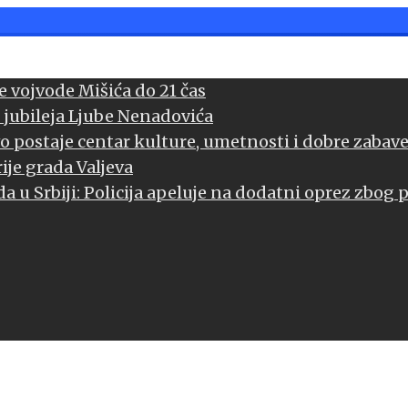
 vojvode Mišića do 21 čas
 jubileja Ljube Nenadovića
vo postaje centar kulture, umetnosti i dobre zabav
ije grada Valjeva
a u Srbiji: Policija apeluje na dodatni oprez zbog 