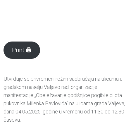
Print 🖨
Utvrđuje se privremeni režim saobraćaja na ulicama u
gradskom naselju Valjevo radi organizacije
manifestacije „Obeležavanje godišnjice pogibije pilota
pukovnika Milenka Pavlovića“ na ulicama grada Valjeva,
dana 04.05.2025. godine u vremenu od 11:30 do 12:30
časova.