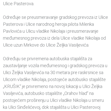
Ulice Pasterova.
Određuje se preusmeravanje gradskog prevoza iz Ulice
Pasterova i Ulice narodnog heroja pilota Milenka
Pavlovića u Ulicu vladike Nikolaja i preusmeravanje
međumesnog prevoza iz dela Ulice vladike Nikolaja od
Ulice uzun Mirkove do Ulice Željka Vasiljevića.
Određuju se privremena autobuska stajališta za
zaustavljanje vozila međumesnog i gradskog prevoza u
Ulici Željka Vasiljevića na 30 metara pre raskrsnice sa
Ulicom vladike Nikolaja, postojeće autobusko stajalište
„KRUŠIK“ je privremeno na novoj lokaciji u Ulici Željka
Vasiljevića, autobusko stajalište „Orahov hlad“ na
postojećem proširenju u Ulici vladike Nikolaja u smeru
ka Ulici Sinđelićevoj, dok stajališta u Ulici Pasterovoj