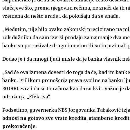
slučajeve što, prema njegovim rečima, ne znači da ih nij
vremena da nešto urade i da pokušaju da se snađu.
„Međutim, nije bilo ovako zakonski precizirano na min
rok dužniku da sam izvrši prodaju za najmanje dva mese
banke su potraživale drugu imovinu ili su im uzimali pr
Dodao je i da mnogi ljudi misle da je banka vlasnik ne
„Sad će ova izmena dovesti do toga da će, kad im banke
banku. Prilikom prenošenja prava svojine na banku ljud
30.000 evra i da se to računa kao da su kvit. Važno je 
udruženja „Efektiva“.
Podsetimo, guvernerka NBS Jorgovanka Tabaković izjav
odnosi na gotovo sve vrste kredita, stambene kredite
prekoračenje.