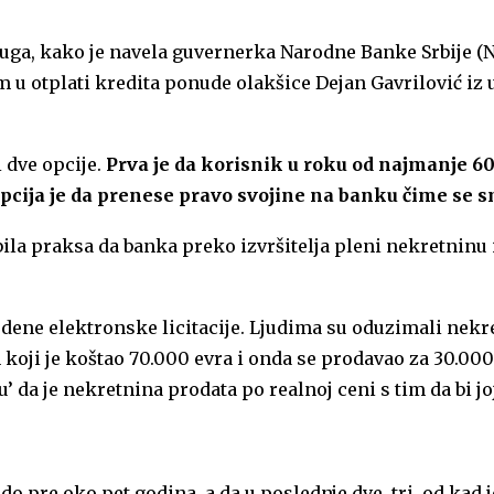
luga, kako je navela guvernerka Narodne Banke Srbije (
m u otplati kredita ponude olakšice Dejan Gavrilović iz
 dve opcije.
Prva je da korisnik u roku od najmanje 6
cija je da prenese pravo svojine na banku čime se sm
e bila praksa da banka preko izvršitelja pleni nekretninu 
vedene elektronske licitacije. Ljudima su oduzimali nekr
oji je koštao 70.000 evra i onda se prodavao za 30.000 e
’ da je nekretnina prodata po realnoj ceni s tim da bi joj
o pre oko pet godina, a da u poslednje dve, tri, od kad j