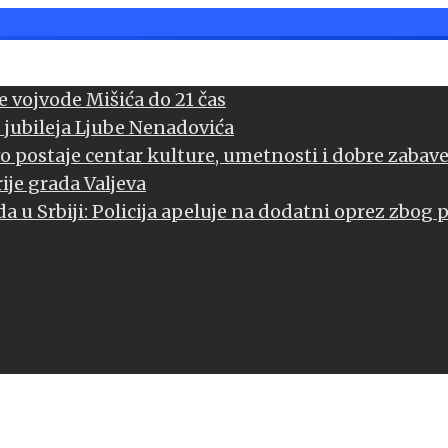
 vojvode Mišića do 21 čas
 jubileja Ljube Nenadovića
vo postaje centar kulture, umetnosti i dobre zabav
ije grada Valjeva
a u Srbiji: Policija apeluje na dodatni oprez zbog 