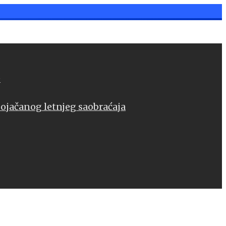
e
pojačanog letnjeg saobraćaja