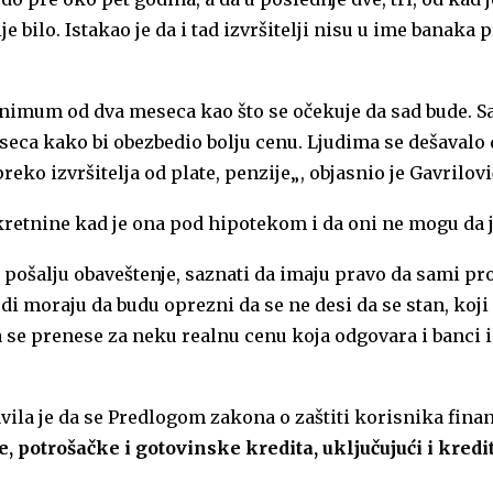
e bilo. Istakao je da i tad izvršitelji nisu u ime banaka
imum od dva meseca kao što se očekuje da sad bude. Sad
ca kako bi obezbedio bolju cenu. Ljudima se dešavalo da 
eko izvršitelja od plate, penzije„, objasnio je Gavrilovi
kretnine kad je ona pod hipotekom i da oni ne mogu da j
 pošalju obaveštenje, saznati da imaju pravo da sami pr
i moraju da budu oprezni da se ne desi da se stan, koji
da se prenese za neku realnu cenu koja odgovara i banci i
ila je da se Predlogom zakona o zaštiti korisnika fina
, potrošačke i gotovinske kredita, uključujući i kredi