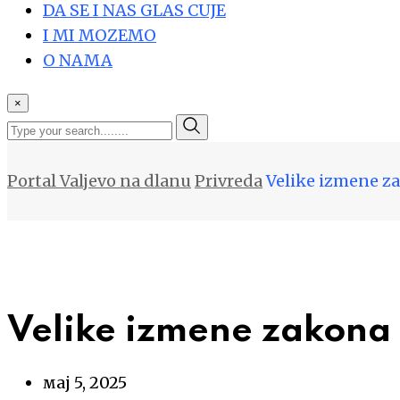
DA SE I NAS GLAS CUJE
I MI MOZEMO
O NAMA
×
Portal Valjevo na dlanu
Privreda
Velike izmene za
Velike izmene zakona 
мај 5, 2025