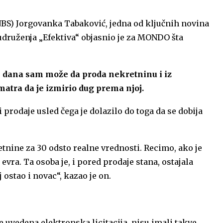
NBS) Jorgovanka Tabaković, jedna od ključnih novina
 udruženja „Efektiva“ objasnio je za MONDO šta
0 dana sam može da proda nekretninu i iz
atra da je izmirio dug prema njoj.
i prodaje usled čega je dolazilo do toga da se dobija
etnine za 30 odsto realne vrednosti. Recimo, ako je
vra. Ta osoba je, i pored prodaje stana, ostajala
 ostao i novac“, kazao je on.
e uvedena elektronska licitacija, nisu imali takve