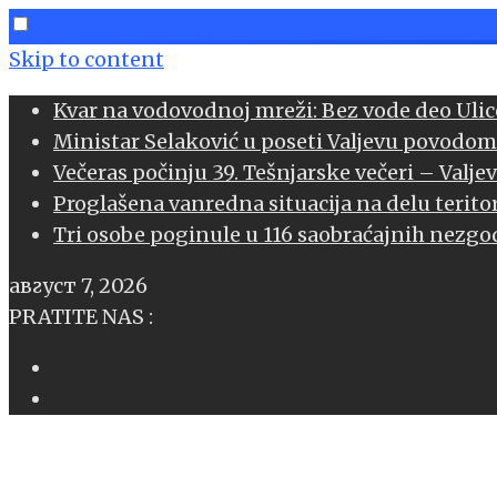
Skip to content
Kvar na vodovodnoj mreži: Bez vode deo Ulice
Ministar Selaković u poseti Valjevu povodom
book
Večeras počinju 39. Tešnjarske večeri – Valje
Proglašena vanredna situacija na delu teritor
l
Tri osobe poginule u 116 saobraćajnih nezgod
age
август 7, 2026
sApp
PRATITE NAS :
l
er
edIn