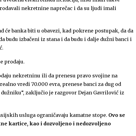
 prodavali nekretnine naprečac i da su ljudi imali
 će banka biti u obavezi, kad pokrene postupak, da da
budu izbačeni iz stana i da budu i dalje dužni banci i
ć.
e prodaju.
odaju nekretninu ili da prenesu pravo svojine na
 realno vredi 70.000 evra, prenese banci za dug od
 dužniku“, zaključio je razgovor Dejan Gavrilović iz
nsijskih usluga ograničavaju kamatne stope.
Ovo se
tne kartice, kao i dozvoljeno i nedozvoljeno