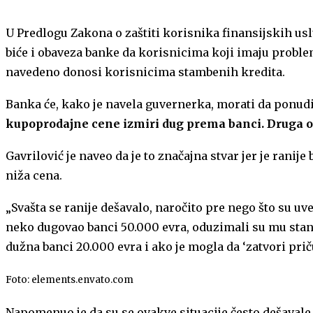
U Predlogu Zakona o zaštiti korisnika finansijskih us
biće i obaveza banke da korisnicima koji imaju proble
navedeno donosi korisnicima stambenih kredita.
Banka će, kako je navela guvernerka, morati da ponudi
kupoprodajne cene izmiri dug prema banci. Druga op
Gavrilović je naveo da je to značajna stvar jer je ranij
niža cena.
„Svašta se ranije dešavalo, naročito pre nego što su u
neko dugovao banci 50.000 evra, oduzimali su mu stan k
dužna banci 20.000 evra i ako je mogla da ‘zatvori priču
Foto: elements.envato.com
Napomenuo je da su se ovakve situacije često dešavale d