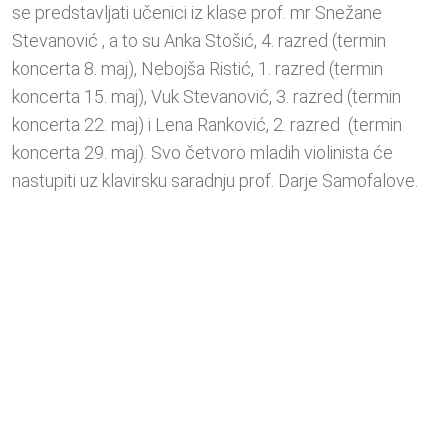
se predstavljati učenici iz klase prof. mr Snežane
Stevanović , a to su Anka Stošić, 4. razred (termin
koncerta 8. maj), Nebojša Ristić, 1. razred (termin
koncerta 15. maj), Vuk Stevanović, 3. razred (termin
koncerta 22. maj) i Lena Ranković, 2. razred (termin
koncerta 29. maj). Svo četvoro mladih violinista će
nastupiti uz klavirsku saradnju prof. Darje Samofalove.