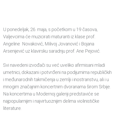
U ponedeljak, 26. maja, s početkom u 19 časova,
Valjevcima će muzicirati maturanti iz klase prof.
Angeline Novaković, Milivoj Jovanović i Bojana
Arsenijević uz klavirsku saradnju prof. Ane Pejović.
Svi navedeni izvođači su već uveliko afirmisani mladi
umetnici, dokazani i potvrđeni na podijumima republičkih
i međunarodnih takmičenja u zemlji i inostranstvu, ali i u
mnogim značajnim koncertnim dvoranama širom Srbije.
Na koncertima u Modernoj galeriji predstaviće se
najpopularnijim i najvirtuoznijim delima violinističke
literature.