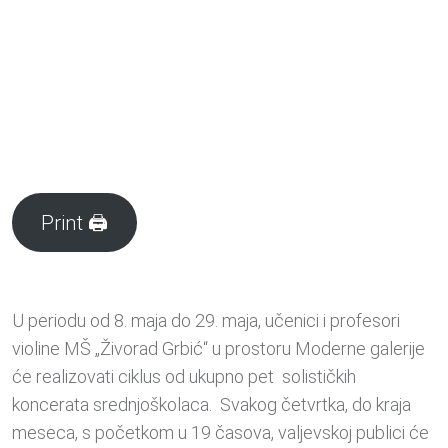
Print 🖨
U periodu od 8. maja do 29. maja, učenici i profesori
violine MŠ „Živorad Grbić“ u prostoru Moderne galerije
će realizovati ciklus od ukupno pet solističkih
koncerata srednjoškolaca. Svakog četvrtka, do kraja
meseca, s početkom u 19 časova, valjevskoj publici će