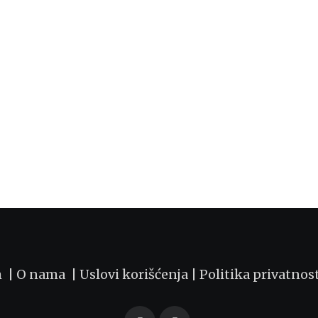
m |
O nama
|
Uslovi korišćenja
|
Politika privatnos