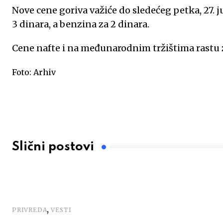
Nove cene goriva važiće do sledećeg petka, 27. j
o
e
p
r
I
3 dinara, a benzina za 2 dinara.
k
p
n
Cene nafte i na međunarodnim tržištima rastu 
Foto: Arhiv
Slični postovi
,
PRIVREDA
VESTI