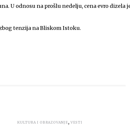
una. U odnosu na prošlu nedelju, cena evro dizela j
zbog tenzija na Bliskom Istoku.
,
KULTURA I OBRAZOVANJE
VESTI