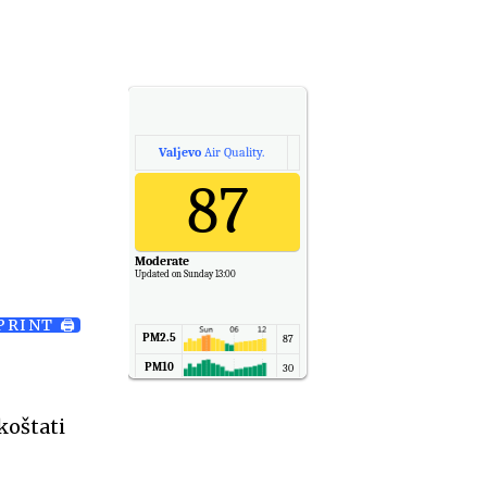
Valjevo
Air Quality.
87
Moderate
Updated on Sunday 13:00
PRINT 🖨
PM2.5
87
PM10
30
NO2
11
koštati
SO2
7
CO
6
Temp.
6