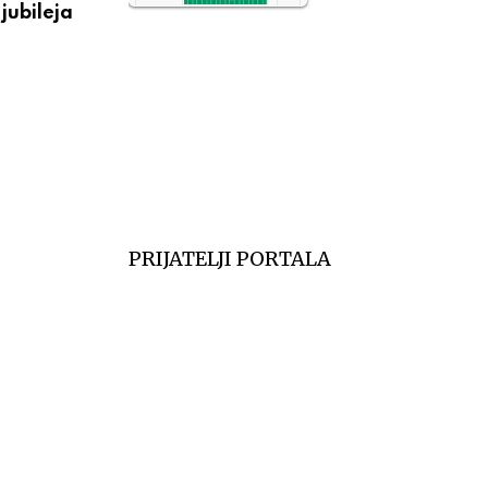
jubileja
Večeras počinju 39. Tešnjarske večeri – 
NO2
11
postaje centar
SO2
7
АВГУСТ 6, 2026
CO
6
Temp.
6
PRIJATELJI PORTALA