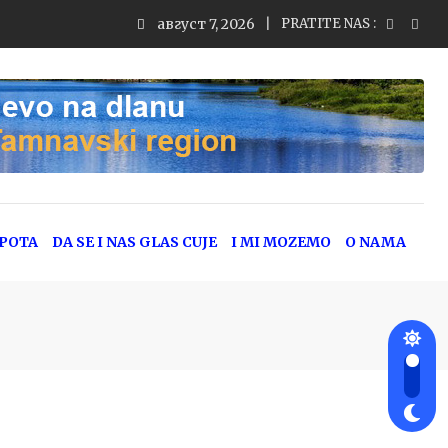
август 7, 2026
PRATITE NAS :
EPOTA
DA SE I NAS GLAS CUJE
I MI MOZEMO
O NAMA