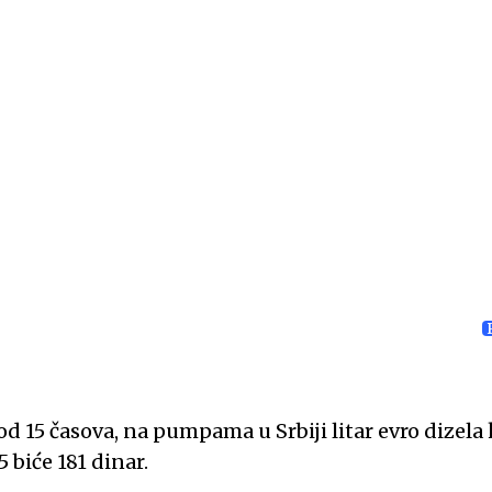
od 15 časova, na pumpama u Srbiji litar evro dizela 
 biće 181 dinar.