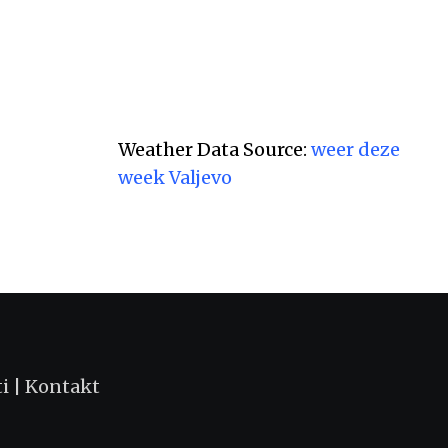
Weather Data Source:
weer deze
week Valjevo
ti
|
Kontakt