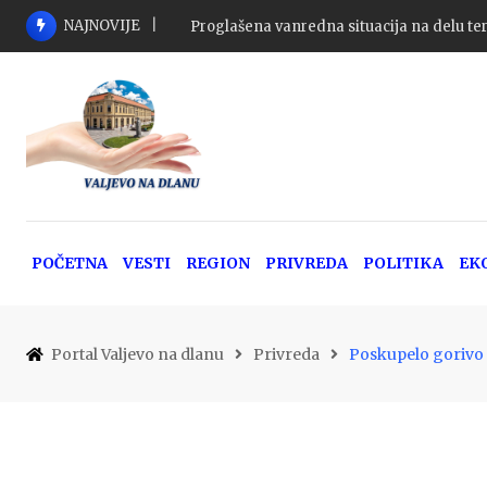
Skip
NAJNOVIJE
Proglašena vanredna situacija na delu ter
to
content
POČETNA
VESTI
REGION
PRIVREDA
POLITIKA
EK
Portal Valjevo na dlanu
Privreda
Poskupelo gorivo u