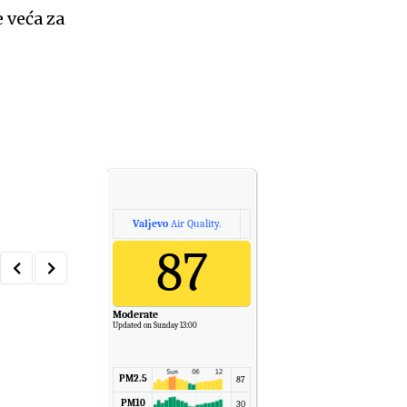
e veća za
Valjevo
Air Quality.
87
Moderate
Updated on Sunday 13:00
PM2.5
87
VESTI
PM10
30