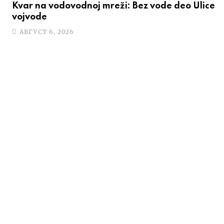
Kvar na vodovodnoj mreži: Bez vode deo Ulice
vojvode
АВГУСТ 6, 2026