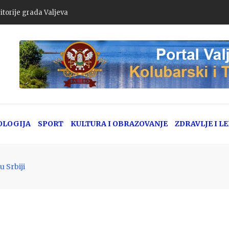
itorije grada Valjeva
OLOGIJA
SPORT
KULTURA I OBRAZOVANJE
ZDRAVLJE I L
 Srbiji