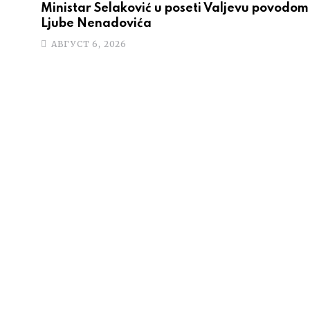
Ministar Selaković u poseti Valjevu povodom 
Ljube Nenadovića
АВГУСТ 6, 2026