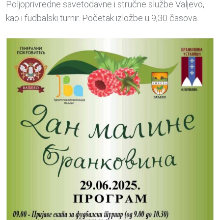
Poljoprivredne savetodavne i stručne službe Valjevo,
kao i fudbalski turnir. Početak izložbe u 9,30 časova.