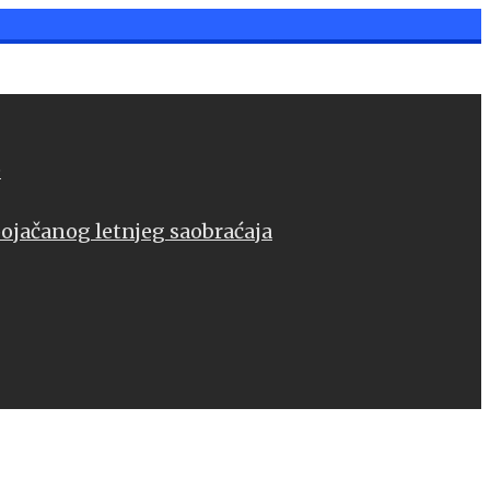
e
pojačanog letnjeg saobraćaja