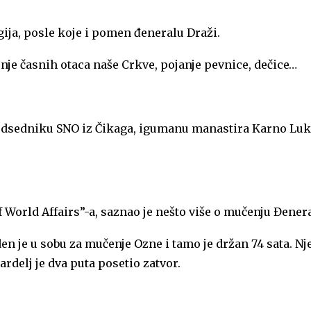
gija, posle koje i pomen đeneralu Draži.
enje časnih otaca naše Crkve, pojanje pevnice, dečice…
edsedniku SNO iz Čikaga, igumanu manastira Karno Luki
 World Affairs”-a, saznao je nešto više o mučenju Đenera
n je u sobu za mučenje Ozne i tamo je držan 74 sata. Nj
delj je dva puta posetio zatvor.