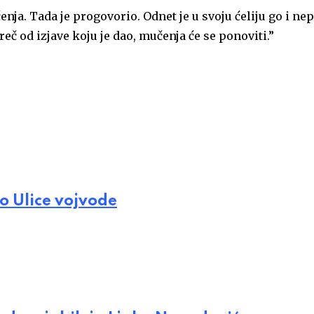
ja. Tada je progovorio. Odnet je u svoju ćeliju go i ne
eč od izjave koju je dao, mučenja će se ponoviti.”
o Ulice vojvode