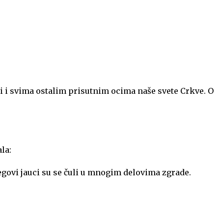
 i svima ostalim prisutnim ocima naše svete Crkve. O
la:
egovi jauci su se čuli u mnogim delovima zgrade.