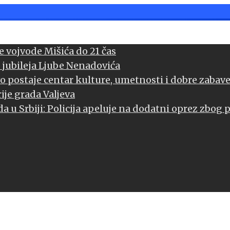
 vojvode Mišića do 21 čas
 jubileja Ljube Nenadovića
vo postaje centar kulture, umetnosti i dobre zabav
ije grada Valjeva
a u Srbiji: Policija apeluje na dodatni oprez zbog 