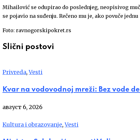
Mihailović se odupirao do poslednjeg, neopisivog mučen
se pojavio na suđenju. Rečeno mu je, ako povuče jednu r
Foto: ravnogorskipokret.rs
Slični postovi
Privreda
,
Vesti
Kvar na vodovodnoj mreži: Bez vode de
август 6, 2026
Kultura i obrazovanje
,
Vesti