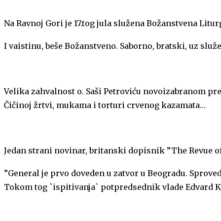
Na Ravnoj Gori je 17.tog jula služena Božanstvena Litur
I vaistinu, beše Božanstveno. Saborno, bratski, uz služ
Velika zahvalnost o. Saši Petroviću novoizabranom pr
Čičinoj žrtvi, mukama i torturi crvenog kazamata…
Jedan strani novinar, britanski dopisnik ”The Revue of
”General je prvo doveden u zatvor u Beogradu. Sprovede
Tokom tog `ispitivanja` potpredsednik vlade Edvard Kar