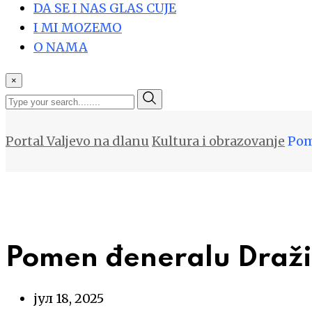
DA SE I NAS GLAS CUJE
I MI MOZEMO
O NAMA
×
Portal Valjevo na dlanu
Kultura i obrazovanje
Pom
Pomen đeneralu Draži
јул 18, 2025