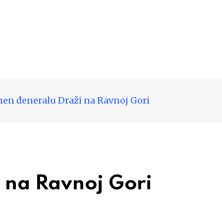
en đeneralu Draži na Ravnoj Gori
 na Ravnoj Gori