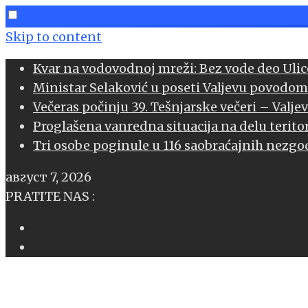
Skip to content
Kvar na vodovodnoj mreži: Bez vode deo Ulice
Ministar Selaković u poseti Valjevu povodom
book
Večeras počinju 39. Tešnjarske večeri – Valje
Proglašena vanredna situacija na delu teritor
l
Tri osobe poginule u 116 saobraćajnih nezgod
age
август 7, 2026
sApp
PRATITE NAS :
l
er
edIn