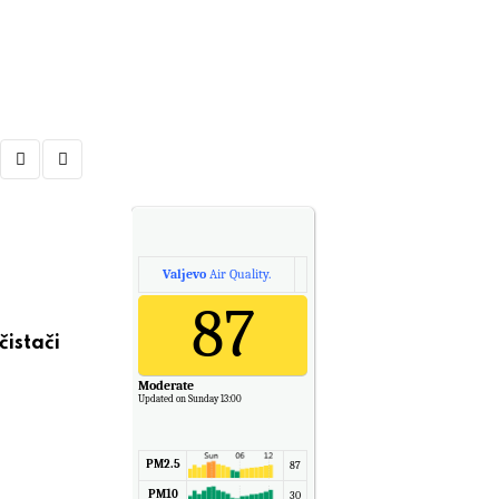
Valjevo
Air Quality.
VESTI
87
čistači
RHMZ upozorava: Stiže toplotni talas d
АВГУСТ 3, 2026
Moderate
Updated on Sunday 13:00
PM2.5
87
PM10
30