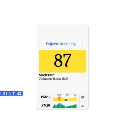
Valjevo
Air Quality.
87
Moderate
Updated on Sunday 13:00
PRINT 🖨
PM2.5
87
PM10
30
NO2
11
SO2
7
CO
6
Temp.
6