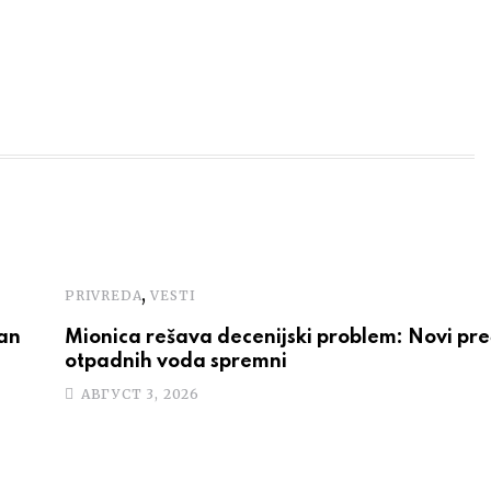
,
PRIVREDA
VESTI
van
Mionica rešava decenijski problem: Novi pre
otpadnih voda spremni
АВГУСТ 3, 2026