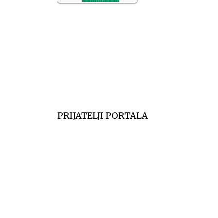
NO2
11
SO2
7
CO
6
Temp.
6
PRIJATELJI PORTALA