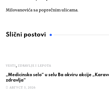
o
e
p
r
I
Milovanovića sa poprečnim ulicama.
k
p
n
Slični postovi
,
VESTI
ZDRAVLJE I LEPOTA
„Medicinsko selo“ u selu Ba okviru akcije „Kara
zdravlja“
АВГУСТ 3, 2026