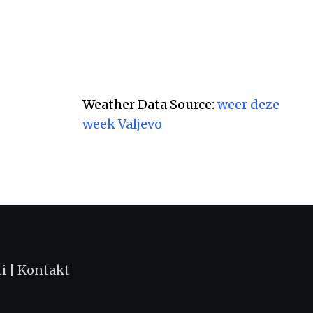
Weather Data Source:
weer deze
week Valjevo
ti
|
Kontakt