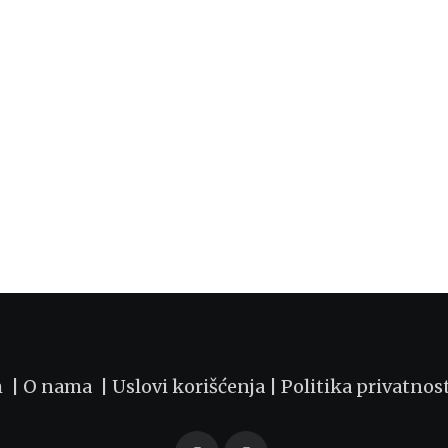
m |
O nama
|
Uslovi korišćenja
|
Politika privatnos