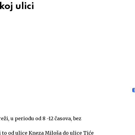
oj ulici
i, u periodu od 8 -12 časova, bez
 to od ulice Kneza Miloša do ulice Tiće