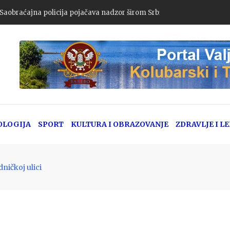
: Saobraćajna policija pojačava nadzor širom Srbije
OLOGIJA
SPORT
KULTURA I OBRAZOVANJE
ZDRAVLJE I L
ničkoj ulici