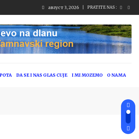
август 3, 2026
PRATITE NAS :
EPOTA
DA SE I NAS GLAS CUJE
I MI MOZEMO
O NAMA