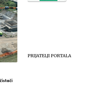
NO2
11
SO2
7
CO
6
Temp.
6
PRIJATELJI PORTALA
VESTI
čistači
RHMZ upozorava: Stiže toplotni talas d
АВГУСТ 3, 2026