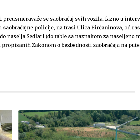
n i preusmeravaće se saobraćaj svih vozila, fazno u inter
 saobraćajne policije, na trasi Ulica Birčaninova, od ra
 do naselja Sedlari (do table sa naznakom za naseljeno 
za propisanih Zakonom o bezbednosti saobraćaja na put