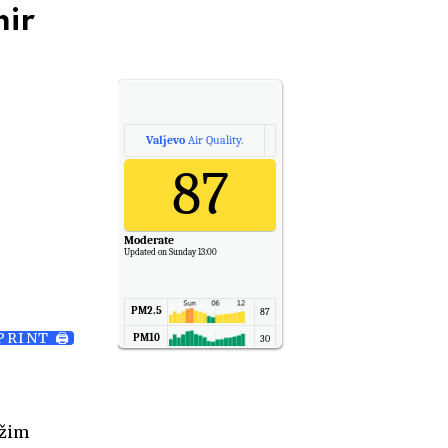
mir
Valjevo
Air Quality.
87
Moderate
Updated on Sunday 13:00
PM2.5
87
PRINT 🖨
PM10
30
NO2
11
SO2
7
CO
6
ežim
Temp.
6