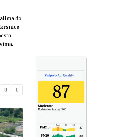
valima do
skrsnice
mesto
evima.
Valjevo
Air Quality.
87
Moderate
Updated on Sunday 13:00
PM2.5
87
PM10
30