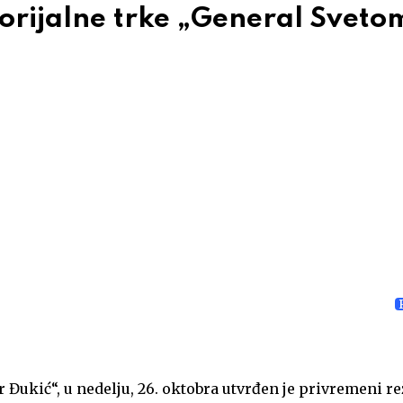
rijalne trke „General Sveto
Đukić“, u nedelju, 26. oktobra utvrđen je privremeni r