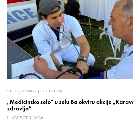
,
VESTI
ZDRAVLJE I LEPOTA
„Medicinsko selo“ u selu Ba okviru akcije „Kara
zdravlja“
АВГУСТ 3, 2026