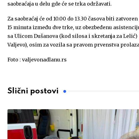
saobraćaja u delu gde će se trka održavati.
o
g
A
e
d
Za saobraćaj će od 10.00 do 13.30 časova biti zatvore
o
e
p
r
I
15 minuta između dve trke, uz obezbeđenu asistenciju
k
p
n
sa Ulicom Dušanova (kod silosa i skretanja za Lelić)
Valjevo), osim za vozila sa pravom prvenstva prola
Foto : valjevonadlanu.rs
Slični postovi