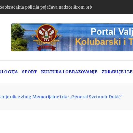
: Saobraćajna policija pojačava nadzor širom Srbije
OLOGIJA
SPORT
KULTURA I OBRAZOVANJE
ZDRAVLJE I L
anje ulice zbog Memorijalne trke „General Svetomir Đukić“