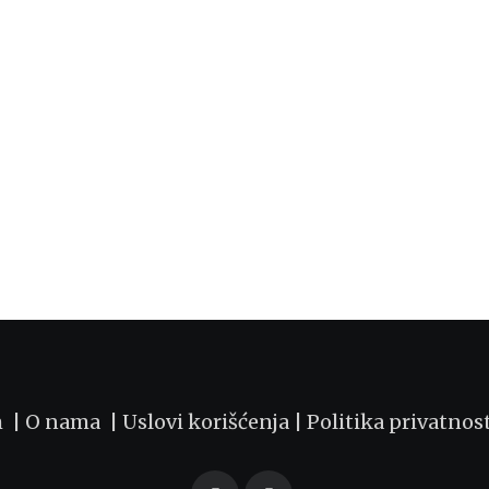
m |
O nama
|
Uslovi korišćenja
|
Politika privatnos