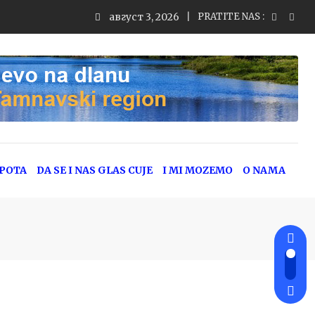
август 3, 2026
PRATITE NAS :
EPOTA
DA SE I NAS GLAS CUJE
I MI MOZEMO
O NAMA