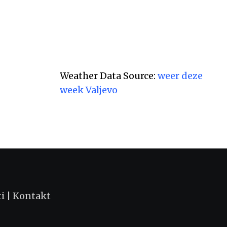
Weather Data Source:
weer deze
week Valjevo
ti
|
Kontakt