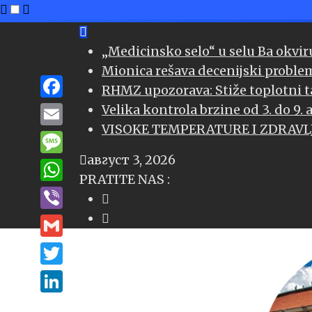
Skip
to
„Medicinsko selo“ u selu Ba okvir
content
Mionica rešava decenijski proble
RHMZ upozorava: Stiže toplotni t
Facebook
Velika kontrola brzine od 3. do 9.
VISOKE TEMPERATURE I ZDRAVLJE 
Email
август 3, 2026
Message
PRATITE NAS :
WhatsApp
Viber
Gmail
Twitter
LinkedIn