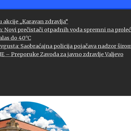
u akcije „Karavan zdravlja“
m: Novi prečistači otpadnih voda spremni na prole
alas do 40°C
 avgusta: Saobraćajna policija pojačava nadzor širom
– Preporuke Zavoda za javno zdravlje Valjevo