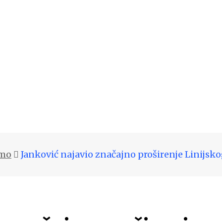
emo
Janković najavio značajno proširenje Linijsk