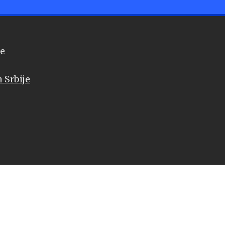
će
 Srbije