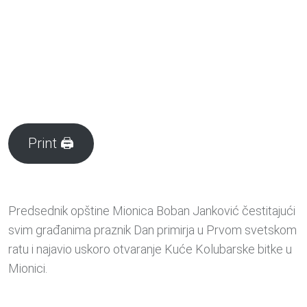
Print 🖨
Predsednik opštine Mionica Boban Janković čestitajući
svim građanima praznik Dan primirja u Prvom svetskom
ratu i najavio uskoro otvaranje Kuće Kolubarske bitke u
Mionici.