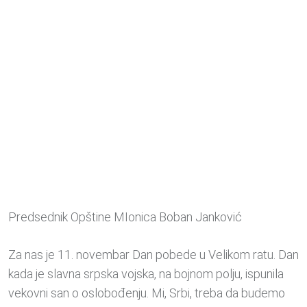
P
redsednik Opštine MIonica Boban Janković
Za nas je 11. novembar Dan pobede u Velikom ratu. Dan
kada je slavna srpska vojska, na bojnom polju, ispunila
vekovni san o oslobođenju. Mi, Srbi, treba da budemo