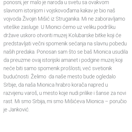
ponosni, jer malo je naroda u svetu sa ovakvom
slavnom istorijom i vojskovođama kakav je bio naš
vojvoda Živojin Mišić iz Struganika. Mi ne zaboravljamo
viteške zasluge. U Mionici ćemo uz veliku podršku
države uskoro otvoriti muzej Kolubarske bitke koji će
predstavljati večni spomenik sećanja na slavnu pobedu
naših predaka. Ponosan sam što se baš Mionica usudila
da preuzme ovaj istorijski amanet i podgine muzej koji
neće biti samo spomenik prošlosti, već svetionik
budućnosti. Želimo da naše mesto bude ogledalo
Srbije, da naša Mionica hrabro korača napred u
razvijenu varoš, u mesto koje nudi prilike i šanse za novi
rast. Mi smo Srbija, mi smo Mišićeva Mionica – poručio
je Janković.