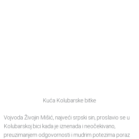
Kuća Kolubarske bitke
Vojvoda Živojin Mišić, najveći srpski sin, proslavio se u
Kolubarskoj bici kada je iznenada i neočekivano,
preuzimanjem odgovornosti i mudrim potezima poraz