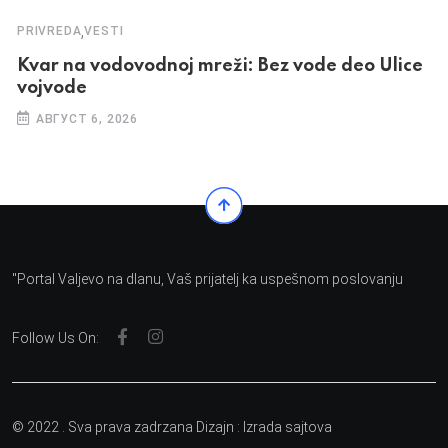
,
PRIVREDA
VESTI
Kvar na vodovodnoj mreži: Bez vode deo Ulice
vojvode
АВГУСТ 6, 2026
"Portal Valjevo na dlanu, Vaš prijatelj ka uspešnom poslovanju
Follow Us On:
© 2022 . Sva prava zadrzana Dizajn :
Izrada sajtova