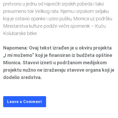
pretvorio u jednu od najvećih srpskih pobeda i tako
preusmerio tok Velikog rata. Njemu i srpskom seljaku
koji je ostavio opanke i uzeo pušku, Mionica uz podršku
Ministarstva kulture podiže večni spomenik – Kuću
Kolubarske bitke.
Napomena: Ovaj tekst izrađen je u okviru projekta
„I mi možemo“ koji je finansiran iz budžeta opštine
Mionica. Stavovi izneti u podržanom medijskom
projektu nužno ne izražavaju stavove organa koji je
dodelio sredstva.
Leave a Comment