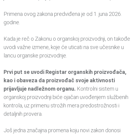
Primena ovog zakona predviđena je od 1. juna 2026.
godine.
Kada je reč o Zakonu o organskoj proizvodnji, on takođe
uvodi važne izmene, koje će uticati na sve učesnike u
lancu organske proizvodnje.
Prvi put se uvodi Registar organskih proizvođača,
kao i obaveza da proizvođač svoje aktivnosti
prijavljuje nadležnom organu.
Kontrolni sistem u
organskoj proizvodnji biće ojačan uvođenjem službenih
kontrola, uz primenu strožih mera predostrožnosti i
detaljnih provera.
Još jedna značajna promena koju novi zakon donosi