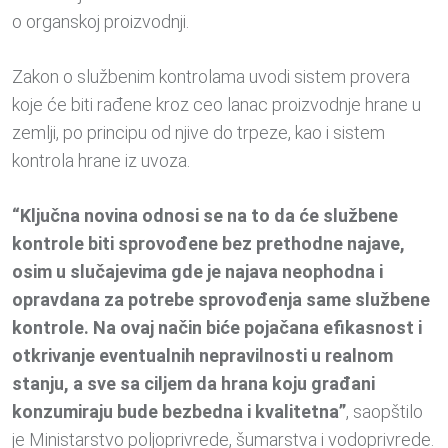
o organskoj proizvodnji.
Zakon o službenim kontrolama uvodi sistem provera
koje će biti rađene kroz ceo lanac proizvodnje hrane u
zemlji, po principu od njive do trpeze, kao i sistem
kontrola hrane iz uvoza.
“Ključna novina odnosi se na to da će službene
kontrole biti sprovođene bez prethodne najave,
osim u slučajevima gde je najava neophodna i
opravdana za potrebe sprovođenja same službene
kontrole. Na ovaj način biće pojačana efikasnost i
otkrivanje eventualnih nepravilnosti u realnom
stanju, a sve sa ciljem da hrana koju građani
konzumiraju bude bezbedna i kvalitetna”
, saopštilo
je Ministarstvo poljoprivrede, šumarstva i vodoprivrede.