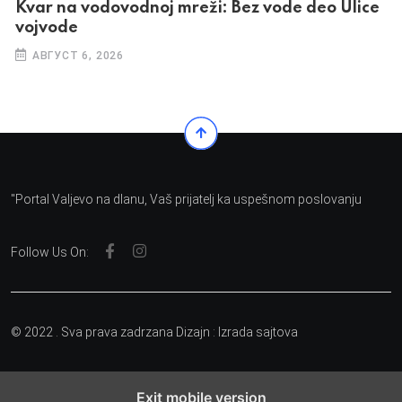
Kvar na vodovodnoj mreži: Bez vode deo Ulice
vojvode
АВГУСТ 6, 2026
"Portal Valjevo na dlanu, Vaš prijatelj ka uspešnom poslovanju
Follow Us On:
© 2022 . Sva prava zadrzana Dizajn :
Izrada sajtova
Exit mobile version