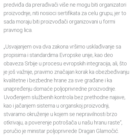
predviđa da prerađivači više ne mogu biti organizatori
proizvodnje, niti nosioci sertifikata za celu grupu, jer to
sada moraju biti proizvođači organizovani u formi
pravnog lica.
„Usvajanjem ova dva zakona vršimo usklađivanje sa
propisima i standardima Evropske unije, kao deo
obaveza Srbije u procesu evropskih integracija, ali, što
je još važnije, pravimo značajan korak ka obezbeđivanju
kvalitetne i bezbedne hrane za sve građane i ka
unapređenju domaće poljoprivredne proizvodnje.
Uvođenjem službenih kontrola bez prethodne najave,
kao i jačanjem sistema u organskoj proizvodnji,
stvaramo okruženje u kojem se nepravilnosti brzo
otkrivaju, a poverenje potrošača u našu hranu raste“,
poručio je ministar poljoprivrede Dragan Glamočić.