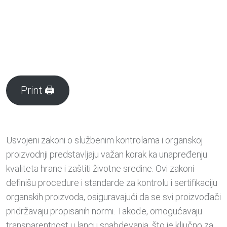
Print 🖨
Usvojeni zakoni o službenim kontrolama i organskoj
proizvodnji predstavljaju važan korak ka unapređenju
kvaliteta hrane i zaštiti životne sredine. Ovi zakoni
definišu procedure i standarde za kontrolu i sertifikaciju
organskih proizvoda, osiguravajući da se svi proizvođači
pridržavaju propisanih normi. Takođe, omogućavaju
transparentnost u lancu snabdevanja, što je ključno za