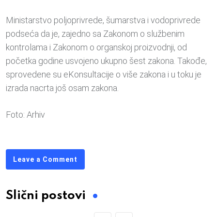
Ministarstvo poljoprivrede, šumarstva i vodoprivrede
podseća da je, zajedno sa Zakonom o službenim
kontrolama i Zakonom o organskoj proizvodnji, od
početka godine usvojeno ukupno šest zakona. Takođe,
sprovedene su eKonsultacije o više zakona i u toku je
izrada nacrta još osam zakona.
Foto: Arhiv
Leave a Comment
Slični postovi