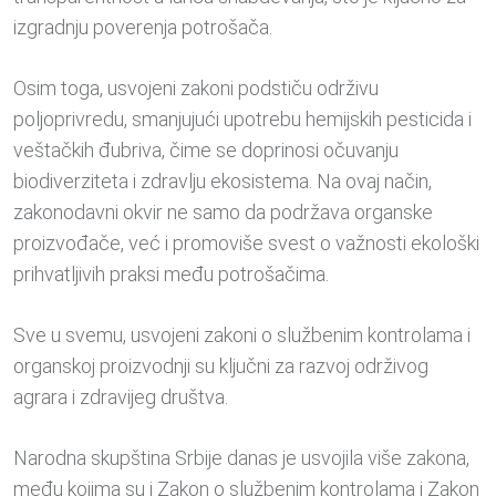
izgradnju poverenja potrošača.
Osim toga, usvojeni zakoni podstiču održivu
poljoprivredu, smanjujući upotrebu hemijskih pesticida i
veštačkih đubriva, čime se doprinosi očuvanju
biodiverziteta i zdravlju ekosistema. Na ovaj način,
zakonodavni okvir ne samo da podržava organske
proizvođače, već i promoviše svest o važnosti ekološki
prihvatljivih praksi među potrošačima.
Sve u svemu, usvojeni zakoni o službenim kontrolama i
organskoj proizvodnji su ključni za razvoj održivog
agrara i zdravijeg društva.
Narodna skupština Srbije danas je usvojila više zakona,
među kojima su i Zakon o službenim kontrolama i Zakon