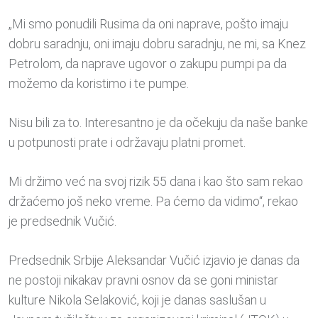
„Mi smo ponudili Rusima da oni naprave, pošto imaju
dobru saradnju, oni imaju dobru saradnju, ne mi, sa Knez
Petrolom, da naprave ugovor o zakupu pumpi pa da
možemo da koristimo i te pumpe.
Nisu bili za to. Interesantno je da očekuju da naše banke
u potpunosti prate i održavaju platni promet.
Mi držimo već na svoj rizik 55 dana i kao što sam rekao
držaćemo još neko vreme. Pa ćemo da vidimo“, rekao
je predsednik Vučić.
Predsednik Srbije Aleksandar Vučić izjavio je danas da
ne postoji nikakav pravni osnov da se goni ministar
kulture Nikola Selaković, koji je danas saslušan u