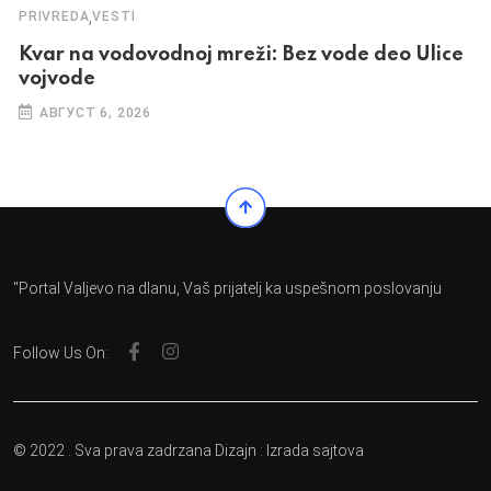
,
PRIVREDA
VESTI
Kvar na vodovodnoj mreži: Bez vode deo Ulice
vojvode
АВГУСТ 6, 2026
"Portal Valjevo na dlanu, Vaš prijatelj ka uspešnom poslovanju
Follow Us On:
© 2022 . Sva prava zadrzana Dizajn :
Izrada sajtova