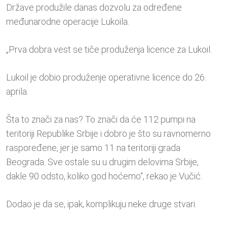
Države produžile danas dozvolu za određene
međunarodne operacije Lukoila.
„Prva dobra vest se tiče produženja licence za Lukoil.
Lukoil je dobio produženje operativne licence do 26.
aprila.
Šta to znači za nas? To znači da će 112 pumpi na
teritoriji Republike Srbije i dobro je što su ravnomerno
raspoređene, jer je samo 11 na teritoriji grada
Beograda. Sve ostale su u drugim delovima Srbije,
dakle 90 odsto, koliko god hoćemo“, rekao je Vučić.
Dodao je da se, ipak, komplikuju neke druge stvari.