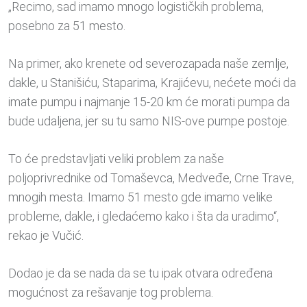
„Recimo, sad imamo mnogo logističkih problema,
posebno za 51 mesto.
Na primer, ako krenete od severozapada naše zemlje,
dakle, u Stanišiću, Staparima, Krajićevu, nećete moći da
imate pumpu i najmanje 15-20 km će morati pumpa da
bude udaljena, jer su tu samo NIS-ove pumpe postoje.
To će predstavljati veliki problem za naše
poljoprivrednike od Tomaševca, Medveđe, Crne Trave,
mnogih mesta. Imamo 51 mesto gde imamo velike
probleme, dakle, i gledaćemo kako i šta da uradimo“,
rekao je Vučić.
Dodao je da se nada da se tu ipak otvara određena
mogućnost za rešavanje tog problema.