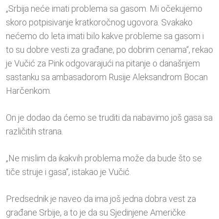
„Srbija neće imati problema sa gasom. Mi očekujemo
skoro potpisivanje kratkoročnog ugovora. Svakako
nećemo do leta imati bilo kakve probleme sa gasom i
to su dobre vesti za građane, po dobrim cenama“, rekao
je Vučić za Pink odgovarajući na pitanje o današnjem
sastanku sa ambasadorom Rusije Aleksandrom Bocan
Harčenkom.
On je dodao da ćemo se truditi da nabavimo još gasa sa
različitih strana.
„Ne mislim da ikakvih problema može da bude što se
tiče struje i gasa“, istakao je Vučić.
Predsednik je naveo da ima još jedna dobra vest za
građane Srbije, a to je da su Sjedinjene Američke