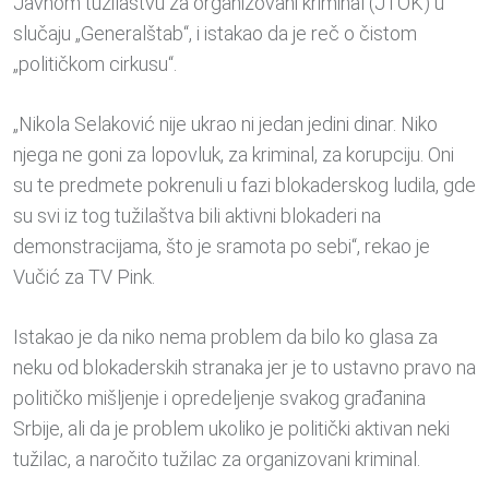
Javnom tužilaštvu za organizovani kriminal (JTOK) u
slučaju „Generalštab“, i istakao da je reč o čistom
„političkom cirkusu“.
„Nikola Selaković nije ukrao ni jedan jedini dinar. Niko
njega ne goni za lopovluk, za kriminal, za korupciju. Oni
su te predmete pokrenuli u fazi blokaderskog ludila, gde
su svi iz tog tužilaštva bili aktivni blokaderi na
demonstracijama, što je sramota po sebi“, rekao je
Vučić za TV Pink.
Istakao je da niko nema problem da bilo ko glasa za
neku od blokaderskih stranaka jer je to ustavno pravo na
političko mišljenje i opredeljenje svakog građanina
Srbije, ali da je problem ukoliko je politički aktivan neki
tužilac, a naročito tužilac za organizovani kriminal.