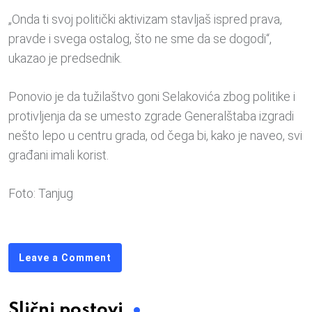
„Onda ti svoj politički aktivizam stavljaš ispred prava,
pravde i svega ostalog, što ne sme da se dogodi“,
ukazao je predsednik.
Ponovio je da tužilaštvo goni Selakovića zbog politike i
protivljenja da se umesto zgrade Generalštaba izgradi
nešto lepo u centru grada, od čega bi, kako je naveo, svi
građani imali korist.
Foto: Tanjug
Leave a Comment
Slični postovi