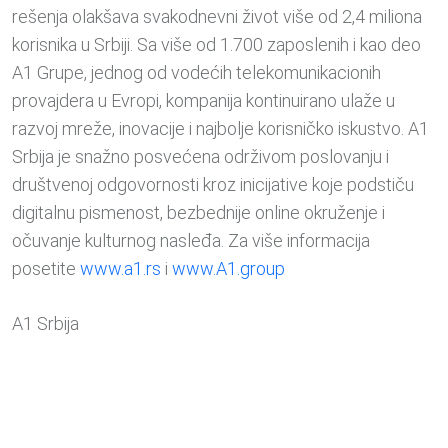
rešenja olakšava svakodnevni život više od 2,4 miliona
korisnika u Srbiji. Sa više od 1.700 zaposlenih i kao deo
A1 Grupe, jednog od vodećih telekomunikacionih
provajdera u Evropi, kompanija kontinuirano ulaže u
razvoj mreže, inovacije i najbolje korisničko iskustvo. A1
Srbija je snažno posvećena održivom poslovanju i
društvenoj odgovornosti kroz inicijative koje podstiču
digitalnu pismenost, bezbednije online okruženje i
očuvanje kulturnog nasleđa. Za više informacija
posetite
www.a1.rs
i
www.A1.group
A1 Srbija