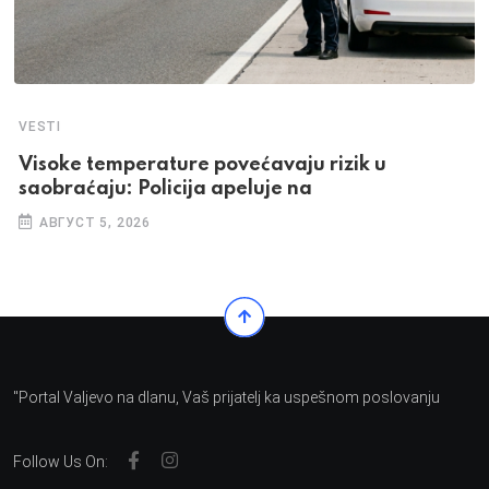
VESTI
Visoke temperature povećavaju rizik u
saobraćaju: Policija apeluje na
АВГУСТ 5, 2026
"Portal Valjevo na dlanu, Vaš prijatelj ka uspešnom poslovanju
Follow Us On: