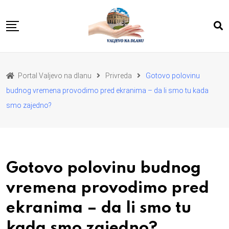
Skip
to
content
POČETNA
VESTI
REGION
Portal Valjevo na dlanu
Privreda
Gotovo polovinu
PRIVREDA
POLITIKA
budnog vremena provodimo pred ekranima – da li smo tu kada
EKOLOGIJA
SPORT
smo zajedno?
KULTURA I OBRAZOVANJE
ZDRAVLJE I LEPOTA
DA SE I NAS GLAS CUJE
I MI MOZEMO
O NAMA
Gotovo polovinu budnog
vremena provodimo pred
ekranima – da li smo tu
kada smo zajedno?