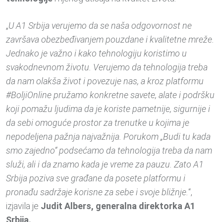
„
U A1 Srbija verujemo da se naša odgovornost ne
završava obezbeđivanjem pouzdane i kvalitetne mreže.
Jednako je važno i kako tehnologiju koristimo u
svakodnevnom životu. Verujemo da tehnologija treba
da nam olakša život i povezuje nas, a kroz platformu
#BoljiOnline pružamo konkretne savete, alate i podršku
koji pomažu ljudima da je koriste pametnije, sigurnije i
da sebi omoguće prostor za trenutke u kojima je
nepodeljena pažnja najvažnija. Porukom „Budi tu kada
smo zajedno“ podsećamo da tehnologija treba da nam
služi, ali i da znamo kada je vreme za pauzu. Zato A1
Srbija poziva sve građane da posete platformu i
pronađu sadržaje korisne za sebe i svoje bližnje.
“,
izjavila je
Judit Albers, generalna direktorka A1
Srbija.