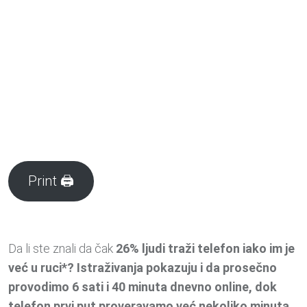
Print 🖨
Da li ste znali da čak
26% ljudi traži telefon iako im je
već u ruci*? Istraživanja pokazuju i da prosečno
provodimo 6 sati i 40 minuta dnevno online, dok
telefon prvi put proveravamo već nekoliko minuta