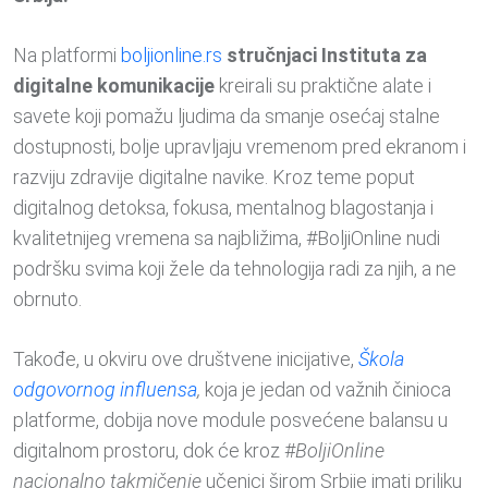
Na platformi
boljionline.rs
stručnjaci Instituta za
digitalne komunikacije
kreirali su praktične alate i
savete koji pomažu ljudima da smanje osećaj stalne
dostupnosti, bolje upravljaju vremenom pred ekranom i
razviju zdravije digitalne navike. Kroz teme poput
digitalnog detoksa, fokusa, mentalnog blagostanja i
kvalitetnijeg vremena sa najbližima, #BoljiOnline nudi
podršku svima koji žele da tehnologija radi za njih, a ne
obrnuto.
Takođe, u okviru ove društvene inicijative,
Škola
odgovornog influensa
,
koja je jedan od važnih činioca
platforme, dobija nove module posvećene balansu u
digitalnom prostoru, dok će kroz #
BoljiOnline
nacionalno takmičenje
učenici širom Srbije imati priliku