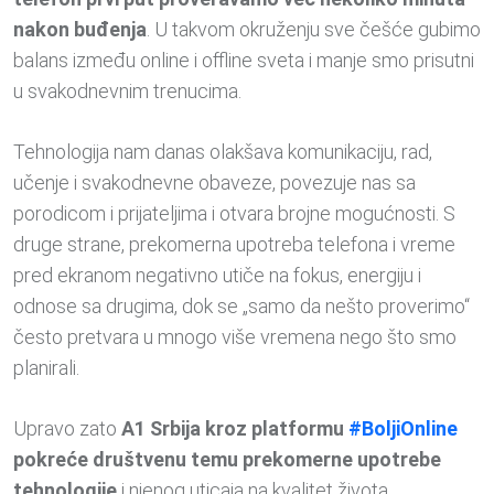
nakon buđenja
. U takvom okruženju sve češće gubimo
balans između online i offline sveta i manje smo prisutni
u svakodnevnim trenucima.
Tehnologija nam danas olakšava komunikaciju, rad,
učenje i svakodnevne obaveze, povezuje nas sa
porodicom i prijateljima i otvara brojne mogućnosti. S
druge strane, prekomerna upotreba telefona i vreme
pred ekranom negativno utiče na fokus, energiju i
odnose sa drugima, dok se „samo da nešto proverimo“
često pretvara u mnogo više vremena nego što smo
planirali.
Upravo zato
A1 Srbija kroz platformu
#BoljiOnline
pokreće društvenu temu prekomerne upotrebe
tehnologije
i njenog uticaja na kvalitet života.