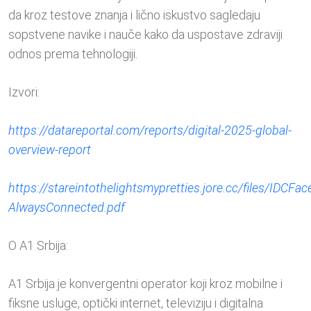
da kroz testove znanja i lično iskustvo sagledaju
sopstvene navike i nauče kako da uspostave zdraviji
odnos prema tehnologiji.
Izvori:
https://datareportal.com/reports/digital-2025-global-
overview-report
https://stareintothelightsmypretties.jore.cc/files/IDCFa
AlwaysConnected.pdf
O A1 Srbija:
A1 Srbija je konvergentni operator koji kroz mobilne i
fiksne usluge, optički internet, televiziju i digitalna