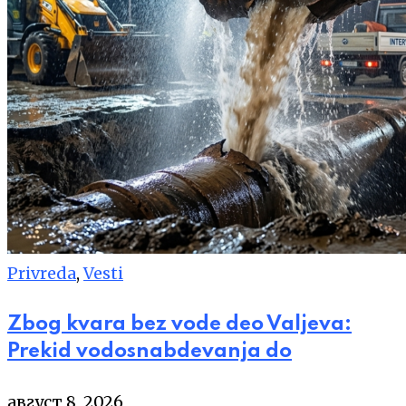
Privreda
,
Vesti
Zbog kvara bez vode deo Valjeva:
Prekid vodosnabdevanja do
август 8, 2026