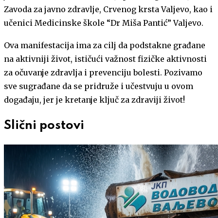
Zavoda za javno zdravlje, Crvenog krsta Valjevo, kao i
učenici Medicinske škole “Dr Miša Pantić” Valjevo.
Ova manifestacija ima za cilj da podstakne građane
na aktivniji život, ističući važnost fizičke aktivnosti
za očuvanje zdravlja i prevenciju bolesti. Pozivamo
sve sugrađane da se pridruže i učestvuju u ovom
događaju, jer je kretanje ključ za zdraviji život!
Slični postovi