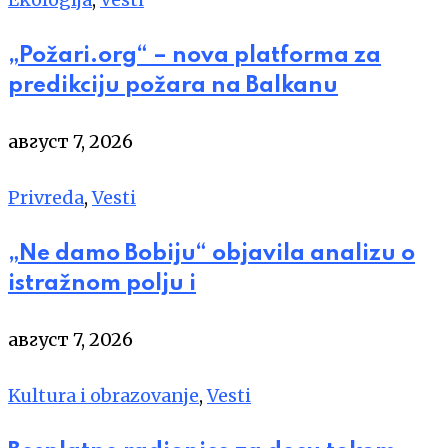
„Požari.org“ – nova platforma za
predikciju požara na Balkanu
август 7, 2026
Privreda
,
Vesti
„Ne damo Bobiju“ objavila analizu o
istražnom polju i
август 7, 2026
Kultura i obrazovanje
,
Vesti