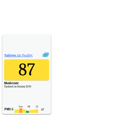
SO2
7
CO
6
Temp.
6
Valjevo
Air Quality.
87
Moderate
Updated on Sunday 13:00
PM2.5
87
PM10
30
NO2
11
SO2
7