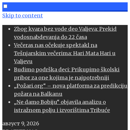
Skip to content
Zbog kvara bez vode deo Valjeva: Prekid
vodosnabdevanja do 22 časa
Večeras nas očekuje spektakl na
Tešnjarskim večerima: Hari Mata Hari u
Valjevu
Budimo podrška deci: Prikupimo školski
pribor za one kojima je najpotrebniji
„Požari.org“ – nova platforma za predikciju
požara na Balkanu
„Ne damo Bobiju“ objavila analizu o
istražnom polju i izvorištima Tribuće
август 9, 2026