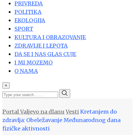
PRIVREDA
POLITIKA
EKOLOGIJA
SPORT
KULTURA I OBRAZOVANJE
ZDRAVLJE I LEPOTA
DA SE I NAS GLAS CUJE
I MI MOZEMO
O NAMA
×
Portal Valjevo na dlanu
Vesti
Kretanjem do
zdravlja: Obeležavanje Međunarodnog dana
fizičke aktivnosti