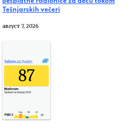
Besplatne radionice za decu tokom
Tešnjarskih večeri
август 7, 2026
Valjevo
Air Quality.
87
Moderate
Updated on Sunday 13:00
PM2.5
87
PM10
30
NO2
11