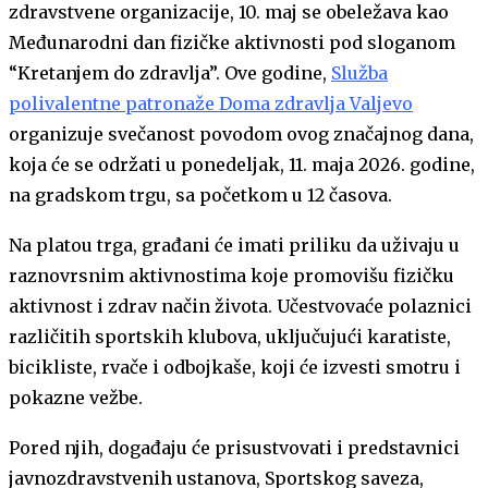
zdravstvene organizacije, 10. maj se obeležava kao
Međunarodni dan fizičke aktivnosti pod sloganom
“Kretanjem do zdravlja”. Ove godine,
Služba
polivalentne patronaže Doma zdravlja Valjevo
organizuje svečanost povodom ovog značajnog dana,
koja će se održati u ponedeljak, 11. maja 2026. godine,
na gradskom trgu, sa početkom u 12 časova.
Na platou trga, građani će imati priliku da uživaju u
raznovrsnim aktivnostima koje promovišu fizičku
aktivnost i zdrav način života. Učestvovaće polaznici
različitih sportskih klubova, uključujući karatiste,
bicikliste, rvače i odbojkaše, koji će izvesti smotru i
pokazne vežbe.
Pored njih, događaju će prisustvovati i predstavnici
javnozdravstvenih ustanova, Sportskog saveza,