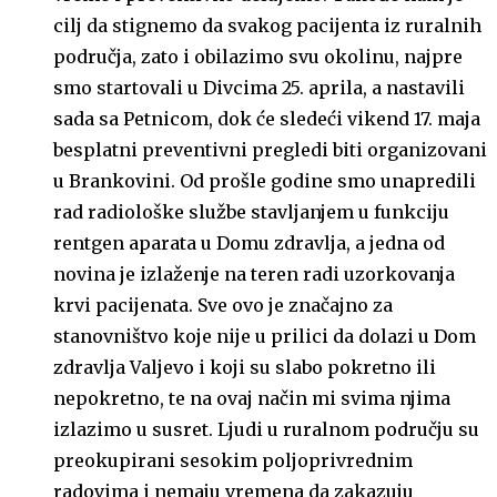
cilj da stignemo da svakog pacijenta iz ruralnih
područja, zato i obilazimo svu okolinu, najpre
smo startovali u Divcima 25. aprila, a nastavili
sada sa Petnicom, dok će sledeći vikend 17. maja
besplatni preventivni pregledi biti organizovani
u Brankovini. Od prošle godine smo unapredili
rad radiološke službe stavljanjem u funkciju
rentgen aparata u Domu zdravlja, a jedna od
novina je izlaženje na teren radi uzorkovanja
krvi pacijenata. Sve ovo je značajno za
stanovništvo koje nije u prilici da dolazi u Dom
zdravlja Valjevo i koji su slabo pokretno ili
nepokretno, te na ovaj način mi svima njima
izlazimo u susret. Ljudi u ruralnom području su
preokupirani sesokim poljoprivrednim
radovima i nemaju vremena da zakazuju