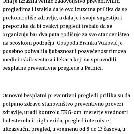
Ona je izrazila veliko zadovoljstvo preventivnim
pregledima i istakla da je ovo izuzetna prilika da se
prekontroliše zdravlje, a dala je i svoju sugestiju i
preporuku da bi ovakvi pregledi trebalo da se
organizuju bar dva puta godišnje za svo stanovništvo
na seoskom području. Gospođa Branka Vuković je
posebno pohvalila ljubaznost i posvećenost timova
medicinskih sestara i lekara koji su sprovodili
besplatne preventivne preglede u Petnici.
Osnovni besplatni preventivni pregledi prilika su da
potpuno zdravo stanovništvo preventivno proveri
zdravlje, uradi kontrolu EKG-om, merenje vrednosti
holesterola i triglicerida, pregled interniste i
ultrazvučni pregled, u vremenu od 8 do 13 časova, u