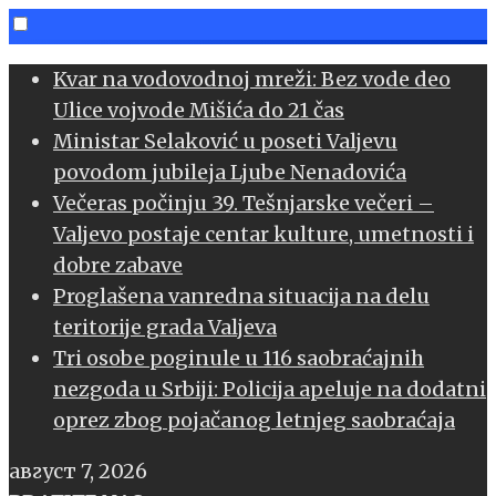
Skip
Kvar na vodovodnoj mreži: Bez vode deo
to
Ulice vojvode Mišića do 21 čas
content
Ministar Selaković u poseti Valjevu
povodom jubileja Ljube Nenadovića
Večeras počinju 39. Tešnjarske večeri –
Valjevo postaje centar kulture, umetnosti i
dobre zabave
Proglašena vanredna situacija na delu
teritorije grada Valjeva
Tri osobe poginule u 116 saobraćajnih
nezgoda u Srbiji: Policija apeluje na dodatni
oprez zbog pojačanog letnjeg saobraćaja
август 7, 2026