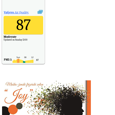
Valjevo
Air Quality.
87
Moderate
Updated on Sunday 13:00
PM2.5
87
PM10
30
NO2
11
SO2
7
CO
6
Temp.
6