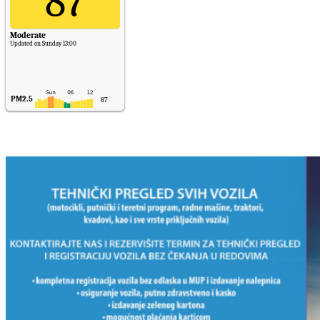
87
Moderate
Updated on Sunday 13:00
PM2.5
87
PM10
30
NO2
11
SO2
7
CO
6
Temp.
6