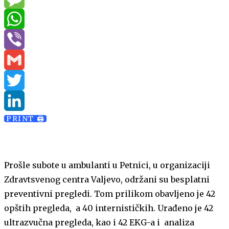
Message
WhatsApp
Viber
Gmail
Twitter
PRINT 🖨
LinkedIn
Prošle subote u ambulanti u Petnici, u organizaciji
Zdravtsvenog centra Valjevo, održani su besplatni
preventivni pregledi. Tom prilikom obavljeno je 42
opštih pregleda, a 40 internističkih. Urađeno je 42
ultrazvučna pregleda, kao i 42 EKG-a i analiza