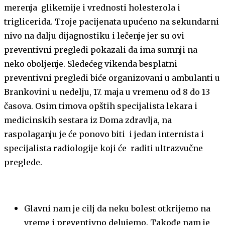
merenja glikemije i vrednosti holesterola i
triglicerida. Troje pacijenata upućeno na sekundarni
nivo na dalju dijagnostiku i lečenje jer su ovi
preventivni pregledi pokazali da ima sumnji na
neko oboljenje. Sledećeg vikenda besplatni
preventivni pregledi biće organizovani u ambulanti u
Brankovini u nedelju, 17. maja u vremenu od 8 do 13
časova. Osim timova opštih specijalista lekara i
medicinskih sestara iz Doma zdravlja, na
raspolaganju je će ponovo biti i jedan internista i
specijalista radiologije koji će raditi ultrazvučne
preglede.
Glavni nam je cilj da neku bolest otkrijemo na
vreme i preventivno delujemo. Takođe nam je