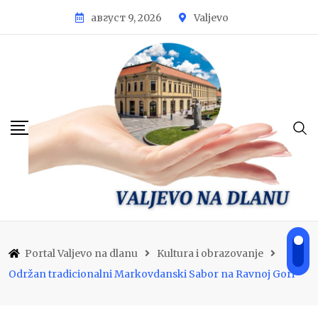
Skip
август 9, 2026
Valjevo
to
content
Portal Valjevo na dlanu
Kultura i obrazovanje
Održan tradicionalni Markovdanski Sabor na Ravnoj Gori