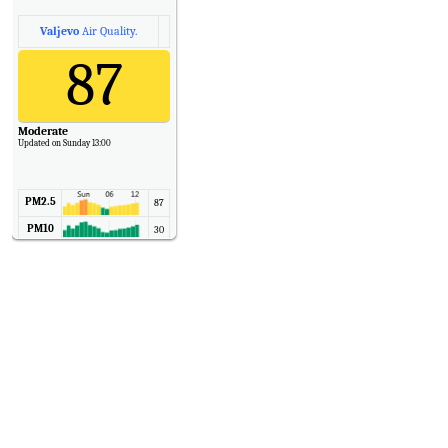
Valjevo
Air Quality.
87
Moderate
Updated on Sunday 13:00
PM2.5
87
PM10
30
NO2
11
SO2
7
CO
6
Temp.
6