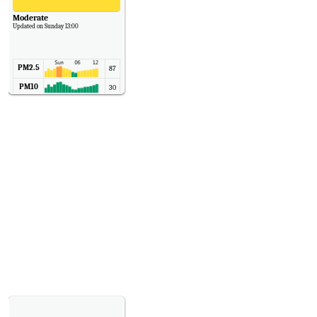
Moderate
Updated on Sunday 13:00
PM2.5
87
PM10
30
NO2
11
SO2
7
CO
6
Temp.
6