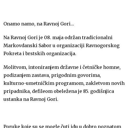
c
a
s
a
b
a
i
n
e
i
s
t
e
i
t
k
Onamo namo, na Ravnoj Gori…
b
l
a
s
r
l
t
e
Na Ravnoj Gori je 08. maja održan tradicionalni
o
g
A
e
d
Markovdanski Sabor u organizaciji Ravnogorskog
o
e
p
r
I
Pokreta i brstskih organizacija.
k
p
n
Molitvom, intoniranjem državne i četničke homne,
podizanjem zastava, prigodnim govorima,
kulturno-umetničkim programom, zakletvom novih
pripadnika, defileom obeležena je 85. godišnjica
ustanka na Ravnoj Gori.
Poruke koje su se mogle čuti idu u dobro poznatom