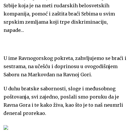
Srbije koja je na meti rudarskih belosvetskih
kompanija, pomoć i zaštita braći Srbima u svim
srpskim zemljama koji trpe diskriminaciju,
napade…
U ime Ravnogorskog pokreta, zahvljujemo se braći i
sestrama, na učešću i doprinosu u ovogodišnjem
Saboru na Markovdan na Ravnoj Gori.
U duhu bratske sabornosti, sloge i međusobnog
poštovanja, svi zajedno, poslali smo poruku da je
Ravna Gora i te kako živa, kao što je to naš neumrli
đeneral prorekao.