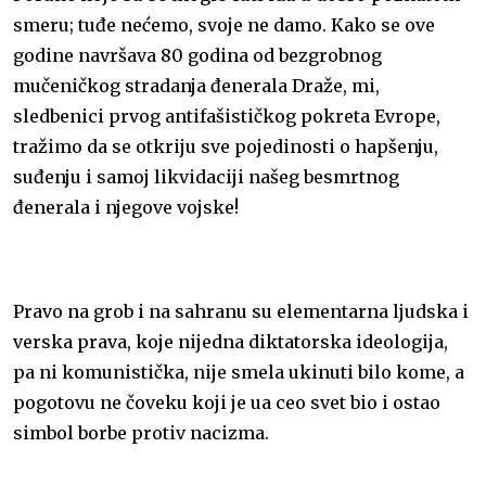
smeru; tuđe nećemo, svoje ne damo. Kako se ove
godine navršava 80 godina od bezgrobnog
mučeničkog stradanja đenerala Draže, mi,
sledbenici prvog antifašističkog pokreta Evrope,
tražimo da se otkriju sve pojedinosti o hapšenju,
suđenju i samoj likvidaciji našeg besmrtnog
đenerala i njegove vojske!
Pravo na grob i na sahranu su elementarna ljudska i
verska prava, koje nijedna diktatorska ideologija,
pa ni komunistička, nije smela ukinuti bilo kome, a
pogotovu ne čoveku koji je ua ceo svet bio i ostao
simbol borbe protiv nacizma.