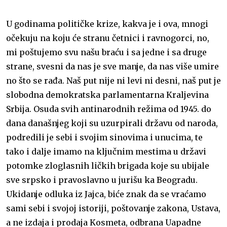
U godinama političke krize, kakva je i ova, mnogi
očekuju na koju će stranu četnici i ravnogorci, no,
mi poštujemo svu našu braću i sa jedne i sa druge
strane, svesni da nas je sve manje, da nas više umire
no što se rađa. Naš put nije ni levi ni desni, naš put je
slobodna demokratska parlamentarna Kraljevina
Srbija. Osuda svih antinarodnih režima od 1945. do
dana današnjeg koji su uzurpirali državu od naroda,
podredili je sebi i svojim sinovima i unucima, te
tako i dalje imamo na ključnim mestima u državi
potomke zloglasnih ličkih brigada koje su ubijale
sve srpsko i pravoslavno u jurišu ka Beogradu.
Ukidanje odluka iz Jajca, biće znak da se vraćamo
sami sebi i svojoj istoriji, poštovanje zakona, Ustava,
a ne izdaja i prodaja Kosmeta, odbrana Uapadne