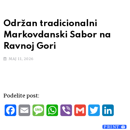
Održan tradicionalni
Markovdanski Sabor na
Ravnoj Gori
МАЈ 11, 2026
Podelite post:
F
E
M
W
V
G
T
L
a
m
e
h
i
m
w
i
PRINT 🖨