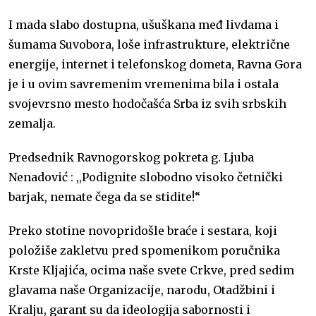
I mada slabo dostupna, ušuškana međ livdama i
šumama Suvobora, loše infrastrukture, električne
energije, internet i telefonskog dometa, Ravna Gora
je i u ovim savremenim vremenima bila i ostala
svojevrsno mesto hodočašća Srba iz svih srbskih
zemalja.
Predsednik Ravnogorskog pokreta g. Ljuba
Nenadović : ,,Podignite slobodno visoko četnički
barjak, nemate čega da se stidite!“
Preko stotine novopridošle braće i sestara, koji
položiše zakletvu pred spomenikom poručnika
Krste Kljajića, ocima naše svete Crkve, pred sedim
glavama naše Organizacije, narodu, Otadžbini i
Kralju, garant su da ideologija sabornosti i