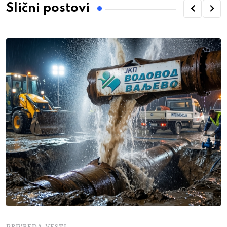
Slični postovi
,
PRIVREDA
VESTI