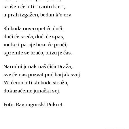
srušen će biti tiranin kleti,
u prah izgažen, bedan k’o crv.
Sloboda nova opet će doći,
doći će sreća, doći će spas,
muke i patnje brzo će proći,
spremte se braćo, blizu je čas.
Narodni junak naš čiča Draža,
sve će nas pozvat pod barjak svoj.
Mi ćemo biti slobode straža,
dokazaćemo junački soj.
Foto: Ravnogorski Pokret