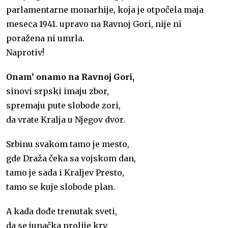
parlamentarne monarhije, koja je otpočela maja
meseca 1941. upravo na Ravnoj Gori, nije ni
poražena ni umrla.
Naprotiv!
Onam’ onamo na Ravnoj Gori,
sinovi srpski imaju zbor,
spremaju pute slobode zori,
da vrate Kralja u Njegov dvor.
Srbinu svakom tamo je mesto,
gde Draža čeka sa vojskom dan,
tamo je sada i Kraljev Presto,
tamo se kuje slobode plan.
A kada dođe trenutak sveti,
da se junačka prolije krv,