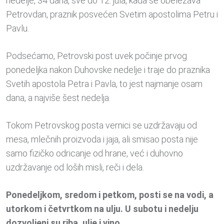
nedelje, 34 dana, sve do 12. jula, kada se obeležava
Petrovdan, praznik posvećen Svetim apostolima Petru i
Pavlu.
Podsećamo, Petrovski post uvek počinje prvog
ponedeljka nakon Duhovske nedelje i traje do praznika
Svetih apostola Petra i Pavla, to jest najmanje osam
dana, a najviše šest nedelja.
Tokom Petrovskog posta vernici se uzdržavaju od
mesa, mlečnih proizvoda i jaja, ali smisao posta nije
samo fizičko odricanje od hrane, već i duhovno
uzdržavanje od loših misli, reči i dela.
Ponedeljkom, sredom i petkom, posti se na vodi, a
utorkom i četvrtkom na ulju. U subotu i nedelju
dozvoljeni su riba, ulje i vino.