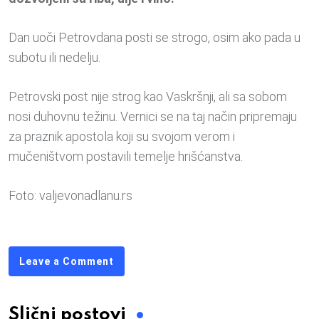
Dan uoči Petrovdana posti se strogo, osim ako pada u
subotu ili nedelju.
Petrovski post nije strog kao Vaskršnji, ali sa sobom
nosi duhovnu težinu. Vernici se na taj način pripremaju
za praznik apostola koji su svojom verom i
mučeništvom postavili temelje hrišćanstva.
Foto: valjevonadlanu.rs
Leave a Comment
Slični postovi