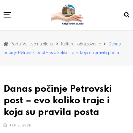
Skip
to
content
POČETNA
VESTI
REGION
Portal Valjevo na dlanu
Kultura i obrazovanje
Danas
PRIVREDA
POLITIKA
počinje Petrovski post – evo koliko traje i koja su pravila posta
EKOLOGIJA
SPORT
KULTURA I OBRAZOVANJE
ZDRAVLJE I LEPOTA
DA SE I NAS GLAS CUJE
I MI MOZEMO
O NAMA
Danas počinje Petrovski
post – evo koliko traje i
koja su pravila posta
ЈУН 8, 2026