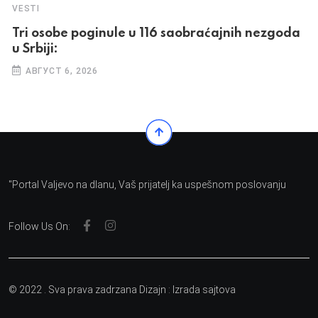
VESTI
Tri osobe poginule u 116 saobraćajnih nezgoda
u Srbiji:
АВГУСТ 6, 2026
"Portal Valjevo na dlanu, Vaš prijatelj ka uspešnom poslovanju
Follow Us On:
© 2022 . Sva prava zadrzana Dizajn :
Izrada sajtova