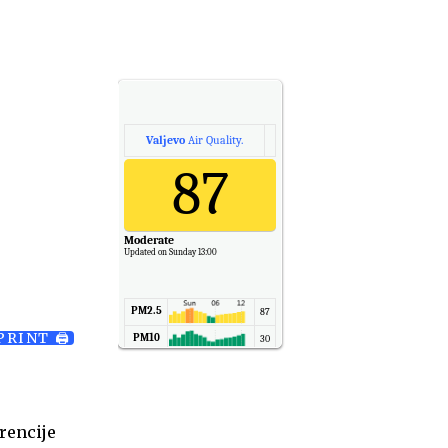
Valjevo
Air Quality.
87
Moderate
Updated on Sunday 13:00
PM2.5
87
PRINT 🖨
PM10
30
NO2
11
SO2
7
CO
6
erencije
Temp.
6