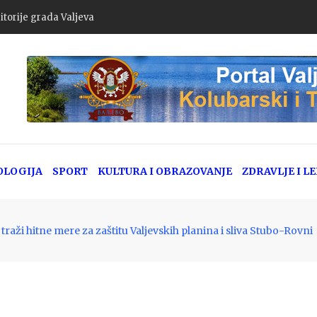
goda u Srbiji: Policija apeluje na dodatni oprez zbog pojačanog letn
OLOGIJA
SPORT
KULTURA I OBRAZOVANJE
ZDRAVLJE I L
traži hitne mere za zaštitu Valjevskih planina i sliva Stubo-Rovni