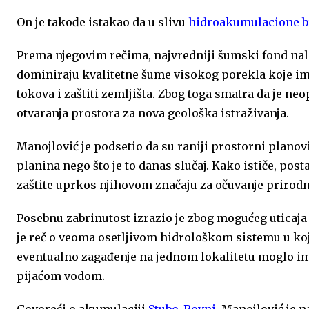
On je takođe istakao da
u slivu
hidroakumulacione b
Prema njegovim rečima, najvredniji šumski fond nala
dominiraju kvalitetne šume visokog porekla koje ima
tokova i zaštiti zemljišta. Zbog toga smatra da je n
otvaranja prostora za nova geološka istraživanja.
Manojlović je podsetio da su raniji prostorni planov
planina nego što je to danas slučaj. Kako ističe, pos
zaštite uprkos njihovom značaju za očuvanje prirodn
Posebnu zabrinutost izrazio je zbog mogućeg uticaja
je reč o veoma osetljivom hidrološkom sistemu u k
eventualno zagađenje na jednom lokalitetu moglo ima
pijaćom vodom.