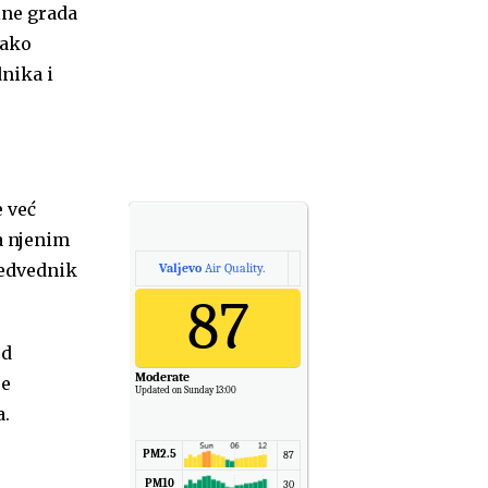
ine grada
kako
nika i
e već
a njenim
Medvednik
Valjevo
Air Quality.
87
od
Moderate
se
Updated on Sunday 13:00
a.
PM2.5
87
PM10
30