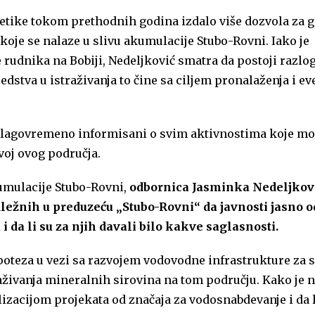
rgetike tokom prethodnih godina izdalo više dozvola za 
 koje se nalaze u slivu akumulacije Stubo-Rovni. Iako je
rudnika na Bobiji, Nedeljković smatra da postoji razlog
dstva u istraživanja to čine sa ciljem pronalaženja i e
blagovremeno informisani o svim aktivnostima koje mo
voj ovog područja.
umulacije Stubo-Rovni,
odbornica Jasminka Nedeljkov
dležnih u preduzeću „Stubo-Rovni“ da javnosti jasno 
i da li su za njih davali bilo kakve saglasnosti.
poteza u vezi sa razvojem vodovodne infrastrukture za s
živanja mineralnih sirovina na tom području. Kako je n
lizacijom projekata od značaja za vodosnabdevanje i da l