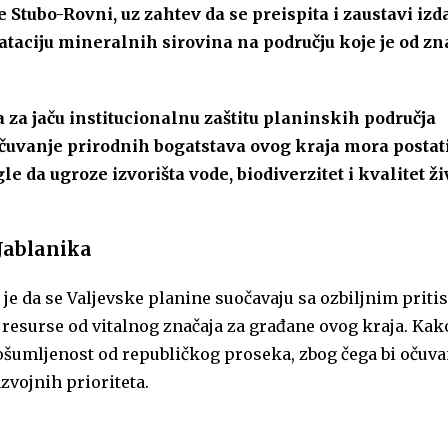
e Stubo-Rovni, uz zahtev da se preispita i zaustavi iz
ataciju mineralnih sirovina na području koje je od zn
a jaču institucionalnu zaštitu planinskih područja
čuvanje prirodnih bogatstava ovog kraja mora postat
le da ugroze izvorišta vode, biodiverzitet i kvalitet ži
 Jablanika
e da se Valjevske planine suočavaju sa ozbiljnim priti
resurse od vitalnog značaja za građane ovog kraja. Kako
šumljenost od republičkog proseka, zbog čega bi očuva
zvojnih prioriteta.