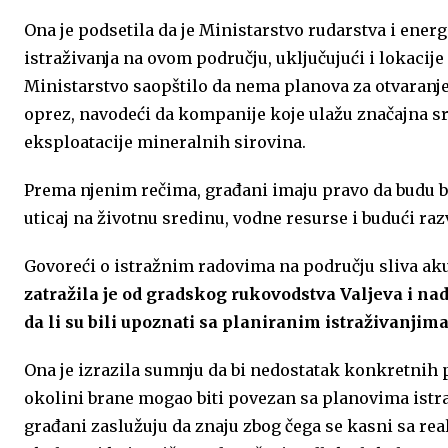
Ona je podsetila da je Ministarstvo rudarstva i ene
istraživanja na ovom području, uključujući i lokacije
Ministarstvo saopštilo da nema planova za otvaranje 
oprez, navodeći da kompanije koje ulažu značajna sre
eksploatacije mineralnih sirovina.
Prema njenim rečima, građani imaju pravo da budu 
uticaj na životnu sredinu, vodne resurse i budući raz
Govoreći o istražnim radovima na području sliva ak
zatražila je od gradskog rukovodstva Valjeva i na
da li su bili upoznati sa planiranim istraživanjima 
Ona je izrazila sumnju da bi nedostatak konkretnih 
okolini brane mogao biti povezan sa planovima istra
građani zaslužuju da znaju zbog čega se kasni sa rea