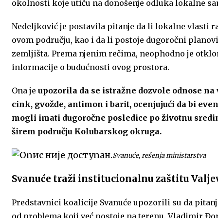
okolnosti koje utiču na donošenje odluka lokalne s
Nedeljković je postavila pitanje da li lokalne vlas
ovom području, kao i da li postoje dugoročni planov
zemljišta. Prema njenim rečima, neophodno je otklo
informacije o budućnosti ovog prostora.
Ona je
upozorila da se istražne dozvole odnose na 
cink, gvožđe, antimon i barit, ocenjujući da bi eve
mogli imati dugoročne posledice po životnu sredinu, 
širem području Kolubarskog okruga.
Svanuće, rešenja ministarstva
Svanuće traži institucionalnu zaštitu Valje
Predstavnici koalicije Svanuće upozorili su da pitan
od problema koji već postoje na terenu. Vladimir Đorđ