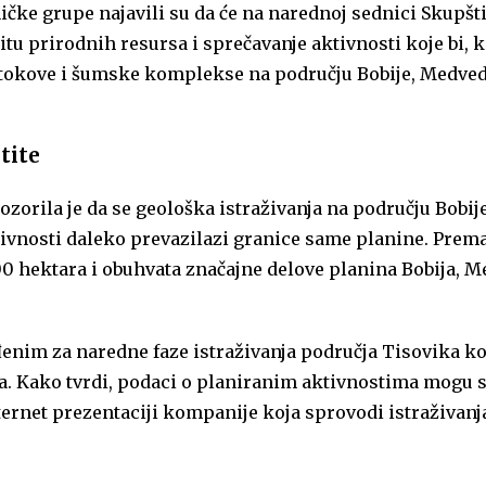
ičke grupe najavili su da će na
narednoj sednici Skupšt
titu prirodnih resursa i sprečavanje aktivnosti koje bi, 
otokove i šumske komplekse na području Bobije, Medved
tite
orila je da se geološka istraživanja na području Bobij
ktivnosti daleko prevazilazi granice same planine. Prem
000 hektara i obuhvata značajne delove planina Bobija, 
đenim za naredne faze istraživanja područja Tisovika k
va. Kako tvrdi, podaci o planiranim aktivnostima mogu 
rnet prezentaciji kompanije koja sprovodi istraživanj