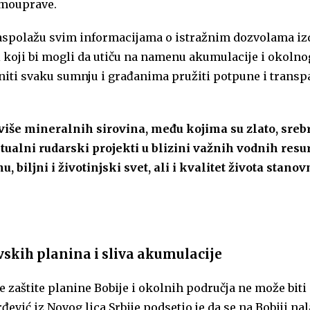
amouprave.
ti raspolažu svim informacijama o istražnim dozvolama i
i koji bi mogli da utiču na namenu akumulacije i okolno
niti svaku sumnju i građanima pružiti potpune i trans
više mineralnih sirovina, među kojima su zlato, srebr
ntualni rudarski projekti u blizini važnih vodnih resu
biljni i životinjski svet, ali i kvalitet života stanov
vskih planina i sliva akumulacije
je zaštite planine Bobije i okolnih područja ne može bit
ević iz Novog lica Srbije podsetio je da se na Bobiji nal