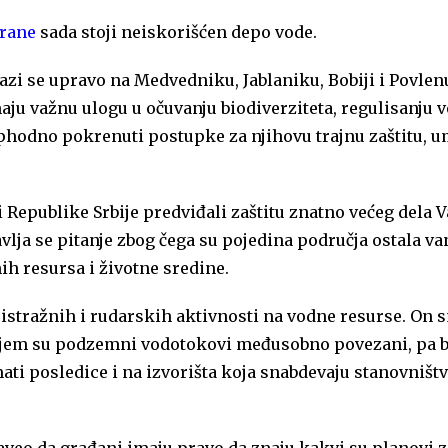
rane
sada stoji neiskorišćen depo vode.
zi se upravo na Medvedniku, Jablaniku, Bobiji i Povlen
ju važnu ulogu u očuvanju biodiverziteta, regulisanju 
eophodno pokrenuti postupke za njihovu trajnu zaštitu, 
i Republike Srbije predviđali zaštitu znatno većeg dela 
tavlja se pitanje zbog čega su pojedina područja ostala v
ih resursa i životne sredine.
 istražnih i rudarskih aktivnosti na vodne resurse. On 
ojem su podzemni vodotokovi međusobno povezani, pa b
ti posledice i na izvorišta koja snabdevaju stanovništ