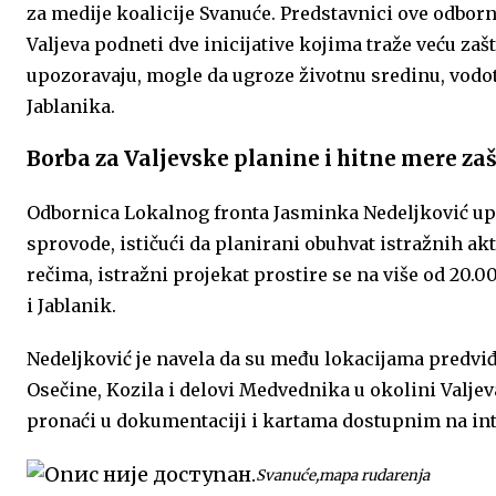
za medije koalicije Svanuće. Predstavnici ove odborn
o
g
A
e
d
Valjeva podneti dve inicijative kojima traže veću zaš
upozoravaju, mogle da ugroze životnu sredinu, vod
o
e
p
r
I
Jablanika.
k
p
n
Borba za Valjevske planine i hitne mere zaš
Odbornica Lokalnog fronta Jasminka Nedeljković upoz
sprovode, ističući da planirani obuhvat istražnih a
rečima, istražni projekat prostire se na više od 20.
i Jablanik.
Nedeljković je navela da su među lokacijama predvi
Osečine, Kozila i delovi Medvednika u okolini Valje
pronaći u dokumentaciji i kartama dostupnim na inte
Svanuće,mapa rudarenja