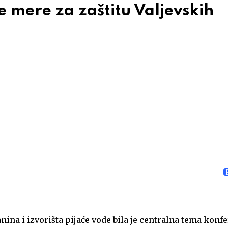
e mere za zaštitu Valjevskih
nina i izvorišta pijaće vode bila je centralna tema konf