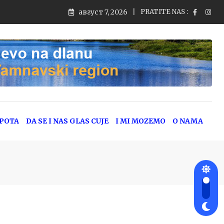
август 7, 2026
PRATITE NAS :
jeg saobraćaja
EPOTA
DA SE I NAS GLAS CUJE
I MI MOZEMO
O NAMA