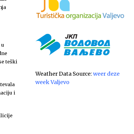
nja
 u
dne
se teški
Weather Data Source:
weer deze
week Valjevo
tevala
aciju i
licije