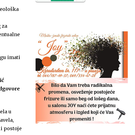
NO2
11
geološka
SO2
7
CO
6
 za
Temp.
6
ventualne
gu imati
ić
odgovore
ela u
avela,
i postoje