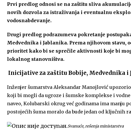
Prvi predlog odnosi se na zaštitu sliva akumulacij
novih dozvola za istraživanja i eventualnu eksplo
vodosnabdevanje.
Drugi predlog podrazumeva pokretanje postupaka z
Medvednika i Jablanika. Prema njihovom stavu, o
prioritet kako bi se sprečile aktivnosti koje bi mog
lokalnog stanovništva.
Inicijative za zaštitu Bobije, Medvednika i
Inženjer šumarstva Aleksandar Manojlović upozorio j
koji bi mogli da ugroze i šumske komplekse i vodne 
naveo, Kolubarski okrug već godinama ima manju po
postojećih šuma moralo da bude jedan od ključnih ra
Svanuće, rešenja ministarstva