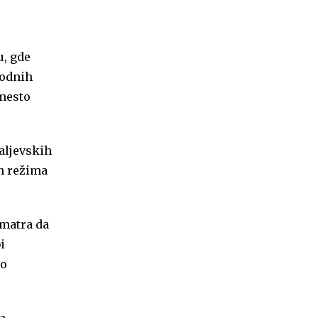
u, gde
vodnih
umesto
Valjevskih
an režima
smatra da
i
vo