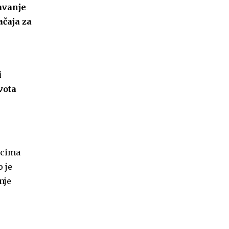
davanje
ačaja za
i
vota
scima
 je
nje