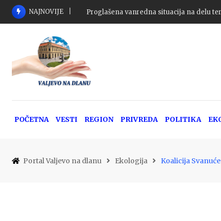
Skip
NAJNOVIJE
Tri osobe poginule u 116 saobraćajnih nez
to
content
POČETNA
VESTI
REGION
PRIVREDA
POLITIKA
EK
Portal Valjevo na dlanu
Ekologija
Koalicija Svanuće 