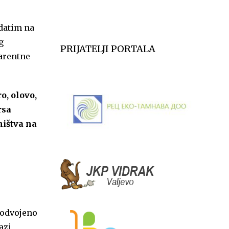
zdatim na
g
PRIJATELJI PORTALA
parentne
o, olovo,
rsa
ništva na
i odvojeno
azi