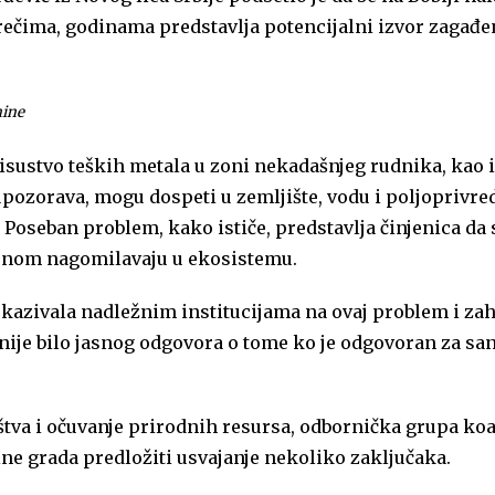
rečima, godinama predstavlja potencijalni izvor zagađe
nine
risustvo teških metala u zoni nekadašnjeg rudnika, kao i
ozorava, mogu dospeti u zemljište, vodu i poljoprivre
. Poseban problem, kako ističe, predstavlja činjenica da 
menom nagomilavaju u ekosistemu.
ukazivala nadležnim institucijama na ovaj problem i zah
nije bilo jasnog odgovora o tome ko je odgovoran za san
ištva i očuvanje prirodnih resursa, odbornička grupa koa
ine grada predložiti usvajanje nekoliko zaključaka.