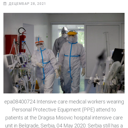
ДЕЦЕМБАР 28, 2021
epa08400724 Intensive care medical workers wearing
Personal Protective Equipment (PPE) attend to
patients at the Dragisa Misovic hospital intensive care
unit in Belgrade, Serbia, 04 May 2020. Serbia still has a