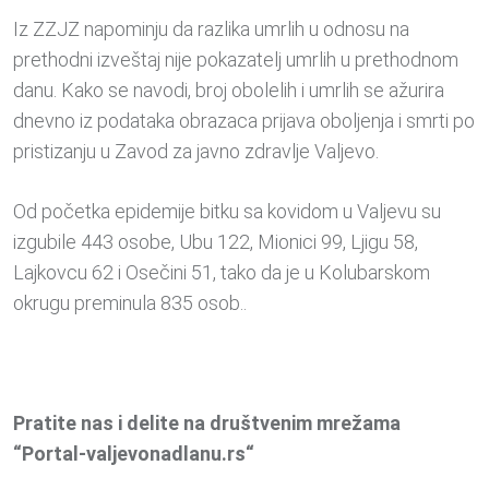
Iz ZZJZ napominju da razlika umrlih u odnosu na
prethodni izveštaj nije pokazatelj umrlih u prethodnom
danu. Kako se navodi, broj obolelih i umrlih se ažurira
dnevno iz podataka obrazaca prijava oboljenja i smrti po
pristizanju u Zavod za javno zdravlje Valjevo.
Od početka epidemije bitku sa kovidom u Valjevu su
izgubile 443 osobe, Ubu 122, Mionici 99, Ljigu 58,
Lajkovcu 62 i Osečini 51, tako da je u Kolubarskom
okrugu preminula 835 osob..
Pratite nas i delite na društvenim mrežama
“Portal-valjevonadlanu.rs“