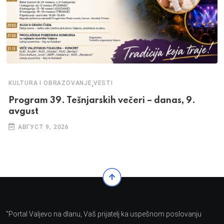
,
KULTURA I OBRAZOVANJE
VESTI
Program 39. Tešnjarskih večeri – danas, 9.
avgust
АВГУСТ 9, 2026
"Portal Valjevo na dlanu, Vaš prijatelj ka uspešnom poslovanju