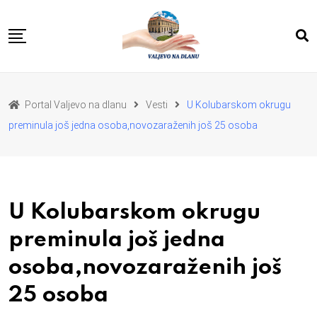
Skip
to
content
POČETNA
VESTI
REGION
Portal Valjevo na dlanu
Vesti
U Kolubarskom okrugu
PRIVREDA
POLITIKA
preminula još jedna osoba,novozaraženih još 25 osoba
EKOLOGIJA
SPORT
KULTURA I OBRAZOVANJE
ZDRAVLJE I LEPOTA
DA SE I NAS GLAS CUJE
I MI MOZEMO
O NAMA
U Kolubarskom okrugu
preminula još jedna
osoba,novozaraženih još
25 osoba