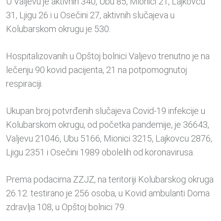
U Valjevu je aktivnih 340, Ubu 85, Mionici 21, Lajkovcu
31, Ljigu 26 i u Osečini 27, aktivnih slučajeva u
Kolubarskom okrugu je 530.
Hospitalizovanih u Opštoj bolnici Valjevo trenutno je na
lečenju 90 kovid pacijenta, 21 na potpomognutoj
respiraciji.
Ukupan broj potvrđenih slučajeva Covid-19 infekcije u
Kolubarskom okrugu, od početka pandemije, je 36643,
Valjevu 21046, Ubu 5166, Mionici 3215, Lajkovcu 2876,
Ljigu 2351 i Osečini 1989 obolelih od koronavirusa.
Prema podacima ZZJZ, na teritoriji Kolubarskog okruga
26.12. testirano je 256 osoba, u Kovid ambulanti Doma
zdravlja 108, u Opštoj bolnici 79.