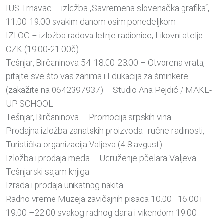
IUS Trnavac – izložba „Savremena slovenačka grafika“,
11.00-19.00 svakim danom osim ponedeljkom
IZLOG – izložba radova letnje radionice, Likovni atelje
CZK (19.00-21.00č)
Tešnjar, Birčaninova 54, 18.00-23.00 – Otvorena vrata,
pitajte sve što vas zanima i Edukacija za šminkere
(zakažite na 0642397937) – Studio Ana Pejdić / MAKE-
UP SCHOOL
Tešnjar, Birčaninova – Promocija srpskih vina
Prodajna izložba zanatskih proizvoda i ručne radinosti,
Turistička organizacija Valjeva (4-8.avgust)
Izložba i prodaja meda – Udruženje pčelara Valjeva
Tešnjarski sajam knjiga
Izrada i prodaja unikatnog nakita
Radno vreme Muzeja zavičajnih pisaca 10.00–16.00 i
19.00 –22.00 svakog radnog dana i vikendom 19.00-