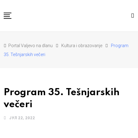
Skip
to
content
POČETNA
VESTI
REGION
Portal Valjevo na dlanu
Kultura i obrazovanje
Program
PRIVREDA
POLITIKA
35. Tešnjarskih večeri
EKOLOGIJA
SPORT
KULTURA I OBRAZOVANJE
ZDRAVLJE I LEPOTA
DA SE I NAS GLAS CUJE
I MI MOZEMO
O NAMA
Program 35. Tešnjarskih
večeri
ЈУЛ 22, 2022