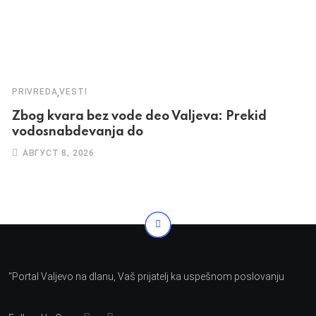
,
PRIVREDA
VESTI
Zbog kvara bez vode deo Valjeva: Prekid
vodosnabdevanja do
АВГУСТ 8, 2026
"Portal Valjevo na dlanu, Vaš prijatelj ka uspešnom poslovanju