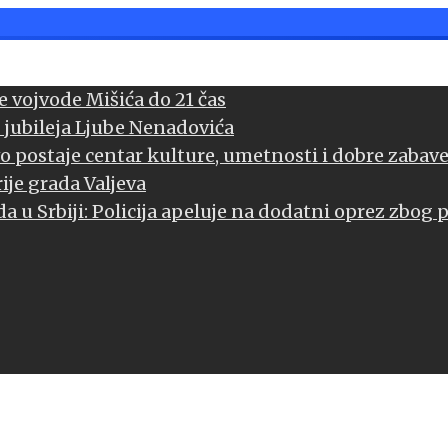
 vojvode Mišića do 21 čas
 jubileja Ljube Nenadovića
vo postaje centar kulture, umetnosti i dobre zabav
ije grada Valjeva
a u Srbiji: Policija apeluje na dodatni oprez zbog 