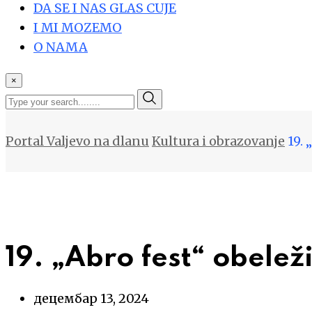
DA SE I NAS GLAS CUJE
I MI MOZEMO
O NAMA
×
Portal Valjevo na dlanu
Kultura i obrazovanje
19. 
19. „Abro fest“ obelež
децембар 13, 2024