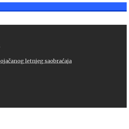
e
pojačanog letnjeg saobraćaja