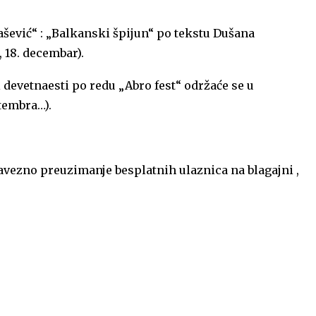
šević“ : „Balkanski špijun“ po tekstu Dušana
 18. decembar).
devetnaesti po redu „Abro fest“ održaće se u
tembra…).
obavezno preuzimanje besplatnih ulaznica na blagajni ,