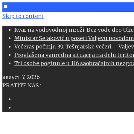
Skip to content
Kvar na vodovodnoj mreži: Bez vode deo Ulice
Ministar Selaković u poseti Valjevu povodom
book
Večeras počinju 39. Tešnjarske večeri – Valje
Proglašena vanredna situacija na delu teritor
l
Tri osobe poginule u 116 saobraćajnih nezgod
age
август 7, 2026
sApp
PRATITE NAS :
l
er
edIn