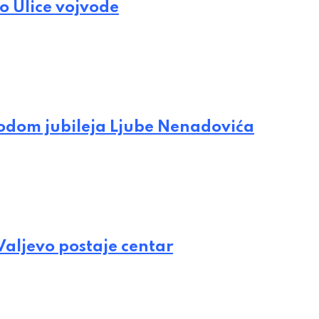
o Ulice vojvode
vodom jubileja Ljube Nenadovića
 Valjevo postaje centar