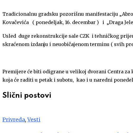
Tradicionalnu gradsku pozorišnu manifestaciju „Abro 
Kovačevića ( ponedeljak, 16. decembar ) i „Draga Jel
Usled duge rekonstrukcije sale CZK i tehničkog prijem
skraćenom izdanju i neuobičajenom terminu ( svih pr
Premijere će biti odigrane u velikoj dvorani Centra za 
koja će raditi u petak i subotu, kao i u naredni ponedelja
Slični postovi
Privreda
,
Vesti