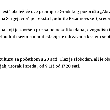
fest“ obeležiće dve premijere Gradskog pozorišta „Abra
ena Sergejevna“ po tekstu Ljudmile Razumovske ( sreda,
a koji je završen pre samo nekoliko dana , ovogodišnji 
ethodnih sezona manifestacija je održavana krajem sep
kulturu sa početkom u 20 sati. Ulaz je slobodan, ali je 
k, utorak i sredu , od 9-11 i od 17-20 sati.