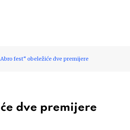
„Abro fest“ obeležiće dve premijere
iće dve premijere