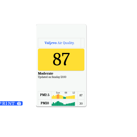
Valjevo
Air Quality.
87
Moderate
Updated on Sunday 13:00
PM2.5
87
PRINT 🖨
PM10
30
NO2
11
SO2
7
CO
6
Temp.
6