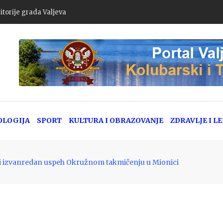
itorije grada Valjeva
OLOGIJA
SPORT
KULTURA I OBRAZOVANJE
ZDRAVLJE I L
ri izvanredan uspeh Okružnom takmičenju u Mionici