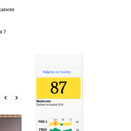
ržanom
a 7
Valjevo
Air Quality.
87
Moderate
Updated on Sunday 13:00
PM2.5
87
PM10
30