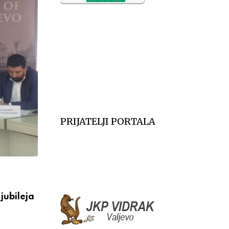
NO2
11
SO2
7
CO
6
Temp.
6
PRIJATELJI PORTALA
VESTI
jubileja
Večeras počinju 39. Tešnjarske večeri – 
postaje centar
АВГУСТ 6, 2026