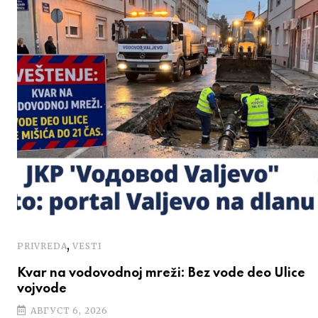
,
PRIVREDA
VESTI
Kvar na vodovodnoj mreži: Bez vode deo Ulice
vojvode
АВГУСТ 6, 2026