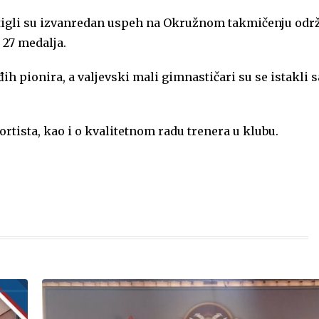
stigli su izvanredan uspeh na Okružnom takmičenju od
 27 medalja.
ih pionira, a valjevski mali gimnastičari su se istakli s
rtista, kao i o kvalitetnom radu trenera u klubu.