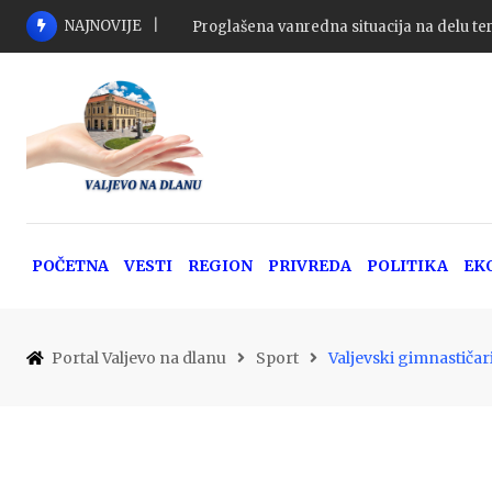
Skip
NAJNOVIJE
Proglašena vanredna situacija na delu ter
to
content
POČETNA
VESTI
REGION
PRIVREDA
POLITIKA
EK
Portal Valjevo na dlanu
Sport
Valjevski gimnastiča