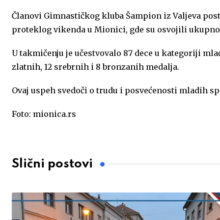
Članovi Gimnastičkog kluba Šampion iz Valjeva po
o
g
A
e
d
proteklog vikenda u Mionici, gde su osvojili ukupno
o
e
p
r
I
U takmičenju je učestvovalo 87 dece u kategoriji mlađ
k
p
n
zlatnih, 12 srebrnih i 8 bronzanih medalja.
Ovaj uspeh svedoči o trudu i posvećenosti mladih spo
Foto: mionica.rs
Slični postovi