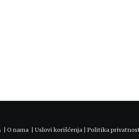
m |
O nama
|
Uslovi korišćenja
|
Politika privatnos