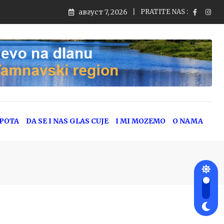
август 7, 2026
PRATITE NAS :
EPOTA
DA SE I NAS GLAS CUJE
I MI MOZEMO
O NAMA