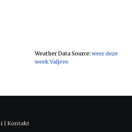
Weather Data Source:
weer deze
week Valjevo
ti
|
Kontakt