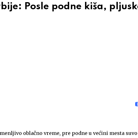
ije: Posle podne kiša, pljusko
menljivo oblačno vreme, pre podne u većini mesta suvo