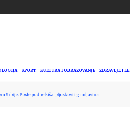
OLOGIJA
SPORT
KULTURA I OBRAZOVANJE
ZDRAVLJE I L
 Srbije: Posle podne kiša, pljuskovi i grmljavina