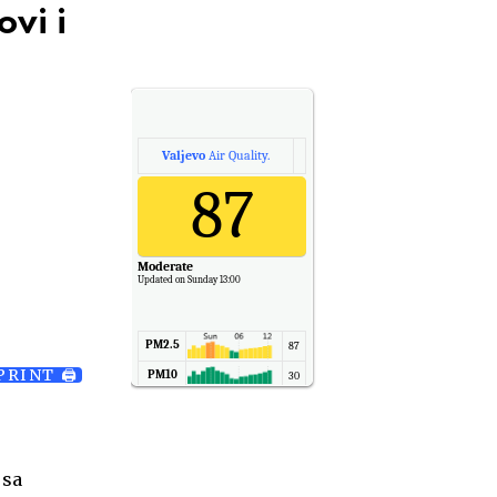
vi i
Valjevo
Air Quality.
87
Moderate
Updated on Sunday 13:00
PM2.5
87
PRINT 🖨
PM10
30
NO2
11
SO2
7
CO
6
 sa
Temp.
6