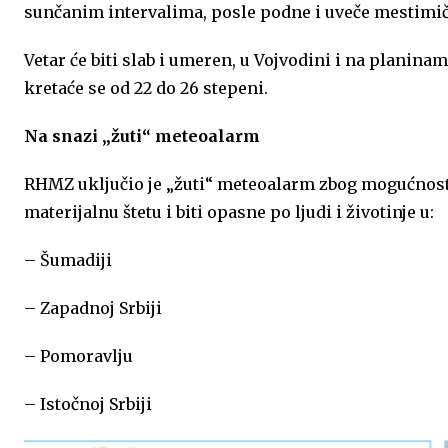
sunčanim intervalima, posle podne i uveče mestimi
o
g
A
e
d
Vetar će biti slab i umeren, u Vojvodini i na planina
o
e
p
r
I
kretaće se od 22 do 26 stepeni.
k
p
n
Na snazi „žuti“ meteoalarm
RHMZ uključio je „žuti“ meteoalarm zbog mogućnos
materijalnu štetu i biti opasne po ljudi i životinje u:
– Šumadiji
– Zapadnoj Srbiji
– Pomoravlju
– Istočnoj Srbiji