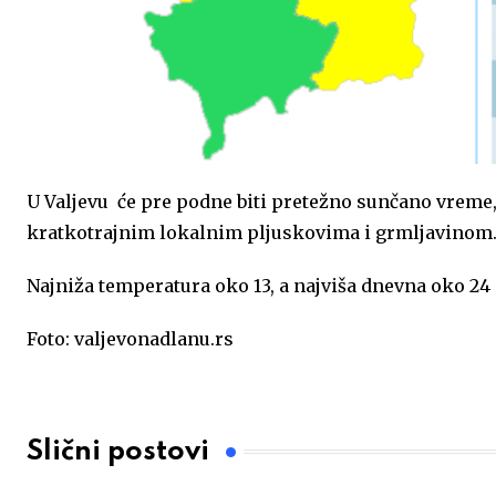
U Valjevu će pre podne biti pretežno sunčano vreme
kratkotrajnim lokalnim pljuskovima i grmljavinom
Najniža temperatura oko 13, a najviša dnevna oko 24
Foto: valjevonadlanu.rs
Slični postovi