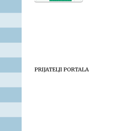
NO2
11
SO2
7
CO
6
Temp.
6
PRIJATELJI PORTALA