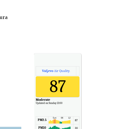
tura
Valjevo
Air Quality.
87
Moderate
Updated on Sunday 13:00
PM2.5
87
PM10
30