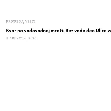
,
PRIVREDA
VESTI
Kvar na vodovodnoj mreži: Bez vode deo Ulice 
АВГУСТ 6, 2026