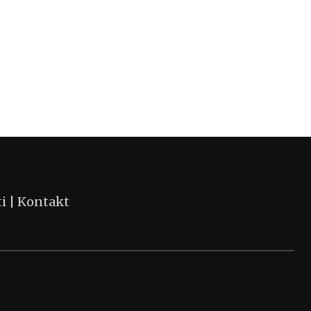
,
KULTURA I OBRAZOVANJE
VESTI
Ministar Selaković u poseti Valjevu povod
АВГУСТ 6, 2026
ti
|
Kontakt