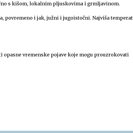
čno s kišom, lokalnim pljuskovima i grmljavinom.
ma, povremeno i jak, južni i jugoistočni. Najviša tempera
ti opasne vremenske pojave koje mogu prouzrokovati