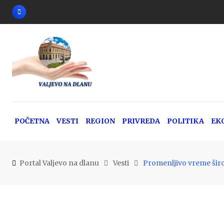
Skip
to
content
POČETNA
VESTI
REGION
PRIVREDA
POLITIKA
EK
Portal Valjevo na dlanu
Vesti
Promenljivo vreme širom