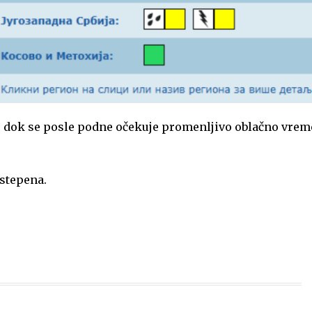
, dok se posle podne očekuje promenljivo oblačno vrem
.
 stepena.