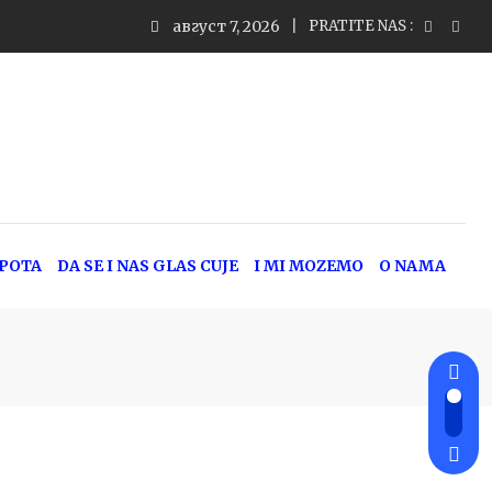
август 7, 2026
PRATITE NAS :
EPOTA
DA SE I NAS GLAS CUJE
I MI MOZEMO
O NAMA