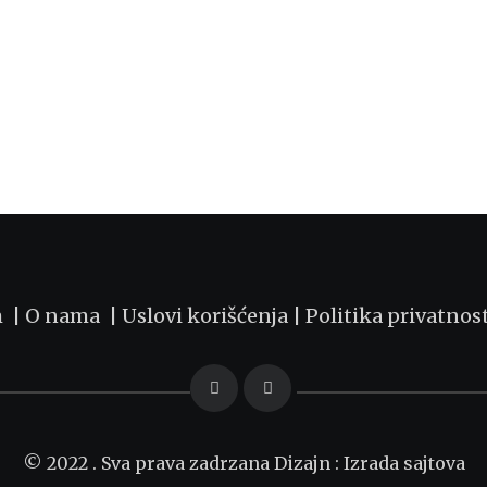
m |
O nama
|
Uslovi korišćenja
|
Politika privatnos
© 2022 . Sva prava zadrzana Dizajn :
Izrada sajtova