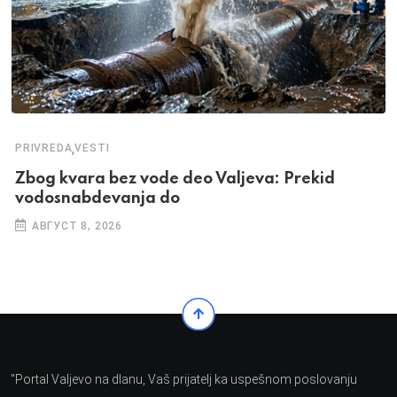
,
PRIVREDA
VESTI
Zbog kvara bez vode deo Valjeva: Prekid
vodosnabdevanja do
АВГУСТ 8, 2026
"Portal Valjevo na dlanu, Vaš prijatelj ka uspešnom poslovanju