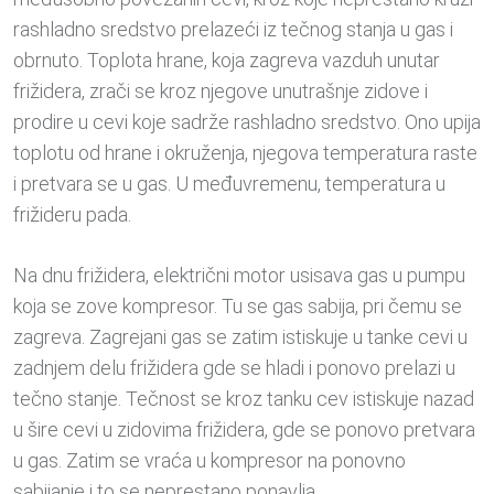
rashladno sredstvo prelazeći iz tečnog stanja u gas i
obrnuto. Toplota hrane, koja zagreva vazduh unutar
frižidera, zrači se kroz njegove unutrašnje zidove i
prodire u cevi koje sadrže rashladno sredstvo. Ono upija
toplotu od hrane i okruženja, njegova temperatura raste
i pretvara se u gas. U međuvremenu, temperatura u
frižideru pada.
Na dnu frižidera, električni motor usisava gas u pumpu
koja se zove kompresor. Tu se gas sabija, pri čemu se
zagreva. Zagrejani gas se zatim istiskuje u tanke cevi u
zadnjem delu frižidera gde se hladi i ponovo prelazi u
tečno stanje. Tečnost se kroz tanku cev istiskuje nazad
u šire cevi u zidovima frižidera, gde se ponovo pretvara
u gas. Zatim se vraća u kompresor na ponovno
sabijanje i to se neprestano ponavlja.