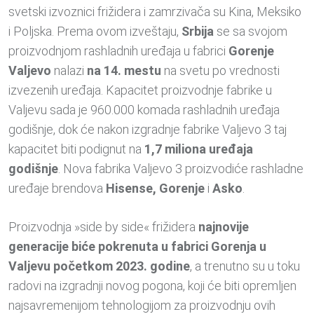
svetski izvoznici frižidera i zamrzivača su Kina, Meksiko
i Poljska. Prema ovom izveštaju,
Srbija
se sa svojom
proizvodnjom rashladnih uređaja u fabrici
Gorenje
Valjevo
nalazi
na 14. mestu
na svetu po vrednosti
izvezenih uređaja. Kapacitet proizvodnje fabrike u
Valjevu sada je 960.000 komada rashladnih uređaja
godišnje, dok će nakon izgradnje fabrike Valjevo 3 taj
kapacitet biti podignut na
1,7 miliona uređaja
godišnje
. Nova fabrika Valjevo 3 proizvodiće rashladne
uređaje brendova
Hisense, Gorenje
i
Asko
.
Proizvodnja »side by side« frižidera
najnovije
generacije biće pokrenuta u fabrici Gorenja u
Valjevu početkom 2023. godine
, a trenutno su u toku
radovi na izgradnji novog pogona, koji će biti opremljen
najsavremenijom tehnologijom za proizvodnju ovih