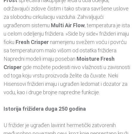
Frost
sprečava nakupljanje leda u oba odeljka,
održavajući zidove čistim i tako stvara savršene uslove
za slobodnu cirkulaciju vazduha. Zahvaljujući
ugrađenom sistemu
Multi Air Flow
, temperatura je ista
u celom odeljenju frižidera. »Side by side« frižideri imaju
fioku
Fresh Crisper
namenjenu svežem voću i povrću
sa temperaturom malo višom od ostatka frižidera.
Napredni modeli imaju poseban
Moisture Fresh
Crisper
gde možete podesiti nivo vlažnosti u zavisnosti
od toga koju vrstu proizvoda želite da čuvate. Neki
Hisensovi frižideri imaju i ugrađen ledomat i dozator za
vodu, kao i druge brojne napredne funkcije.
Istorija frižidera duga 250 godina
U frižider je ugrađen lavirint hermetički zatvorenih
međusobno povezanih cevi, kroz koje neprestano kruži