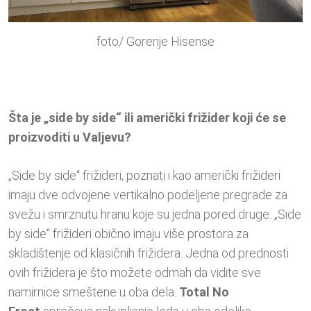
foto/ Gorenje Hisense
Šta je „side by side“ ili američki frižider koji će se
proizvoditi u Valjevu?
„Side by side“ frižideri, poznati i kao američki frižideri
imaju dve odvojene vertikalno podeljene pregrade za
svežu i smrznutu hranu koje su jedna pored druge. „Side
by side“ frižideri obično imaju više prostora za
skladištenje od klasičnih frižidera. Jedna od prednosti
ovih frižidera je što možete odmah da vidite sve
namirnice smeštene u oba dela.
Total No