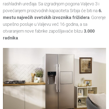
rashladnih uređaja. Sa izgradnjom pogona Valjevo 3 i
povećanjem proizvodnih kapaciteta Srbija će biti na
6.
mestu najvećih svetskih izvoznika frižidera
. Gorenje
uspešno posluje u Valjevu već 16 godina, a sa
otvaranjem nove fabrike zapošljavaće blizu
3.000
radnika
.