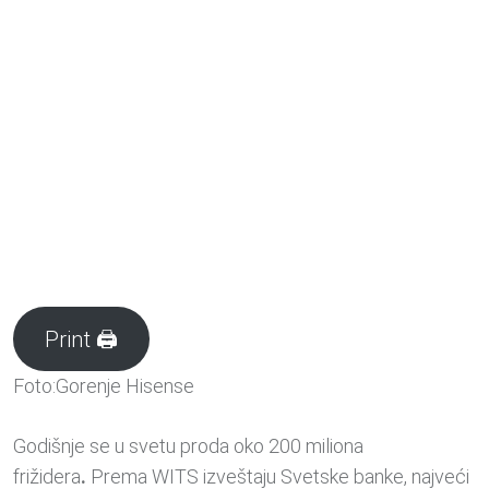
Print 🖨
Foto:Gorenje Hisense
Godišnje se u svetu proda oko 200 miliona
frižidera
.
Prema WITS izveštaju Svetske banke, najveći