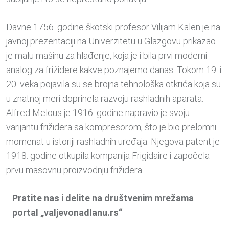
Davne 1756. godine škotski profesor Vilijam Kalen je na
javnoj prezentaciji na Univerzitetu u Glazgovu prikazao
je malu mašinu za hlađenje, koja je i bila prvi moderni
analog za frižidere kakve poznajemo danas. Tokom 19. i
20. veka pojavila su se brojna tehnološka otkrića koja su
u znatnoj meri doprinela razvoju rashladnih aparata.
Alfred Melous je 1916. godine napravio je svoju
varijantu frižidera sa kompresorom, što je bio prelomni
momenat u istoriji rashladnih uređaja. Njegova patent je
1918. godine otkupila kompanija Frigidaire i započela
prvu masovnu proizvodnju frižidera.
Pratite nas i delite na društvenim mrežama
portal „valjevonadlanu.rs“